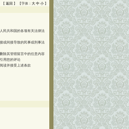
 【
返回
】 【字体：
大
中
小
】
人民共和国的各项有关法律法
接或间接导致的民事或刑事法
删除其管辖留言中的任意内容
引用您的评论
阅读并接受上述条款