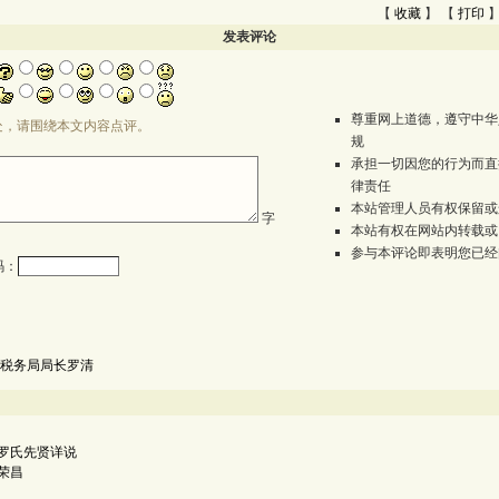
【
收藏
】 【
打印
】
发表评论
尊重网上道德，遵守中华
处，请围绕本文内容点评。
规
承担一切因您的行为而直
律责任
本站管理人员有权保留或
字
本站有权在网站内转载或
参与本评论即表明您已经
码：
税务局局长罗清
罗氏先贤详说
荣昌