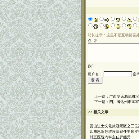
站长提示：这里不是互动留言
点 评：
数
0
用户名：
密
上一篇：
广西罗氏源流概况
下一篇：
四川省达州市国家
>> 相关文章
·
营山进士文化旅游景区之三位
·
四川恩阳苏维埃法庭任主席罗
·
卌五医院内科主任罗能元