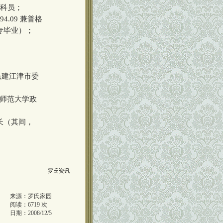
办科员；
4.09 兼普格
大专毕业）；
 民建江津市委
西南师范大学政
局长（其间，
罗氏资讯
来源：
罗氏家园
阅读：
6719
次
日期：
2008/12/5