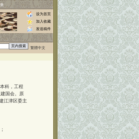
乘
设为首页
加入收藏
发送稿件
繁體中文
0000
校本科，工程
主建国会。原
建江津区委主
员；