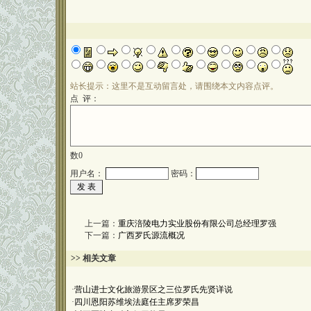
站长提示：这里不是互动留言处，请围绕本文内容点评。
点 评：
数
0
用户名：
密码：
上一篇：
重庆涪陵电力实业股份有限公司总经理罗强
下一篇：
广西罗氏源流概况
>> 相关文章
·
营山进士文化旅游景区之三位罗氏先贤详说
·
四川恩阳苏维埃法庭任主席罗荣昌