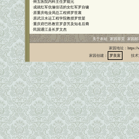
·
卌五医院内科主任罗能元
·
成就红军伉俪佳话的女红军罗自镛
·
原重庆电业局总工程师罗世襄
·
原武汉水运工程学院教授罗世棻
·
重庆府巴邑教官罗彦芳及知名后裔
·
民国通江县长罗文杰
关于本站
家园首页
家园邮
家园地址：
https:/
家园创建：
罗良富
技术支