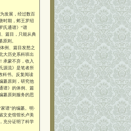
为发展，经过数百
唐时期，邺王罗绍
罗氏通谱》“谱
例、篇目，只能从典
纂原则。
体例、篇目发愁之
北大历史系科班出
！承蒙不弃，收入
氏源流》是笔者所
的教科书。反复阅读
编纂原则，研究他
通谱》的体例、篇
编纂原则服务的思
谱”的编纂。明·
省文史馆馆长卢美
，充分证明了科学