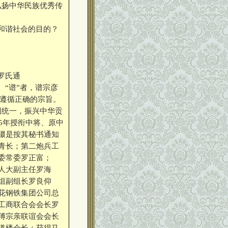
弘扬中华民族优秀传
和谐社会的目的？
罗氏通
。“谱”者，谱宗彦
须遵循正确的宗旨。
国统一，振兴中华贡
5年授衔中将、原中
辍是按其秘书通知
青长；第二炮兵工
委常委罗正富；
人大副主任罗海
组副组长罗良仰
花钢铁集团公司总
工商联合会会长罗
傅宗亲联谊会会长
道楼会长；获得马