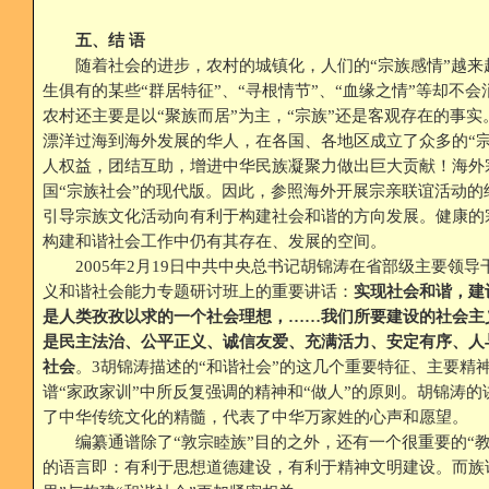
五、结 语
随着社会的进步，农村的城镇化，人们的“宗族感情”越来
生俱有的某些“群居特征”、“寻根情节”、“血缘之情”等却不
农村还主要是以“聚族而居”为主，“宗族”还是客观存在的事
漂洋过海到海外发展的华人，在各国、各地区成立了众多的“宗
人权益，团结互助，增进中华民族凝聚力做出巨大贡献！海外
国“宗族社会”的现代版。因此，参照海外开展宗亲联谊活动的
引导宗族文化活动向有利于构建社会和谐的方向发展。健康的
构建和谐社会工作中仍有其存在、发展的空间。
2005年2月19日中共中央总书记胡锦涛在省部级主要领导
义和谐社会能力专题研讨班上的重要讲话：
实现社会和谐，建
是人类孜孜以求的一个社会理想，……我们所要建设的社会主
是民主法治、公平正义、诚信友爱、充满活力、安定有序、人
社会
。3胡锦涛描述的“和谐社会”的这几个重要特征、主要精
谱“家政家训”中所反复强调的精神和“做人”的原则。胡锦涛
了中华传统文化的精髓，代表了中华万家姓的心声和愿望。
编纂通谱除了“敦宗睦族”目的之外，还有一个很重要的“教
的语言即：有利于思想道德建设，有利于精神文明建设。而族