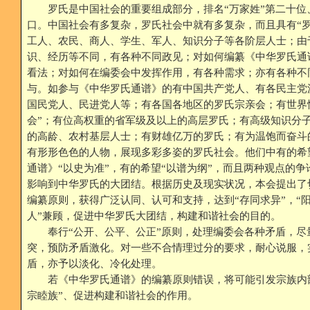
罗氏是中国社会的重要组成部分，排名“万家姓”第二十位
口。中国社会有多复杂，罗氏社会中就有多复杂，而且具有“罗
工人、农民、商人、学生、军人、知识分子等各阶层人士；由
识、经历等不同，有各种不同政见；对如何编纂《中华罗氏通
看法；对如何在编委会中发挥作用，有各种需求；亦有各种不
与。如参与《中华罗氏通谱》的有中国共产党人、有各民主党
国民党人、民进党人等；有各国各地区的罗氏宗亲会；有世界
会”；有位高权重的省军级及以上的高层罗氏；有高级知识分
的高龄、农村基层人士；有财雄亿万的罗氏；有为温饱而奋斗
有形形色色的人物，展现多彩多姿的罗氏社会。他们中有的希
通谱》“以史为准”，有的希望“以谱为纲”，而且两种观点的
影响到中华罗氏的大团结。根据历史及现实状况，本会提出了
编纂原则，获得广泛认同、认可和支持，达到“存同求异”，“阳
人”兼顾，促进中华罗氏大团结，构建和谐社会的目的。
奉行“公开、公平、公正”原则，处理编委会各种矛盾，尽
突，预防矛盾激化。对一些不合情理过分的要求，耐心说服，
盾，亦予以淡化、冷化处理。
若《中华罗氏通谱》的编纂原则错误，将可能引发宗族内部
宗睦族”、促进构建和谐社会的作用。