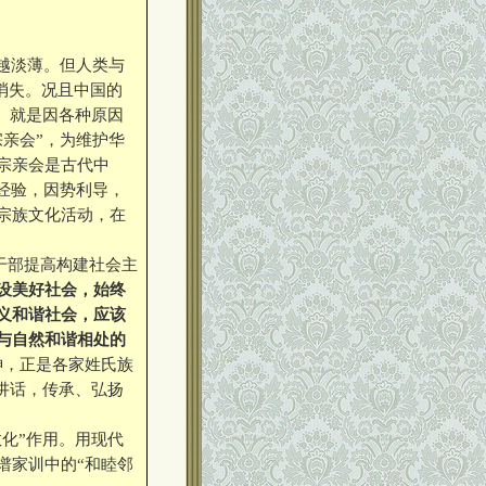
越淡薄。但人类与
会消失。况且中国的
实。就是因各种原因
亲会”，为维护华
宗亲会是古代中
经验，因势利导，
宗族文化活动，在
干部提高构建社会主
设美好社会，始终
义和谐社会，应该
与自然和谐相处的
神，正是各家姓氏族
的讲话，传承、弘扬
化”作用。用现代
谱家训中的“和睦邻