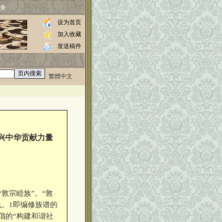
乘
设为首页
加入收藏
发送稿件
繁體中文
0000
兴中华贡献力量
敦宗睦族”。“敦
。1即编修族谱的
倡的“构建和谐社