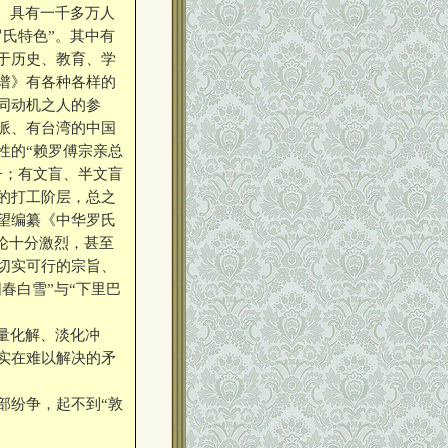
、具有一千多万人
氏特色”。其中有
于历史、教育、学
谱》有各种各样的
同动机之人的参
派、有台湾的中国
性的“赖罗傅宗亲总
子；有文盲、半文盲
的打工阶层，总之
望编纂《中华罗氏
争论十分激烈，甚至
切实可行的宗旨、
春白雪”与“下里巴
量化解、淡化冲
实在难以解决的矛
纷争，起不到“敦