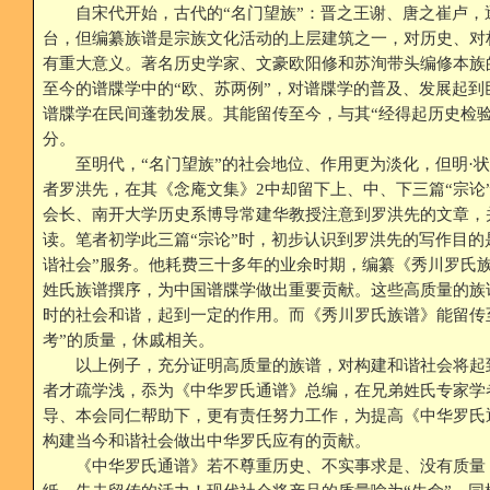
自宋代开始，古代的“名门望族”：晋之王谢、唐之崔卢，
台，但编纂族谱是宗族文化活动的上层建筑之一，对历史、对构
有重大意义。著名历史学家、文豪欧阳修和苏洵带头编修本族
至今的谱牒学中的“欧、苏两例”，对谱牒学的普及、发展起到
谱牒学在民间蓬勃发展。其能留传至今，与其“经得起历史检验
分。
至明代，“名门望族”的社会地位、作用更为淡化，但明·状
者罗洪先，在其《念庵文集》2中却留下上、中、下三篇“宗论
会长、南开大学历史系博导常建华教授注意到罗洪先的文章，
读。笔者初学此三篇“宗论”时，初步认识到罗洪先的写作目的
谐社会”服务。他耗费三十多年的业余时期，编纂《秀川罗氏
姓氏族谱撰序，为中国谱牒学做出重要贡献。这些高质量的族
时的社会和谐，起到一定的作用。而《秀川罗氏族谱》能留传
考”的质量，休戚相关。
以上例子，充分证明高质量的族谱，对构建和谐社会将起
者才疏学浅，忝为《中华罗氏通谱》总编，在兄弟姓氏专家学
导、本会同仁帮助下，更有责任努力工作，为提高《中华罗氏
构建当今和谐社会做出中华罗氏应有的贡献。
《中华罗氏通谱》若不尊重历史、不实事求是、没有质量