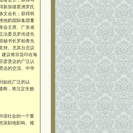
得新加坡星洲罗氏
焕文会长；获得韩
维他奶国际集团董
亲会主席、广东省
立法委员罗传进先
原秘书长罗柏青先
支持。尤其台北议
，建议将宗旨印在每
宗彦贤达的广泛认
贤达的交流、中华
到如此广泛的认
楼阁，将注定失败
和谐社会的一个重
然深刻地影响、规