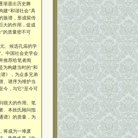
逐渐退出历史舞
建“和谐社会”具
的族谱，形成留传
巨大的作用，促成
”的质量密不可
元、候选孔庙的学
”。中国社会史学会
并推荐给笔者阅
是为构建当时的“和
族谱》，为众多兄弟
谱、谱序为维护当
至今，与它“至今可
到很大的作用。笔
者、本姓氏顾问指
通谱》的质量，为
，将成为一堆废