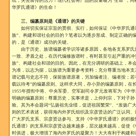
纸，失去留传的活力！现代社会将产品的质量喻为“生命”，同
华罗氏通谱》的生命！
三、编纂原则是《通谱》的关键
如何切实保证宗旨的贯彻、实行，如何保证《中华罗氏通谱
族”、构建和谐社会的目的？笔者以为逐步形成、制定正确的
的，是《通谱》成功的关键。
由于历史、族谱编纂者学识等诸多原因，各地各支系罗氏
一致、矛盾之处，在历代编修族谱时，有时甚至引起严重的冲
族”、构建社会和谐的目的。因此，在充分调研的基础上，本会
为准，以志为据，以族谱为重要参考资料；充分尊重当地本支
谱记载与史志不符，保留族谱原著，另加编者注、编者按；若
载以待考”的编纂原则。这样求大同，存小异的编纂原则，在
1955年授衔中将、中央军委、空军副司令罗元发将军为《中
明确的编纂原则：尊重历史，实事求是，上仰列宗，下对子孙
验。其为本会题词“弘扬祖先业绩，促进祖国繁荣”、“发扬广
则的艺术表述，获得海内外罗氏组织及宗彦贤达的广泛认同、
广大罗氏支系、宗彦贤达参与、支持《中华罗氏通谱》的积极
氏通谱》的支系和宗彦贤达越来越多，层次越来越高，促使《
时俱进，极大增强了海内外罗氏的凝聚力！大大有利于构建和