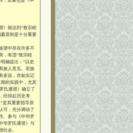
样，质量也是《中
》能达到“敦宗睦
编纂原则是十分重要
族谱中存在许多不
突，有违“敦宗睦
明确提出：“以史
系族人意见。若族
有多说，亦如实记
长期的实践中，尤其
华罗氏通谱》确立了
，经得起历史考
大”是其重要指导原
认可，充分调动了
性。参与《中华罗
中华罗氏通谱》与
谐社会。