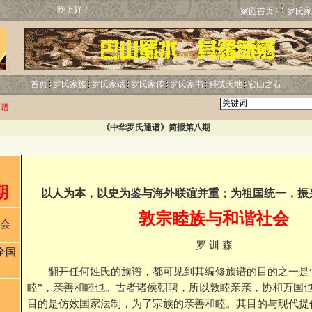
晚上好！
家园首页
罗氏家
首页
罗氏家族
罗氏家话
罗氏家传
罗氏家书
科技天地
它山之石
通谱
《中华罗氏通谱》简报第八期
期
以人为本，以史为鉴与海外联谊并重；为祖国统一，振
敦宗睦族与和谐社会
会
罗 训 森
全国
翻开任何姓氏的族谱，都可见到其编修族谱的目的之一是“
睦”，亲善和睦也。古者诸侯朝聘，所以敦睦亲亲，协和万国也
目的是仿效国家法制，为了宗族的亲善和睦。其目的与现代提