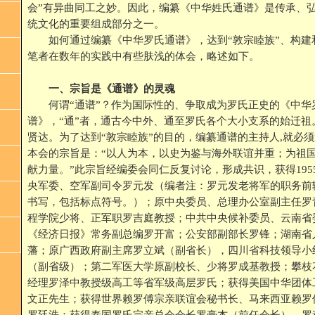
会”有异曲同工之妙。因此，编纂《中华姓氏通谱》是传承、
统文化的重要组成部分之一。
如何通过编纂《中华罗氏通谱》，达到“敦宗睦族”、构建
笔者在数年的实践中有些肤浅的体会，略述如下。
一、宗旨是《通谱》的灵魂
何谓“通谱”？作为国际性的、争取成为罗氏正史的《中华
谱》，“通”者，通古今中外、通至罗氏各个大小支系的始迁祖
贤达。为了达到“敦宗睦族”的目的，编纂通谱的主持人,就必
本会的宗旨是：“以人为本，以史为鉴与海外联谊并重；为祖
献力量。”此宗旨经编委会同仁反复讨论，形成共识，获得195
央军委、空军副司令罗元发（编者注：罗元发老将军的职务前
书写，包括标点符号。）；原中央委员、总理办公室副主任罗
程学院少将、正军职罗吉庭教授；中共中央候补委员、云南省
《经济日报》常务副总编罗开富；公安部副部长罗锋；湖南省
藩；原广西政府副主席罗立斌（副省长），四川省科技领导小
（副省级）；第二军医大学原副校长、少将罗成基教授；攀枝
经理罗泽中教授级高工等省军级高层罗氏；获得美国中华团体
文正先生；获得世界赖罗傅宗亲联谊会秘书长、马来西亚赖罗
罗廷浩；获得泰国罗氏宗亲总会会长罗豪杰（前任会长）、罗