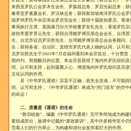
来西亚罗氏公会罗木生会长、罗森昌总务、罗启光副总务；获
豫章堂罗素夏会长、罗汉林总务；获得新加坡南洋罗氏公会罗
国罗州罗氏中央宗亲会罗庆安会长；获得十届政协委员、香港
事局执行主席、美国康乃尔大学校董罗友礼先生；香港罗氏宗
政协常委罗景云先生；获得台湾赖罗傅宗亲总会会长、台湾原
生、台北市议员罗宗胜先生、台湾赖罗傅宗亲总会会务顾问、
生；获得各省、自治区、直辖市罗氏代表人物的认同、认可和
员罗宗胜先生于2003年7月在福州看到本会宗旨后，十分赞赏
期内刊、简报醒目的位置。本会宗旨获得了海内外罗氏组织及
同、认可和支持，起到凝聚人心、增进海内外罗氏组织及宗彦
文化认同的作用。
若《中华罗氏通谱》宗旨不正确，就失去灵魂，不可能得
同、认可和支持，《中华罗氏通谱》将成为“闭门造车”的空中
的命运！
二、质量是《通谱》的生命
“敦宗睦族”，编纂《中华罗氏通谱》无可争辩地成为构建
要组成部分，族谱中记载的“家政家训”，其中许多精华至今仍
范着人们的行为举止，为构建和谐社会发挥着巨大的作用。