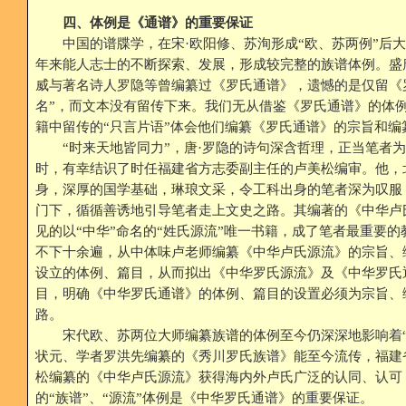
四、体例是《通谱》的重要保证
中国的谱牒学，在宋·欧阳修、苏洵形成“欧、苏两例”后大
年来能人志士的不断探索、发展，形成较完整的族谱体例。盛
威与著名诗人罗隐等曾编纂过《罗氏通谱》，遗憾的是仅留《
名”，而文本没有留传下来。我们无从借鉴《罗氏通谱》的体
籍中留传的“只言片语”体会他们编纂《罗氏通谱》的宗旨和编
“时来天地皆同力”，唐·罗隐的诗句深含哲理，正当笔者为
时，有幸结识了时任福建省方志委副主任的卢美松编审。他，
身，深厚的国学基础，琳琅文采，令工科出身的笔者深为叹服
门下，循循善诱地引导笔者走上文史之路。其编著的《中华卢
见的以“中华”命名的“姓氏源流”唯一书籍，成了笔者最重要
不下十余遍，从中体味卢老师编纂《中华卢氏源流》的宗旨、
设立的体例、篇目，从而拟出《中华罗氏源流》及《中华罗氏
目，明确《中华罗氏通谱》的体例、篇目的设置必须为宗旨、
路。
宋代欧、苏两位大师编纂族谱的体例至今仍深深地影响着“家
状元、学者罗洪先编纂的《秀川罗氏族谱》能至今流传，福建
松编纂的《中华卢氏源流》获得海内外卢氏广泛的认同、认可
的“族谱”、“源流”体例是《中华罗氏通谱》的重要保证。