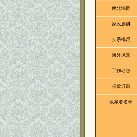
南北鸿雁
家政族训
支系概况
海外风云
工作动态
捐款订谱
收藏者名录