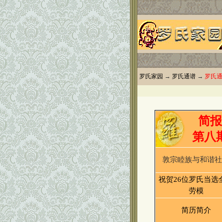
罗氏家园
→
罗氏通谱
→
罗氏
简报
第八
敦宗睦族与和谐社
祝贺26位罗氏当选
劳模
简历简介