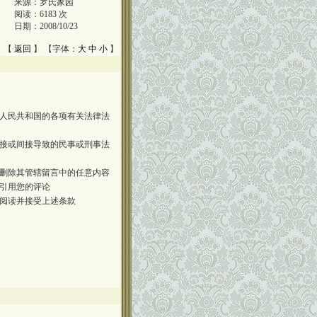
来源：
罗氏家园
阅读：
6183
次
日期：
2008/10/23
 【
返回
】 【字体：
大
中
小
】
人民共和国的各项有关法律法
接或间接导致的民事或刑事法
删除其管辖留言中的任意内容
引用您的评论
阅读并接受上述条款