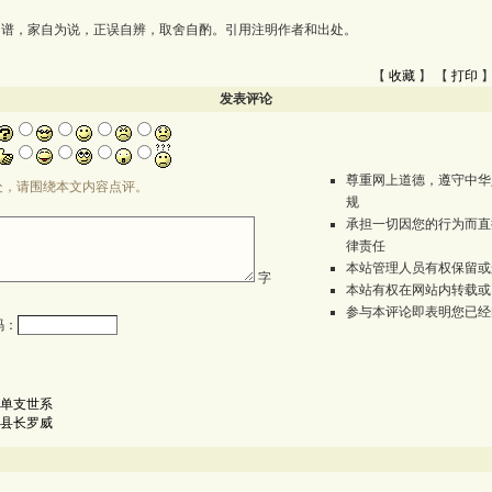
为谱，家自为说，正误自辨，取舍自酌。引用注明作者和出处。
【
收藏
】 【
打印
】
发表评论
尊重网上道德，遵守中华
处，请围绕本文内容点评。
规
承担一切因您的行为而直
律责任
本站管理人员有权保留或
字
本站有权在网站内转载或
参与本评论即表明您已经
码：
单支世系
县长罗威