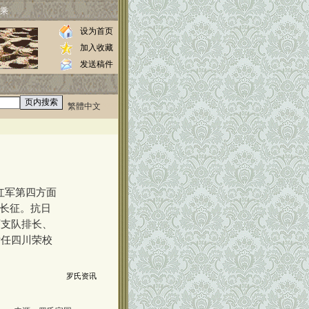
乘
设为首页
加入收藏
发送稿件
繁體中文
0000
红军第四方面
了长征。抗日
西支队排长、
后任四川荣校
罗氏资讯