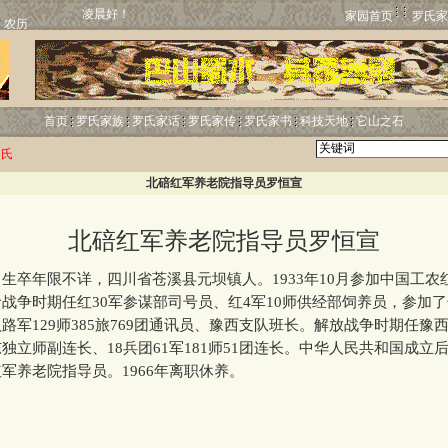
凌晨好！
家园首页
罗氏家
首页
罗氏家族
罗氏家话
罗氏家传
罗氏家书
科技天地
它山之石
罗氏
北碚红军养老院指导员罗恒宣
北碚红军养老院指导员罗恒宣
卒年限不详，四川省苍溪县元坝镇人。1933年10月参加中国工农
战争时期任红30军参谋部司号员、红4军10师供经部饲养员，参加
路军129师385旅769团通讯员、豫西支队班长。解放战争时期任豫
独立师副连长、18兵团61军181师51团连长。中华人民共和国成立
军养老院指导员。1966年离职休养。