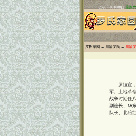
罗氏家园
→
川渝罗氏
→
川渝
罗恒宣，生
军。土地革命
战争时期任八
副连长、华东
队长、北碚红