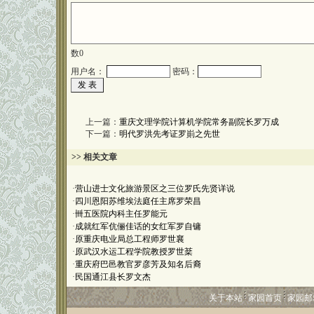
数
0
用户名：
密码：
上一篇：
重庆文理学院计算机学院常务副院长罗万成
下一篇：
明代罗洪先考证罗崱之先世
>> 相关文章
·
营山进士文化旅游景区之三位罗氏先贤详说
·
四川恩阳苏维埃法庭任主席罗荣昌
·
卌五医院内科主任罗能元
·
成就红军伉俪佳话的女红军罗自镛
·
原重庆电业局总工程师罗世襄
·
原武汉水运工程学院教授罗世棻
·
重庆府巴邑教官罗彦芳及知名后裔
·
民国通江县长罗文杰
关于本站
家园首页
家园邮