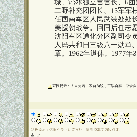
城、沁水独立营营长、6团
二野补充团团长、13军军
任西南军区人民武装处处
美援朝战争。回国后任志
沈阳军区通化分区副司令员
人民共和国三级八一勋章
章。1962年退休。1977年
oooooooooo
家园提示：人自为谱，家自为说，正误自辨，取舍自
站长提示：这里不是互动留言处，请围绕本文内容点评。
点 评：