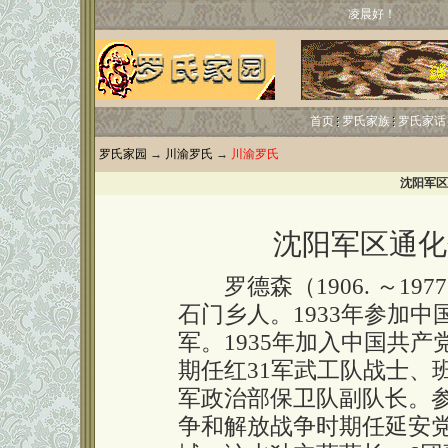
凌晨好！
首页
罗氏家族
罗氏家话
罗氏家园
→
川渝罗氏
→
川渝罗氏
沈阳军区
沈阳军区通化
罗德森（1906. ～197
石门乡人。1933年参加
军。1935年加入中国共
期任红31军武工队战士、
军政治部保卫队副队长。
争和解放战争时期任延安