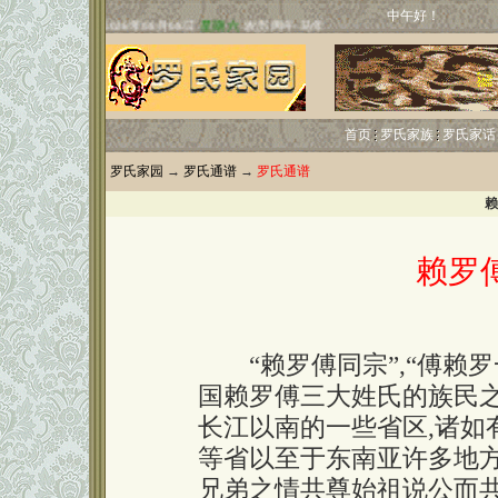
中午好！
首页
罗氏家族
罗氏家话
罗氏家园
→
罗氏通谱
→
罗氏通谱
赖
赖罗
“赖罗傅同宗”,“傅赖罗一
国赖罗傅三大姓氏的族民之
长江以南的一些省区,诸如
等省以至于东南亚许多地
兄弟之情共尊始祖说公而