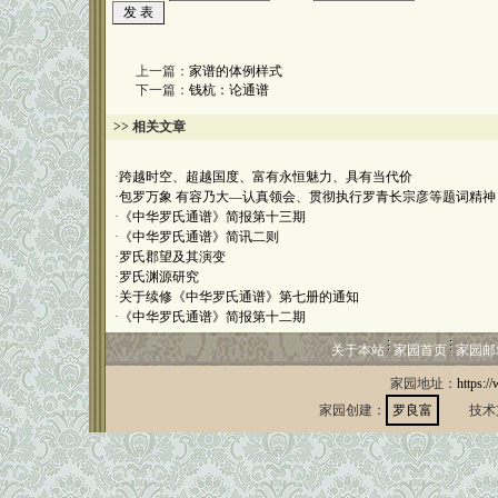
上一篇：
家谱的体例样式
下一篇：
钱杭：论通谱
>> 相关文章
·
跨越时空、超越国度、富有永恒魅力、具有当代价
·
包罗万象 有容乃大—认真领会、贯彻执行罗青长宗彦等题词精神
·
《中华罗氏通谱》简报第十三期
·
《中华罗氏通谱》简讯二则
·
罗氏郡望及其演变
·
罗氏渊源研究
·
关于续修《中华罗氏通谱》第七册的通知
·
《中华罗氏通谱》简报第十二期
关于本站
家园首页
家园邮
家园地址：
https:/
家园创建：
罗良富
技术支