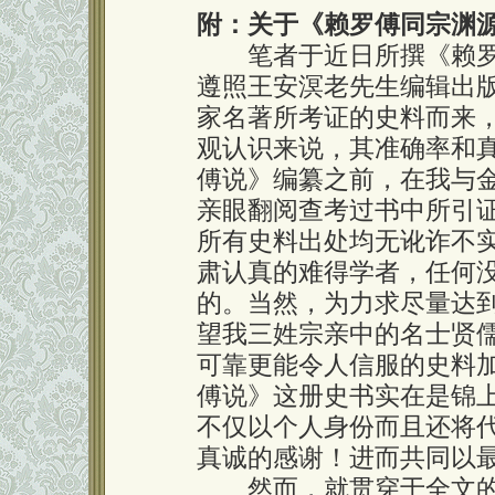
附：关于《赖罗傅同宗渊
笔者于近日所撰《赖罗
遵照王安溟老先生编辑出
家名著所考证的史料而来
观认识来说，其准确率和
傅说》编纂之前，在我与
亲眼翻阅查考过书中所引
所有史料出处均无讹诈不
肃认真的难得学者，任何
的。当然，为力求尽量达
望我三姓宗亲中的名士贤
可靠更能令人信服的史料
傅说》这册史书实在是锦
不仅以个人身份而且还将
真诚的感谢！进而共同以
然而，就贯穿于全文的