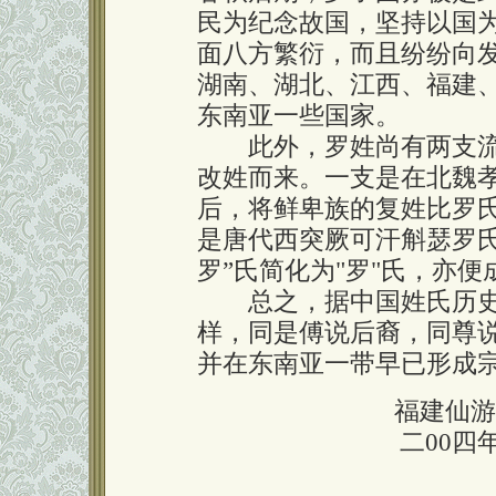
民为纪念故国，坚持以国
面八方繁衍，而且纷纷向
湖南、湖北、江西、福建
东南亚一些国家。
此外，罗姓尚有两支流
改姓而来。一支是在北魏
后，将鲜卑族的复姓比罗
是唐代西突厥可汗斛瑟罗氏
罗”氏简化为"罗"氏，亦便
总之，据中国姓氏历史
样，同是傅说后裔，同尊
并在东南亚一带早已形成
福建仙游
二00四年