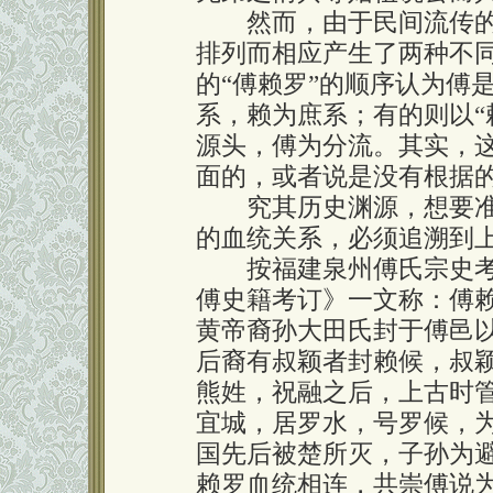
然而，由于民间流传的有
排列而相应产生了两种不
的“傅赖罗”的顺序认为傅
系，赖为庶系；有的则以“
源头，傅为分流。其实，
面的，或者说是没有根据
究其历史渊源，想要准
的血统关系，必须追溯到
按福建泉州傅氏宗史考
傅史籍考订》一文称：傅
黄帝裔孙大田氏封于傅邑
后裔有叔颖者封赖候，叔
熊姓，祝融之后，上古时管
宜城，居罗水，号罗候，
国先后被楚所灭，子孙为
赖罗血统相连，共崇傅说