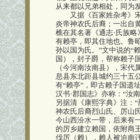
从来都以兄弟相处，同为
又据《百家姓杂考》宋
炎帝神农氏后裔；一出自
樵在其名著《通志·氏族略
有赖亭，即其住地也。鲁昭
孙以国为氏。”文中说的“
国），封子爵，帮称赖子国
（今河南汝南县），宋代
息县东北距县城约三十五
有“赖亭”，即古赖子国遗
汉书·郡国志》亦称：“汝
另据清《康熙字典》注：“烈
神农氏后裔烈山氏、厉山
今山西汾水一带，后来有
的厉乡建立赖国，依附商
伐厉（赖），赖人被迫南迁