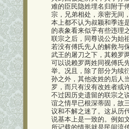
难的臣民隐姓埋名归附于
宗，兄弟相处，亲密无间
本上都不认为叔颖和季连是
的表象看来似乎有些违理
联宗之后，同尊说公为始
若没有傅氏先人的解救与
武王的屠刀之下，其赖罗
可以说赖罗两姓同视傅氏
举。况且，除了部分为续
孙之外，其他改姓的后人
罗，而只有没有改姓者或
不过因历史遗留的联宗之
谊之情早已根深蒂固，故
议和不解之迷了。这从历
说基本上是一致的。例如
所记载的情形就是民间流