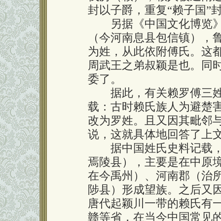
封以子爵，重复“赖子国”
另据《中国文化博览》
（今河南息县包信镇），
为姓，从此依附傅氏。这
周武王之弟叔颖是也。同
委了。
据此，有关赖罗傅三姓
载：古时赖氏族人为避楚
改为罗姓。且又因其毗邻
说，这就具体地回答了上
据中国姓氏史料记载，
焉陵县），主要是在中原
在今禹州）、河南郡（治
陟县）形成望族。之后又
唐代起颖川一带的赖氏有
赣等省，在当今中国常见的