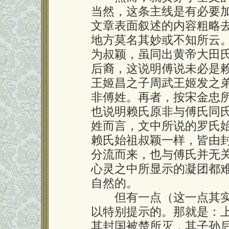
当然，这条主线是有必要
文章表面叙述的内容粗略
地方莫名其妙或不知所云
为叔颖，虽同出黄帝大田
后裔，这说明傅说未必是
王姬昌之子周武王姬发之
非傅姓。再者，按宋金忠
也说明赖氏原非与傅氏同
姓而言，文中所说的罗氏
赖氏始祖叔颖一样，皆由
分流而来，也与傅氏并无
心灵之中所显示的凝团都
自然的。
但有一点（这一点其实
以特别提示的。那就是：
其封国被楚所灭，其子孙