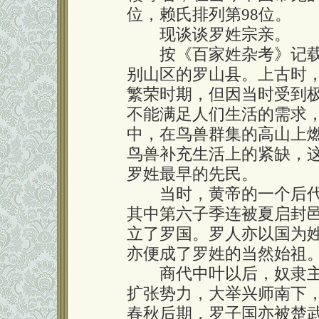
位，赖氏排列第98位。
现谈谈罗姓宗亲。
按《百家姓杂考》记载
别山区的罗山县。上古时
繁荣时期，但因当时受到
不能满足人们生活的需求
中，在鸟兽群集的高山上
鸟兽补充生活上的紧缺，
罗姓最早的先民。
当时，黄帝的一个后代
其中第六子季连被夏启封
立了罗国。罗人亦以国为
亦便成了罗姓的当然始祖
商代中叶以后，奴隶主
扩张势力，大举兴师南下
春秋后期，罗子国亦被楚