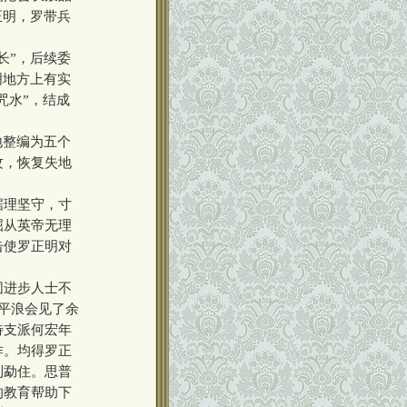
正明，罗带兵
长”，后续委
明地方上有实
咒水”，结成
地整编为五个
攻，恢复失地
据理坚守，寸
屈从英帝无理
击使罗正明对
围进步人士不
平浪会见了余
特支派何宏年
作。均得罗正
到勐住。思普
的教育帮助下