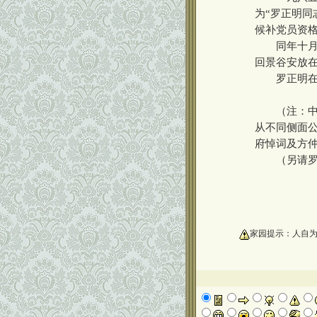
为“罗正明同
候补党员资格
同年十月，
回景谷安放
罗正明在民
（注：中共
从不同侧面
府悼词及方
（另请罗正
oooooooooo
家园提示：人自