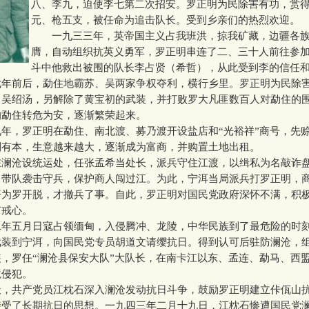
八、李九，迫使李七第二次招安。罗正明为民除害有功，赏
元、枪五支，被任命为追击队长。受到乡亲们的热烈欢迎。
一九三三年，英帝国主义占我班洪，掠我矿藏，边疆各族
膺，自动组织抗英义勇军，罗正明串连了二、三十人前往参
斗中他救出被围的队长李占贤（希哲），从此受到李的信任
前后，勐住地霸苏、吴两家争权夺利，横行乡里。罗正明为民除
了吴绍汤，另解除了黄宝初的武装，并打败罗大凡匪数百人对勐住的
的勐住转危为安，逐渐繁荣起来。
，罗正明在勐住、南北渡、募乃渡开设盐店和“光裕祥”商号，先
到有本，生意越来越大，逐渐成为富商，并购置土地出租。
沧设统运处，任张孟希当处长，派兵守住江渡，以缉私为名敲诈
曾带队袭击守兵，保护商人闯过江。为此，宁洱当局派兵打罗正明，
开为罗开脱，才撤兵了事。自此，罗正明对国民党政府深怀不满，积
有戒心。
五月日寇占领缅甸，入侵腾冲、龙陵，中华民族到了最危险的时
武装到宁洱，向国民党专员胡道文请缨抗日。得到认可后驻防澜沧，
，罗任“澜沧县保安大队”大队长，在南卡江以东、孟连、勐马、西
境侵犯。
共产党员江枕石深入澜沧发动抗日斗争，鼓励罗正明建立佧佤山
接受了长期抗日的思想。一九四三年二月十九日，江枕石惨遭国民党