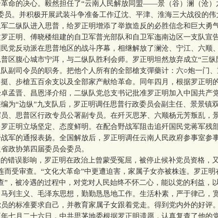
干革命的决心。毅然担任了“云南人民解放同盟——景（谷）澜（沧）
任委员。并积极开展武装斗争准备工作辽沈、平津、淮海三大战役的伟
卫军二纵队进入思普，给罗正明增添了举旗造反的必胜信念和巨大勇
过罗正明、傅晓楼组建的自卫军普光部队和自卫军迤南边区一支队宣
国民党反动派在思普地区的战斗序幕，相继解放了澜沧、宁江、六顺
普区腹心城市宁洱，与二纵队胜利会师。罗正明坦然放弃成立“三纵
纵队副司令员的职务。把他个人所有的全部槍支彈藥计：六○炮一门、
多挺、步槍五百余支以及全部家产献给革命。同年四月，根据罗正明
经卓孟晋、昌恩泽介绍，二纵队党总支书记批准罗正明加入中国共产
为“边纵”九支队后，罗正明调任思普行政委员会副主任、景景镇
挥员、思普区行政专员公署副专员。在歼灭思茅、六顺杨元芳叛乱，
，罗正明立场坚定、态度鲜明。在配合野战军阻击追歼国民党蒋军残
野战军的通报表扬。全国解放后，罗正明调任云南人民政府参事室参
及省政协第四届委员会委员。
的错误影响，罗正明在政治上曾蒙受冤屈，被停止候补党员资格，又
连而受审查。“文化大革命”中更遭迫害，家属子女亦被株连。罗正明
查”，被冷遇的过程中，对党对人民始终不怀二心，能以党的利益，
习马列主义、毛泽东思想，勤勤恳恳地工作。生活朴素，严于律己，
党员的标准要求自己，并教育家属子女跟着党走。得到党内外的好评
七月二十六日，中共思茅地委根据罗正明遗愿，认真复查了他的