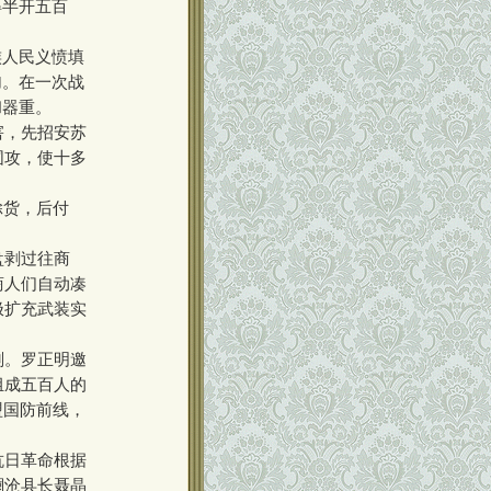
得半开五百
人民义愤填
加。在一次战
和器重。
害，先招安苏
围攻，使十多
赊货，后付
盘剥过往商
商人们自动凑
极扩充武装实
刻。罗正明邀
组成五百人的
盟国防前线，
抗日革命根据
澜沧县长聂晶