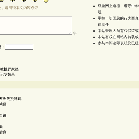
尊重网上道德，遵守中华
处，请围绕本文内容点评。
规
承担一切因您的行为而直
律责任
本站管理人员有权保留或
字
本站有权在网站内转载或
参与本评论即表明您已经
码：
教授罗家德
记罗荣昌
罗氏先贤详说
荣昌
自镛
棻
后裔