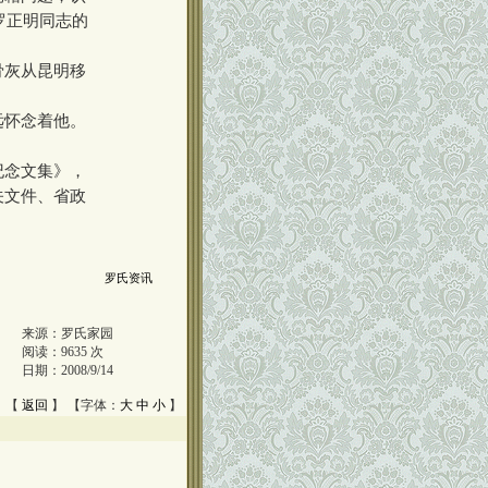
罗正明同志的
骨灰从昆明移
远怀念着他。
纪念文集》，
关文件、省政
罗氏资讯
来源：
罗氏家园
阅读：
9635
次
日期：
2008/9/14
 【
返回
】 【字体：
大
中
小
】