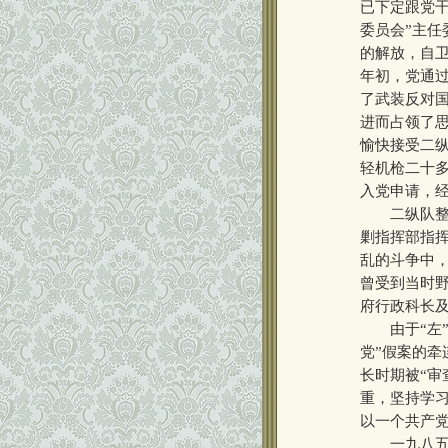
已下定跟党
委员会”主
的解放，自
年初，党通
了武装反对
进而占领了思
愉快接受二
轻机枪二十
入党申请，
二纵队整编
剿指挥部指
乱的斗争中
曾受到当时
府行政科长
由于“左”
党”假案的牵
长时期被“审
重，坚持学
以一个共产
一九八五年