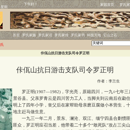
下午好！
家园首页
罗氏家
首页
罗氏家族
罗氏家话
罗氏家传
罗氏家书
科技天地
它山之石
罗氏
佧佤山抗日游击支队司令罗正明
佧佤山抗日游击支队司令罗正明
http:
作者：李兰生
罗正明(1907—1982)，字光亮，原籍四川，一九○七年
景谷县。父亲罗青云是四川苦力工人，当脚夫到云南后在勐
明上了四年小学，丧父后在家帮助母亲磨豆腐做小本营生，
地主赶马做生意。
一九三一年二月，景东、澜沧、双江、缅宁四县合剿惯匪
匪众，罗正明应召当差，他带着二十多个“敢死队”攻占三尖