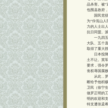
品杀害。被“
包围县政府
国民党驻滇
为“佧佤山人
力的人士出人
抗日同盟。
一九四五年
大队、五个
取得了重大
日本投降后
土不让。英
要求，强令
丧权辱国腐
从此，罗正
断给予他积
卫民（徐宁
做罗正明的
明的欢迎和
特支遭张孟