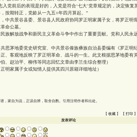
志入党前后的表现是好的，入党是符合‘七大’党章规定的，决定恢复
，按期转正，党龄从一九五○年四月算起。”
中共景谷县委、景谷县人民政府协同罗正明家属子女，将罗正明
在革命公墓。
族解放战争和新民主义革命斗争中作出了重要贡献。党和人民永
思茅地委党史研究室、中共景谷傣族彝族自治县委编有《罗正明
公正、客观地反映了罗正明革命、战斗的一生。此文根据思茅地委有
仲伯、赵治平、柳伟等同志回忆文章由李兰生综合整理）
明家属子女或知情人提供其四川原籍详细地址）
为谱，家自为说，正误自辨，取舍自酌。引用注明作者和出处。
【
收藏
】 【
打印
】
发表评论