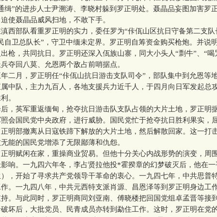
通缉”的进步人士尹溯涛、李晓村躲到罗正明处。聂晶品妄图加害罗
，迫使聂晶品威风扫地，不敢下手。
西部队看重罗正明的实力，委任罗为“佧佤山区抗日守备第二支队
民自卫总队长”，守卫中缅未定界。罗正明自筹资金购买枪炮。并说
出枪，共同抗日。罗正明还深入佤族山寨，同大小头人“剽牛”、“喝
派兵夺回八莫、允恩两个敌占前哨据点。
二月，罗正明任“佧佤山抗日游击支队司令”，部队集中到允恩等
直属中队，主力九百人，各地支援兵力近千人，于四月向日军发起总
胜利。
，英军重返缅甸，抢夺抗日游击队支队占领的大片土地，罗正明
军照会国民党中央政府，进行威胁。国民党忙于抢夺抗日胜利果实，
罗正明部撤离从日寇铁蹄下解放的大片土地，然后解散回家。这一打
败无能的国民党增添了无限鄙薄和仇怨。
明赋闲在家，重操商业贸易。但他十分关心内战形势的演变，周
极影响。一九四六年冬，李占贤拉他投*霍揆章的幻梦破灭后，他在一
生），开始了寻求共产党领导干革命的衷心。一九四七年，中共思普
工作。一九四八年，中共元西特支派肖源、昌恩泽等到罗正明身边工
支持。与此同时，罗正明商同刘亚南、傅晓楼把回国党组卓孟晋等接
希破坏后，大批党员、民青成员亦转到勐住工作。这时，罗正明在党