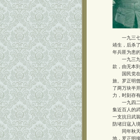
一九三七年
靖生，后杀
年兵匪为患
一九三九年
款，由无本
国民党在澜
旅。罗正明
了两万块半
力，时刻存
一九四二年
集近百人的
一支抗日武装
防堵日寇入
同年秋天，
地，罗正明