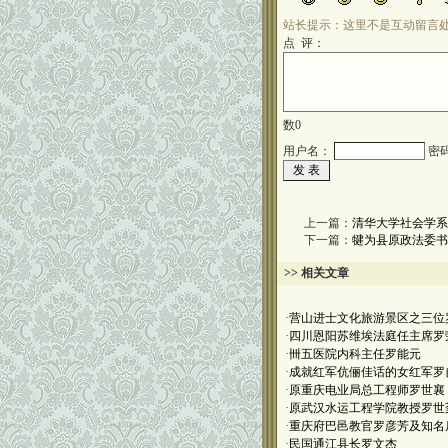
站长提示：这里不是互动留言
点 评：
数
0
用户名：
密
上一篇：
清华大学社会学系
下一篇：
犍为县原政法委书
>> 相关文章
·
营山进士文化旅游景区之三位
·
四川恩阳苏维埃法庭任主席罗
·
卌五医院内科主任罗能元
·
成就红军伉俪佳话的女红军罗
·
原重庆电业局总工程师罗世襄
·
原武汉水运工程学院教授罗世
·
重庆府巴邑教官罗彦芳及知名
·
民国通江县长罗文杰