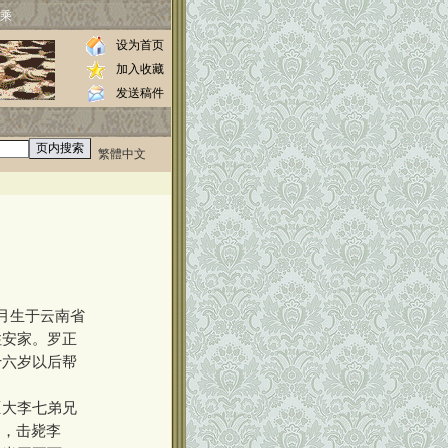
乘
设为首页
加入收藏
发送稿件
繁體中文
0000
//www.luos.org
三月生于云南省
住安家。罗正
十六岁以后帮
大李七弟兄
山，击毙李