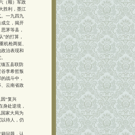
六（顺）军政
大胜利，墨江
气。一九四九
告成立，揭开
、思茅等县，
队”的打算，
重机枪两挺、
的政治表现和
党。
双缅五县联防
景谷李希哲叛
部的战斗中，
事、云南省政
因“复兴
在身处逆境，
以国家大局为
宽以待人，仍
。
党籍问题，认