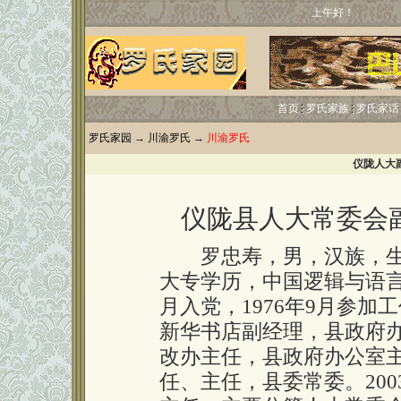
上午好！
首页
罗氏家族
罗氏家话
罗氏家园
→
川渝罗氏
→
川渝罗氏
仪陇人大
仪陇县人大常委会
罗忠寿，男，汉族，生于1
大专学历，中国逻辑与语言
月入党，1976年9月参
新华书店副经理，县政府
改办主任，县政府办公室
任、主任，县委常委。20