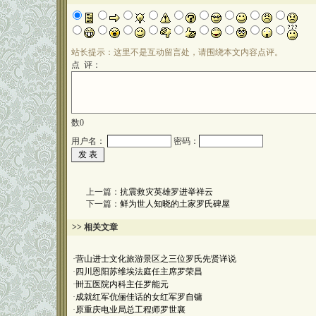
站长提示：这里不是互动留言处，请围绕本文内容点评。
点 评：
数
0
用户名：
密码：
上一篇：
抗震救灾英雄罗进举祥云
下一篇：
鲜为世人知晓的土家罗氏碑屋
>> 相关文章
·
营山进士文化旅游景区之三位罗氏先贤详说
·
四川恩阳苏维埃法庭任主席罗荣昌
·
卌五医院内科主任罗能元
·
成就红军伉俪佳话的女红军罗自镛
·
原重庆电业局总工程师罗世襄