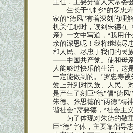
主任，主要分管人大常委
生长于“帅乡”的罗忠寿
家的“德风”有着深刻的理解
机关任职时，读到朱德在
亲》一文中写道，“我用什
亲的深恩呢！我将继续尽
和人民、尽忠于我们的民
——中国共产党。使和母
人能够过快乐的生活，这
一定能做到的。”罗忠寿被
爱上升到对民族、人民、
是产生了刻巨“德”倡“德
朱德、张思德的“两德”精神
谐社会”需要德，“社会主
为了体现对朱德的敬重
巨“德”字体，主要靠倡导