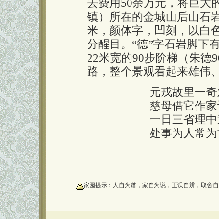
去费用50余万元，将巨大
镇）所在的金城山后山石岩上
米，颜体字，凹刻，以白
分醒目。“德”字石岩脚下
22米宽的90步阶梯（朱德
路，整个景观看起来雄伟
元戎故里一奇
慈母借它作家
一日三省理中
处事为人常为
oooooooooo
家园提示：人自为谱，家自为说，正误自辨，取舍自