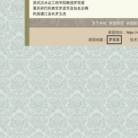
·
原武汉水运工程学院教授罗世棻
·
重庆府巴邑教官罗彦芳及知名后裔
·
民国通江县长罗文杰
关于本站
家园首页
家园邮
家园地址：
https:/
家园创建：
罗良富
技术支