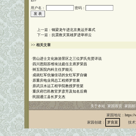
数
0
用户名：
密码：
上一篇：
铜梁龙午进北京奥运开幕式
下一篇：
抗震救灾英雄罗进举祥云
>> 相关文章
·
营山进士文化旅游景区之三位罗氏先贤详说
·
四川恩阳苏维埃法庭任主席罗荣昌
·
卌五医院内科主任罗能元
·
成就红军伉俪佳话的女红军罗自镛
·
原重庆电业局总工程师罗世襄
·
原武汉水运工程学院教授罗世棻
·
重庆府巴邑教官罗彦芳及知名后裔
·
民国通江县长罗文杰
关于本站
家园首页
家园邮
家园地址：
https:/
家园创建：
罗良富
技术支