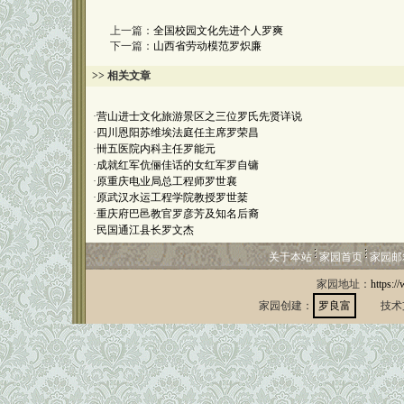
上一篇：
全国校园文化先进个人罗爽
下一篇：
山西省劳动模范罗炽廉
>> 相关文章
·
营山进士文化旅游景区之三位罗氏先贤详说
·
四川恩阳苏维埃法庭任主席罗荣昌
·
卌五医院内科主任罗能元
·
成就红军伉俪佳话的女红军罗自镛
·
原重庆电业局总工程师罗世襄
·
原武汉水运工程学院教授罗世棻
·
重庆府巴邑教官罗彦芳及知名后裔
·
民国通江县长罗文杰
关于本站
家园首页
家园邮
家园地址：
https:/
家园创建：
罗良富
技术支