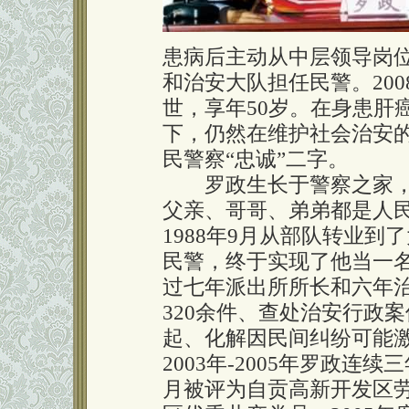
患病后主动从中层领导岗
和治安大队担任民警。200
世，享年50岁。在身患肝
下，仍然在维护社会治安
民警察“忠诚”二字。
罗政生长于警察之家，
父亲、哥哥、弟弟都是人
1988年9月从部队转业
民警，终于实现了他当一名
过七年派出所所长和六年
320余件、查处治安行政案件
起、化解因民间纠纷可能激
2003年-2005年罗政连
月被评为自贡高新开发区