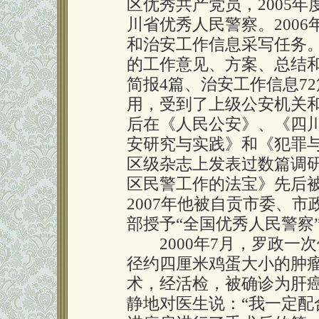
区优秀共产党员，2005年
川省优秀人民警察。200
和治安工作信息采写任务。
的工作意见、方案、总结和
简报4篇、治安工作信息7
用，受到了上级公安机关
后在《人民公安》、《四
安研究与实践》和《犯罪
区级杂志上发表过数篇调
区民警工作的法宝》先后
2007年他被自贡市委、市
部授予“全国优秀人民警察
2000年7月，罗政一
径约四厘米鸡蛋大小的肿
术，经活检，被确诊为肝癌
静地对医生说：“我一定配