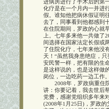
进病房进行了手术后的第
化疗是在一个月内一并进
假。谁知他把病休假证明
去了，同事看到他都感到
在住院期间，罗政的心就
上。七年多来他一共做了2
间选择在国家法定长假或
了住院化疗，七年来他没
天！“虽然我身患绝症，
安民警一样，把有限的生
是这样说的，也是这样做
岗位，一边吃药一边工作
2008年，罗政病重住
讲：你要记着，我去世后帮
党费，感谢党组织多年来
(2008年1月25日)，