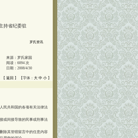
主持省纪委驻
罗氏资讯
来源：
罗氏家园
阅读：
6094
次
日期：
2008/4/30
 【
返回
】 【字体：
大
中
小
】
人民共和国的各项有关法律法
接或间接导致的民事或刑事法
删除其管辖留言中的任意内容