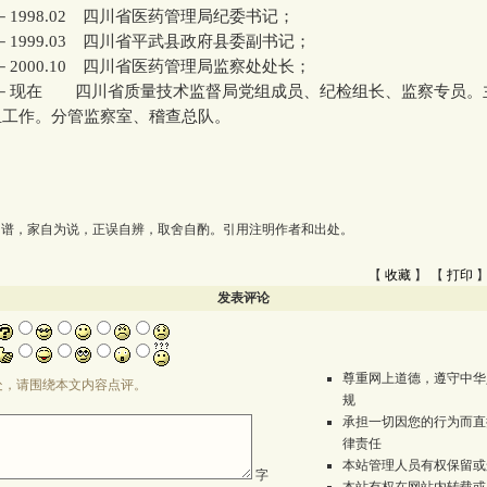
－1998.02 四川省医药管理局纪委书记；
－1999.03 四川省平武县政府县委副书记；
－2000.10 四川省医药管理局监察处处长；
10－现在 四川省质量技术监督局党组成员、纪检组长、监察专员。
组工作。分管监察室、稽查总队。
为谱，家自为说，正误自辨，取舍自酌。引用注明作者和出处。
【
收藏
】 【
打印
】
发表评论
尊重网上道德，遵守中华
处，请围绕本文内容点评。
规
承担一切因您的行为而直
律责任
本站管理人员有权保留或
字