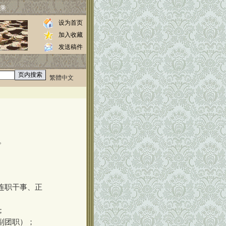
乘
设为首页
加入收藏
发送稿件
繁體中文
0000
。
正连职干事、正
；
（副团职）；