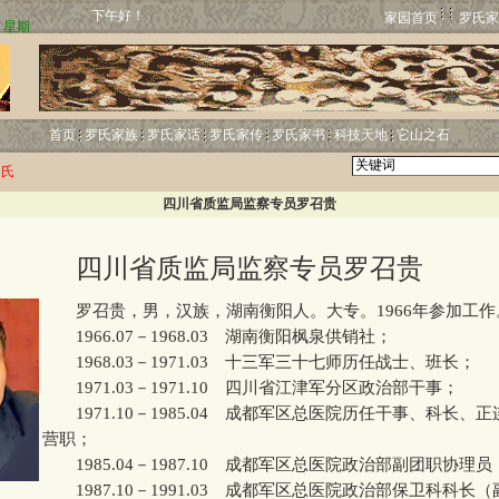
下午好！
家园首页
罗氏家
首页
罗氏家族
罗氏家话
罗氏家传
罗氏家书
科技天地
它山之石
罗氏
四川省质监局监察专员罗召贵
四川省质监局监察专员罗召贵
罗召贵，男，汉族，湖南衡阳人。大专。1966年参加工作
1966.07－1968.03 湖南衡阳枫泉供销社；
1968.03－1971.03 十三军三十七师历任战士、班长；
1971.03－1971.10 四川省江津军分区政治部干事；
1971.10－1985.04 成都军区总医院历任干事、科长、
营职；
1985.04－1987.10 成都军区总医院政治部副团职协理员
1987.10－1991.03 成都军区总医院政治部保卫科科长