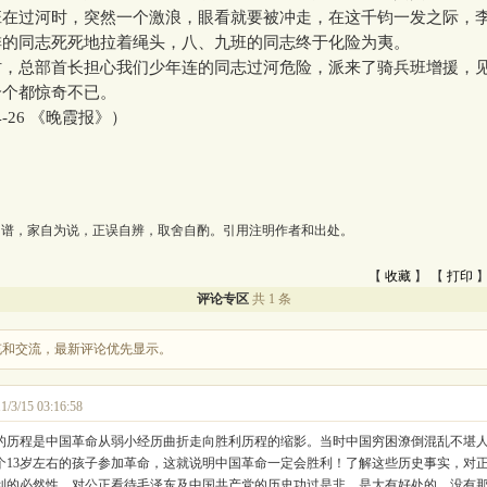
班在过河时，突然一个激浪，眼看就要被冲走，在这千钧一发之际，
排的同志死死地拉着绳头，八、九班的同志终于化险为夷。
总部首长担心我们少年连的同志过河危险，派来了骑兵班增援，
个个都惊奇不已。
-26 《晚霞报》）
为谱，家自为说，正误自辨，取舍自酌。引用注明作者和出处。
【
收藏
】 【
打印
】
评论专区
共 1 条
充和交流，最新评论优先显示。
1/3/15 03:16:58
的历程是中国革命从弱小经历曲折走向胜利历程的缩影。当时中国穷困潦倒混乱不堪
1个13岁左右的孩子参加革命，这就说明中国革命一定会胜利！了解这些历史事实，对
利的必然性，对公正看待毛泽东及中国共产党的历史功过是非，是大有好处的。没有