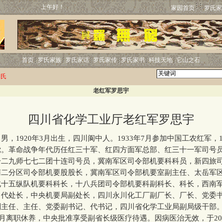
上午好！
家园首页
罗氏家
首页
罗氏家族
罗氏家话
罗氏家传
罗氏家书
科技天地
它山之石
罗氏
老红军罗思宇
四川省化学工业厅老红军罗思宇
1920年3月出生，四川阆中人。1933年7月参加中国工农红军，19
党。革命战争年代历任红三十军、红四方面军总部、红三十一军司号
一二九师七七二团十连司号员，冀南军区司令部机要科科员，新四旅
南二分区司令部机要股股长，冀南军区司令部机要室副主任、太岳军
北十五纵队机要科科长，十八兵团司令部机要科副科长、科长，西南
、代处长，中央机要局副处长，四川永川化工厂副厂长、厂长、党委
副主任、主任、党委副书记、代书记，四川省化学工业局副局级干部
月离职休养，中央批准享受副省长级医疗待遇。因病医治无效，于200