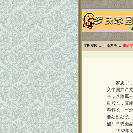
罗氏家园
→
川渝罗氏
→
川渝
罗思宇，男，
入中国共产
长，八路军
副股长，冀
科科长、华
要处副处长
酸厂革委会
1982年3