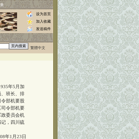
乘
设为首页
加入收藏
发送稿件
繁體中文
0000
35年5月加
员、班长、排
司令部机要股
区司令部机要
军政委员会机
书记，四川硫
。
8年1月23日