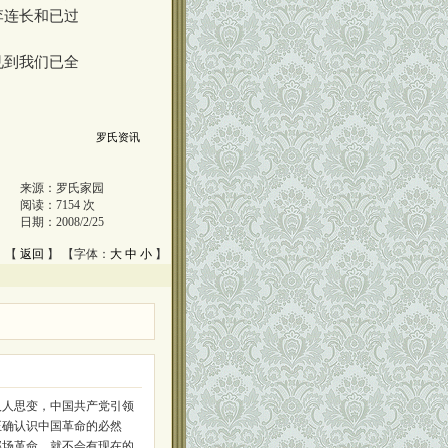
李连长和已过
见到我们已全
罗氏资讯
来源：
罗氏家园
阅读：
7154
次
日期：
2008/2/25
 【
返回
】 【字体：
大
中
小
】
人人思变，中国共产党引领
正确认识中国革命的必然
那场革命，就不会有现在的