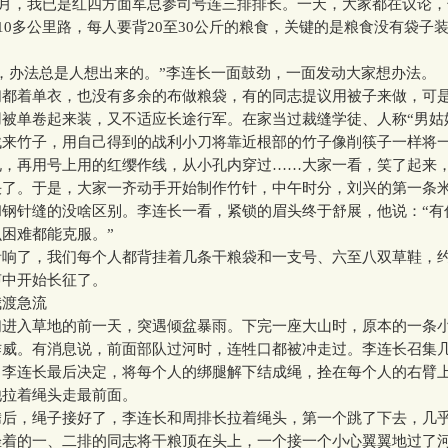
6月，我已是红四方面军总参司号连三排排长。一天，大家都在议论，
110多公里路，每人要背20至30公斤的粮食，关键的是粮食没有袋子
办法总是人想出来的。”李连长一面鼓劲，一面发动大家想办法。
着单衣，也没有多余的布做粮袋，有的同志提议用被子来做，可
被单卷起来装，又不适应长途行军。在家当过裁缝学徒、人称“男姑
找来竹子，用自己得到的战利小刀将靠近根部的竹子像削筷子一样将
孔，再用号上用的红缨作线，从小孔内穿过……大家一看，笑了起来
决了。于是，大家一齐动手开始制作竹针，中午时分，刘兴的第一条
和钢针缝的没啥区别。李连长一看，紧锁的眉头终于舒展，他说：“有
困难都能克服。”
了，我们每个人都背挂着几条干粮袋和一支号、六至八双草鞋，约
声中开始长征了。
渡急流
入草地的前一天，突遇倾盆暴雨。下完一座大山时，原本的一条
作威。有消息说，前面部队过河时，连牲口都被冲走过。李连长召集
，李连长最后决定，将每个人的绑腿解下结成绳，拴在每个人的右臂
他拉着绳头走最前面。
，绳子接好了，李连长和周排长拉着绳头，第一个跳了下去，几
拴着的一、二排的同志将干粮顶在头上，一个接一个小心翼翼地过了