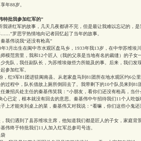
享年88岁。
伟特批我参加红军的”
我讲红军的故事，几天几夜都讲不完，但是最让我难以忘记的，是
年……”罗思宇热情地向记者回忆起了当年的故事。
基伟说我“还没有枪高”
年3月出生在阆中市水观区盘马乡，1933年我13岁，在中华苏维埃
师模范营里，我和12个匠人（我的父亲是当地有名的裁缝）的子女
马少先队，我任副队长，为苏维埃做些力所能及的事。后来，我们发
一起参加红军。
红9军81团进驻阆南县。从老家盘马到81团所在地水观区约6公
的过程中，队长借故上厕所倒回去了。我带剩下的10个队员来到81
主任兼招兵处主任的秦基伟笑我：“小朋友，看你们还没有枪高，当什
决心已定，根本就没有回去的意思。秦基伟中午招待我们11个人吃
凳子上才能夹到桌上的菜，秦基伟又对我说：“看嘛，你们这些小鬼还
我们遇到了县苏维埃主席，他知道我们都是匠人的子女，家庭背
基伟终于特批我们11人加入红军总参司号连。
袋