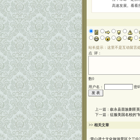
高速发展。看看
站长提示：这里不是互动留言
点 评：
数
0
用户名：
密
上一篇：
叙永县苗族剿匪英
下一篇：
征服美国名校的“轮
>> 相关文章
·
营山进士文化旅游景区之三位