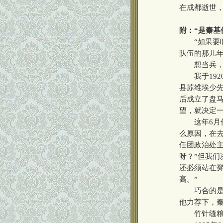
在成都逝世，
附：“是秦基
“如果要听
队伍的那几
想当兵，秦
我于1920
县苏维埃少先
后成立了盘
望，就决定
这年6月份，
么原因，在去
任团政治处
呀？”但我们
还必须站在
高。”
巧合的是，
他力荐下，秦
竹针缝粮