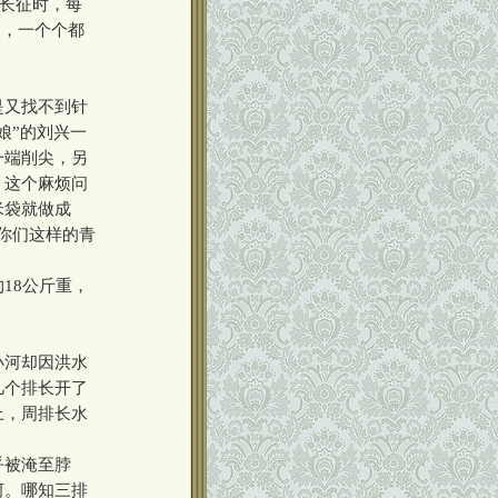
长征时，每
装，一个个都
是又找不到针
娘”的刘兴一
一端削尖，另
，这个麻烦问
米袋就做成
你们这样的青
18公斤重，
小河却因洪水
几个排长开了
上，周排长水
乎被淹至脖
河。哪知三排