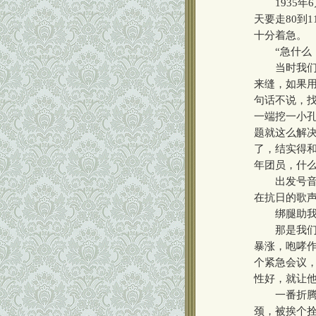
1935年
天要走80到
十分着急。
“急什么，
当时我们都
来缝，如果用
句话不说，
一端挖一小
题就这么解
了，结实得
年团员，什么
出发号音响
在抗日的歌
绑腿助我
那是我们进
暴涨，咆哮
个紧急会议
性好，就让
一番折腾后
颈，被挨个