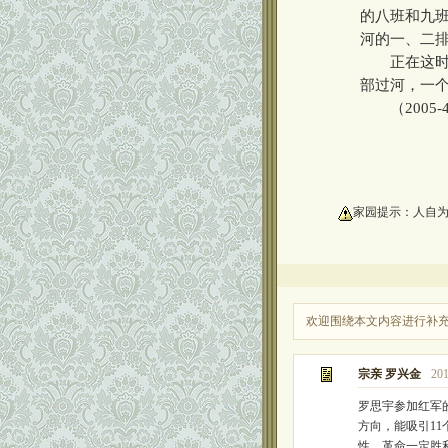
的八班和九
河的一、二
正在这时，
部过河，一
（2005-4
oooooooooo
家园提示：人自
欢迎围绕本文内容进行补
宗亲 罗兴金
201
罗思宇参加红军
方向，能吸引1
性，革命一定胜