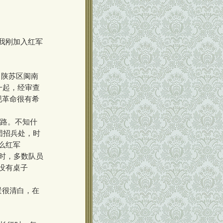
我刚加入红军
川陕苏区阆南
一起，经审查
现革命很有希
里路。不知什
团招兵处，时
么红军
饭时，多数队员
没有桌子
景很清白，在