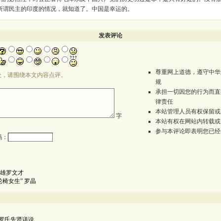
所谓民主的印度的情况，就知道了。中国是幸运的。
发表评论
尊重网上道德，遵守中华
处，请围绕本文内容点评。
规
承担一切因您的行为而直
律责任
本站管理人员有权保留或
字
本站有权在网站内转载或
参与本评论即表明您已经
码：
雄罗文才
椅女生” 罗晶
罗氏先贤详说