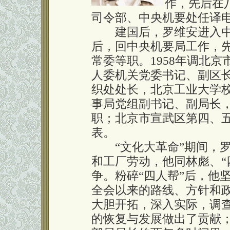
作，先后在
司令部、中央机要处任译
建国后，罗维安进入中央
后，回中央机要局工作，
常委等职。1958年调北
人委机关党委书记、副区
织处处长，北京工业大学
事局党组副书记、副局长
职；北京市宣武区第四、
表。
“文化大革命”期间，罗
和工厂劳动，他同林彪、“
争。粉碎“四人帮”后，他
全会以来的路线、方针和政
大胆开拓，深入实际，调查
的恢复与发展做出了贡献；