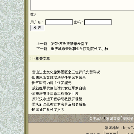
数
0
用户名：
密码：
上一篇：
罗荣·罗氏族谱忠爱堂序
下一篇：
重庆城市管理职业学院副院长罗小秋
>> 相关文章
·
营山进士文化旅游景区之三位罗氏先贤详说
·
四川恩阳苏维埃法庭任主席罗荣昌
·
卌五医院内科主任罗能元
·
成就红军伉俪佳话的女红军罗自镛
·
原重庆电业局总工程师罗世襄
·
原武汉水运工程学院教授罗世棻
·
重庆府巴邑教官罗彦芳及知名后裔
·
民国通江县长罗文杰
关于本站
家园首页
家园邮
家园地址：
https:/