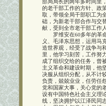
部局局长的两年多时间里
的老干部工作的方针、政
取，带领全局干部职工为
础，为新老干部合作与交
献，受到全市老干部工作
罗维安在60多年的革命
义、毛泽东思想，运用马
造世界观，经受了战争与
里，他学习刻苦，工作努
成了组织交给的任务，曾
主义革命和建设时期，他
决服从组织分配，从不计
负责，兢兢业业，任劳任怨
党和国家大事，关心党的
设有中国特色社会主义理
线，坚决拥护以江泽民同