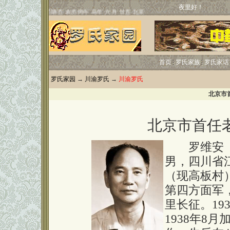
夜里好！
首页
罗氏家族
罗氏家话
罗氏家园
→
川渝罗氏
→
川渝罗氏
北京市
北京市首任
罗维安（192
男，四川省
（现高板村）
第四方面军
里长征。19
1938年8