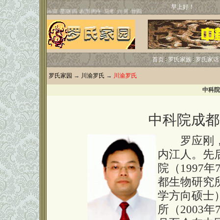
早上好！
首页
罗氏家族
罗氏家话
罗氏家园
→
川渝罗氏
→
川渝罗氏
中科院
中科院成都
罗应刚，男
内江人。先
院（1997
都生物研究所
学方向硕士
所（2003