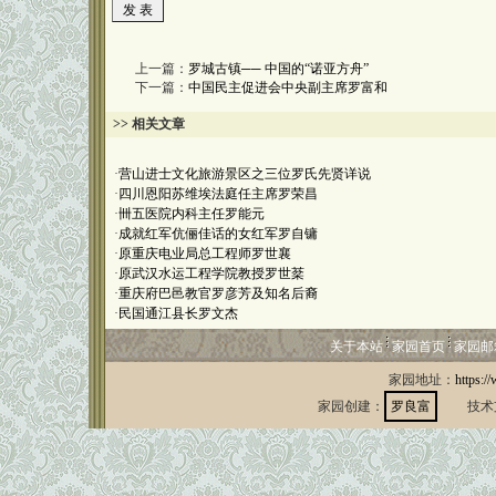
上一篇：
罗城古镇── 中国的“诺亚方舟”
下一篇：
中国民主促进会中央副主席罗富和
>> 相关文章
·
营山进士文化旅游景区之三位罗氏先贤详说
·
四川恩阳苏维埃法庭任主席罗荣昌
·
卌五医院内科主任罗能元
·
成就红军伉俪佳话的女红军罗自镛
·
原重庆电业局总工程师罗世襄
·
原武汉水运工程学院教授罗世棻
·
重庆府巴邑教官罗彦芳及知名后裔
·
民国通江县长罗文杰
关于本站
家园首页
家园邮
家园地址：
https:/
家园创建：
罗良富
技术支