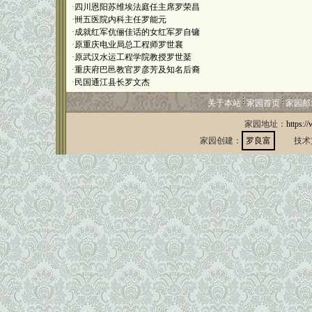
·
四川恩阳苏维埃法庭任主席罗荣昌
·
卌五医院内科主任罗能元
·
成就红军伉俪佳话的女红军罗自镛
·
原重庆电业局总工程师罗世襄
·
原武汉水运工程学院教授罗世棻
·
重庆府巴邑教官罗彦芳及知名后裔
·
民国通江县长罗文杰
关于本站
家园首页
家园邮
家园地址：
https:/
家园创建：
罗良富
技术支