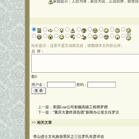
oooooooooo
家园提示：人自为谱，家自为说，正误自辨，取舍自
站长提示：这里不是互动留言处，请围绕本文内容点评。
点 评：
数
0
用户名：
密码：
上一篇：
美国Lear公司射频高级工程师罗熠
下一篇：
“重庆大轰炸原告团”新闻办公室主任罗汉
>> 相关文章
·
营山进士文化旅游景区之三位罗氏先贤详说