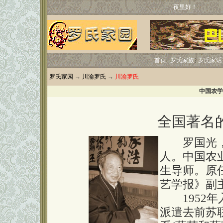
夜里好！
首页
罗氏家族
罗氏家话
罗氏家园
→
川渝罗氏
→
川渝罗氏
中国农学
全国著名
罗国光，男
人。中国农
生导师。原
艺学报》副
1952年入
派遣去前苏