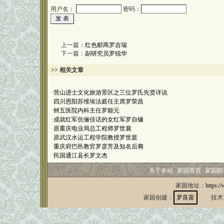
用户名：
密码：
上一篇：
红色邮商罗吉瑞
下一篇：
副研究员罗锐华
>> 相关文章
·
营山进士文化旅游景区之三位罗氏先贤详说
·
四川恩阳苏维埃法庭任主席罗荣昌
·
卌五医院内科主任罗能元
·
成就红军伉俪佳话的女红军罗自镛
·
原重庆电业局总工程师罗世襄
·
原武汉水运工程学院教授罗世棻
·
重庆府巴邑教官罗彦芳及知名后裔
·
民国通江县长罗文杰
关于本站
家园首页
家园邮
家园地址：
https:/
家园创建：
罗良富
技术支