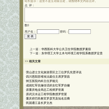
站长提示：这里不是互动留言处，请围绕本文内容点评。
点 评：
数
0
用户名：
密码：
上一篇：
华西医科大学公共卫生学院教授罗素琼
下一篇：
东华理工大学土木与环境工程学院系教授罗定贵
>> 相关文章
·
营山进士文化旅游景区之三位罗氏先贤详说
·
四川恩阳苏维埃法庭任主席罗荣昌
·
卌五医院内科主任罗能元
·
成就红军伉俪佳话的女红军罗自镛
·
原重庆电业局总工程师罗世襄
·
原武汉水运工程学院教授罗世棻
·
重庆府巴邑教官罗彦芳及知名后裔
·
民国通江县长罗文杰