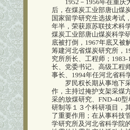
1952－1956年在重
后，在煤炭工业部唐山煤炭
国家留学研究生选拔考试
年半，荣获原苏联技术科学
煤炭工业部唐山煤炭科学研
底被打倒，1967年底又被
筹建河北省煤炭研究所，19
究所所长、工程师；1983
长、党委书记、高级工程师
事长、1994年任河北省
罗民权长期从事地下采
作，主持过掩护支架采煤
采的放煤研究、FND-40
研制等１３个科研项目，
了重要作用；在从事科技管
学研究所及河北省科学院的