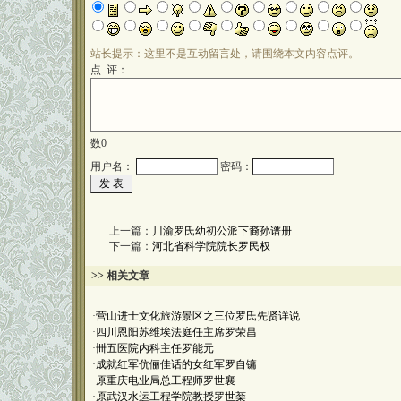
站长提示：这里不是互动留言处，请围绕本文内容点评。
点 评：
数
0
用户名：
密码：
上一篇：
川渝罗氏幼初公派下裔孙谱册
下一篇：
河北省科学院院长罗民权
>> 相关文章
·
营山进士文化旅游景区之三位罗氏先贤详说
·
四川恩阳苏维埃法庭任主席罗荣昌
·
卌五医院内科主任罗能元
·
成就红军伉俪佳话的女红军罗自镛
·
原重庆电业局总工程师罗世襄
·
原武汉水运工程学院教授罗世棻