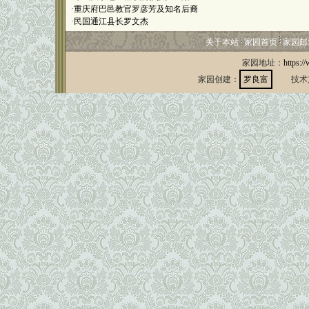
·
重庆府巴邑教官罗彦芳及知名后裔
·
民国通江县长罗文杰
关于本站
家园首页
家园邮
家园地址：
https:/
家园创建：
罗良富
技术支