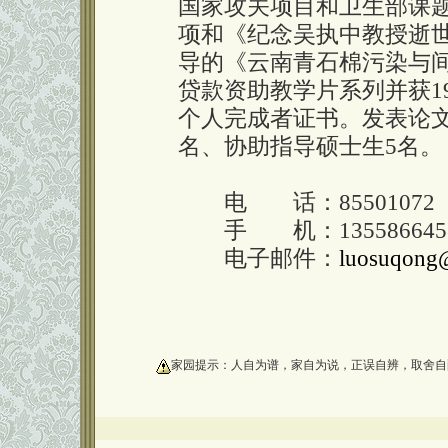
国家攻关项目和卫生部课题
项和《纪念吴执中教授逝
导的《云南青石棉污染与
贷款资助教学片系列并获1
个人完成者证书。发表论文
名、协助指导硕士生5名。
电 话：85501072
手 机：135586645
电子邮件：
luosuqong
oooooooooo
家园提示：人自为谱，家自为说，正误自辨，取舍自