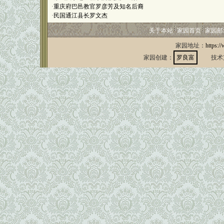
·
重庆府巴邑教官罗彦芳及知名后裔
·
民国通江县长罗文杰
关于本站
家园首页
家园邮
家园地址：
https:/
家园创建：
罗良富
技术支