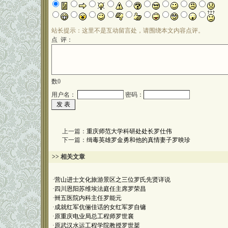
站长提示：这里不是互动留言处，请围绕本文内容点评。
点 评：
数
0
用户名：
密码：
上一篇：
重庆师范大学科研处处长罗仕伟
下一篇：
缉毒英雄罗金勇和他的真情妻子罗映珍
>> 相关文章
·
营山进士文化旅游景区之三位罗氏先贤详说
·
四川恩阳苏维埃法庭任主席罗荣昌
·
卌五医院内科主任罗能元
·
成就红军伉俪佳话的女红军罗自镛
·
原重庆电业局总工程师罗世襄
·
原武汉水运工程学院教授罗世棻