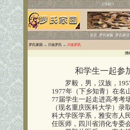
上午好！
首页
罗氏家族
罗氏家话
罗氏家园
→
川渝罗氏
→
川渝罗氏
消
和学生一起参
罗毅，男，汉族，195
1977年（下乡知青）在
77届学生一起走进高考考
（现名重庆医科大学）录取
科大学医学系，雅安市人
任医师，四川省消化专委