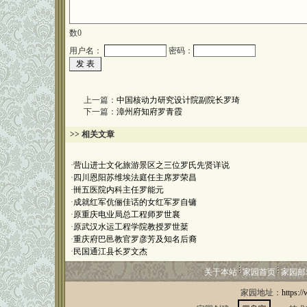
数
0
用户名：
密码：
上一篇：
中国核动力研究设计院副院长罗琦
下一篇：
漳州府知府罗青霞
>> 相关文章
·
营山进士文化旅游景区之三位罗氏先贤详说
·
四川恩阳苏维埃法庭任主席罗荣昌
·
卌五医院内科主任罗能元
·
成就红军伉俪佳话的女红军罗自镛
·
原重庆电业局总工程师罗世襄
·
原武汉水运工程学院教授罗世棻
·
重庆府巴邑教官罗彦芳及知名后裔
·
民国通江县长罗文杰
关于本站
家园首页
家园邮
家园地址：
https:/