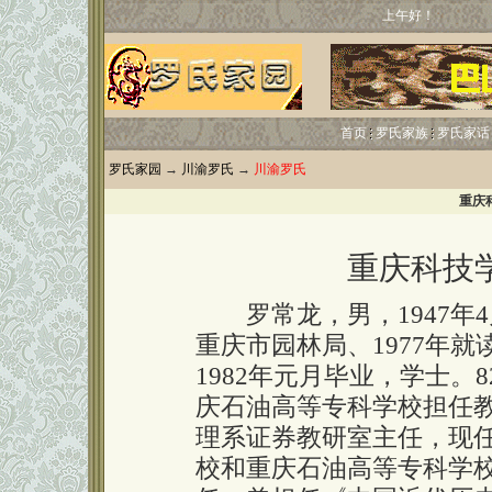
上午好！
首页
罗氏家族
罗氏家话
罗氏家园
→
川渝罗氏
→
川渝罗氏
重庆
重庆科技
罗常龙，男，1947年4
重庆市园林局、1977年
1982年元月毕业，学士。
庆石油高等专科学校担任
理系证券教研室主任，现
校和重庆石油高等专科学