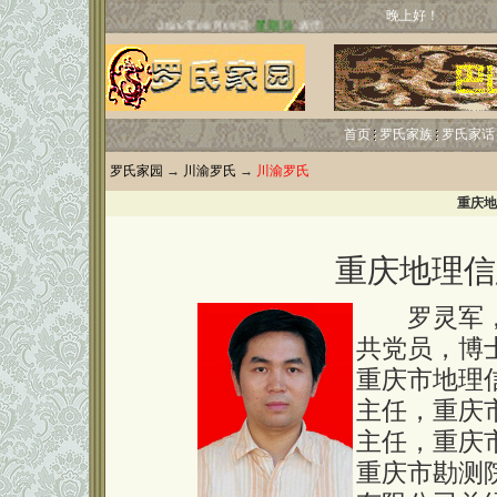
晚上好！
首页
罗氏家族
罗氏家话
罗氏家园
→
川渝罗氏
→
川渝罗氏
重庆地
重庆地理信
罗灵军，男
共党员，博
重庆市地理
主任，重庆
主任，重庆
重庆市勘测