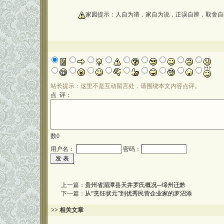
oooooooooo
家园提示：人自为谱，家自为说，正误自辨，取舍自
站长提示：这里不是互动留言处，请围绕本文内容点评。
点 评：
数
0
用户名：
密码：
上一篇：
贵州省湄潭县天井罗氏概况─绵州迁黔
下一篇：
从“烹饪状元”到优秀民营企业家的罗沼添
>> 相关文章