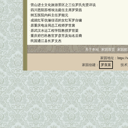
·
营山进士文化旅游景区之三位罗氏先贤详说
·
四川恩阳苏维埃法庭任主席罗荣昌
·
卌五医院内科主任罗能元
·
成就红军伉俪佳话的女红军罗自镛
·
原重庆电业局总工程师罗世襄
·
原武汉水运工程学院教授罗世棻
·
重庆府巴邑教官罗彦芳及知名后裔
·
民国通江县长罗文杰
关于本站
家园首页
家园邮
家园地址：
https:/
家园创建：
罗良富
技术支