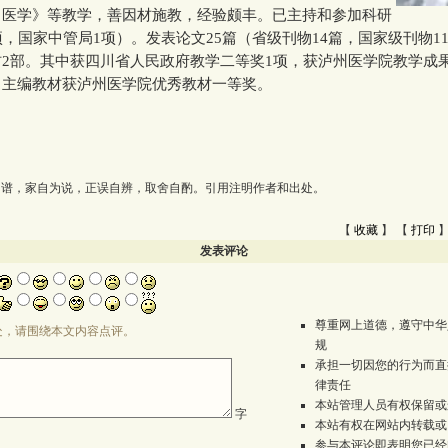
中医学》等教学，善因材施教，经验颇丰。已主持和参加科研
项，国家中管局1项）。发表论文25篇（省级刊物14篇，国家级刊物1
2部。其中获四川省人民政府教学二等奖1项，获泸州医学院教学成
，主编教材获泸州医学院优秀教材一等奖。
为谱，家自为说，正误自辨，取舍自酌。引用注明作者和出处。
【
收藏
】 【
打印
】
发表评论
尊重网上道德，遵守中华
处，请围绕本文内容点评。
规
承担一切因您的行为而直
律责任
本站管理人员有权保留或
字
本站有权在网站内转载或
参与本评论即表明您已经