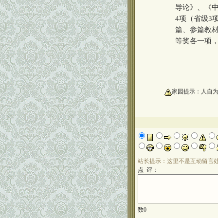
导论》、《
4项（省级3
篇、参篇教材
等奖各一项
oooooooooo
家园提示：人自
站长提示：这里不是互动留言
点 评：
数
0