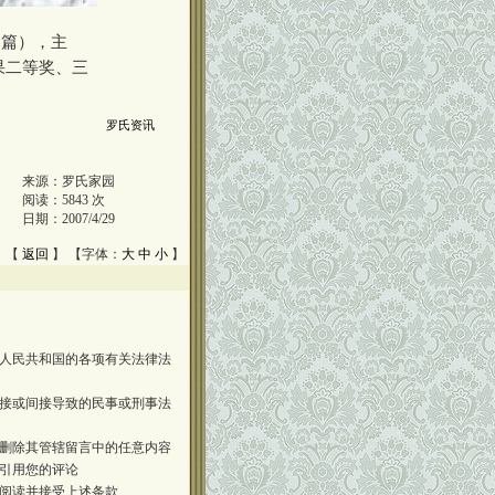
1篇），主
果二等奖、三
罗氏资讯
来源：
罗氏家园
阅读：
5843
次
日期：
2007/4/29
 【
返回
】 【字体：
大
中
小
】
人民共和国的各项有关法律法
接或间接导致的民事或刑事法
删除其管辖留言中的任意内容
引用您的评论
阅读并接受上述条款