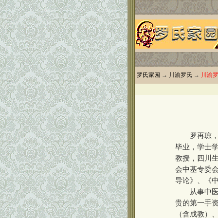
罗氏家园
→
川渝罗氏
→
川渝
罗再琼，女，
毕业，学士学
教授，四川
会中基专委
导论》、《
从事中医临
贵的第一手
（含成教）