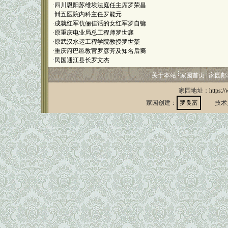
·
四川恩阳苏维埃法庭任主席罗荣昌
·
卌五医院内科主任罗能元
·
成就红军伉俪佳话的女红军罗自镛
·
原重庆电业局总工程师罗世襄
·
原武汉水运工程学院教授罗世棻
·
重庆府巴邑教官罗彦芳及知名后裔
·
民国通江县长罗文杰
关于本站
家园首页
家园邮
家园地址：
https:/
家园创建：
罗良富
技术支