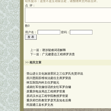
站长提示：这里不是互动留言处，请围绕本文内容点评。
点 评：
数
0
用户名：
密码：
上一篇：
谱涉疑难词语解释
下一篇：
广元建委总工程师罗洪贵
>> 相关文章
·
营山进士文化旅游景区之三位罗氏先贤详说
·
四川恩阳苏维埃法庭任主席罗荣昌
·
卌五医院内科主任罗能元
·
成就红军伉俪佳话的女红军罗自镛
·
原重庆电业局总工程师罗世襄
·
原武汉水运工程学院教授罗世棻
·
重庆府巴邑教官罗彦芳及知名后裔
·
民国通江县长罗文杰