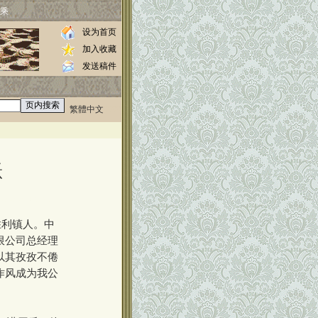
乘
设为首页
加入收藏
发送稿件
繁體中文
0000
跃
//www.luos.org
胜利镇人。中
限公司总经理
以其孜孜不倦
作风成为我公