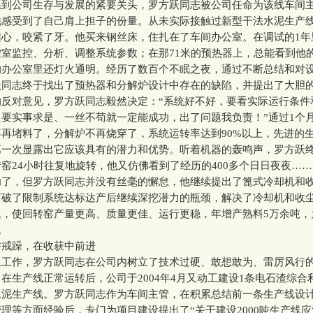
公司生存与发展的紧要关头，罗方跃同志被公司任命为该线车间
地感受到了自己肩上担子的份量。从未实际接触过新型干法水泥生产
信心，咬紧了牙。他买来钢丝床，住扎在了车间办公室。在调试的1年
室监控、分析、调整系统参数；在那71米的预热器上，总能看到他
的办公室里还灯火通明。经历了数百个不眠之夜，通过不断总结和对
跃同志终于找出了预热器和分解炉设计中存在的缺陷，并提出了大胆
的反对意见，罗方跃同志毅然决定：“系统好不好，要看实际运行条件
要实事求是、一丝不苟就一定能成功，出了问题我负责！”通过1个
再堵料了，分解炉不再烧穿了，系统运转率达到90%以上，先进的
第一次显露出它应该具有的潜力和优势。听着机器的轰鸣声，罗方跃
窑24小时往复地旋转，他又仿佛看到了经历的400多个日日夜夜……
，但罗方跃同志并没有丝毫的懈怠，他继续提出了篦式冷却机和
打破了限制系统达标达产后继续深挖潜力的瓶颈，解决了冷却机和收
题，使回转窑产量更高、质量更佳、运行更稳，年增产熟料5万余吨，
。
躁，在收获中前进
作，罗方跃同志在公司内树立了技术过硬、敢想敢为、雷厉风行
在生产线正常运转后，公司于2004年4月又动工建设1条电石渣综合利
水泥生产线。罗方跃同志作为车间主管，在积累总结前一条生产线设
理等方面经验后，专门为项目建设提出了“关于建设2000吨生产线