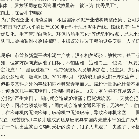
集体”，罗方跃同志也因管理成效显著，被评为“优秀员工”。
上，在奋斗中崛起
，为了实现企业可持续发展，根据国家水泥产业结构调整政策，公司
具有国内先进水平的日产1000吨新型干法水泥生产线。该线具有“生
量优质化、生产管理自动化、环保措施生态化”等优势和特点，是未来
方跃同志被抽调到技改指挥部，主抓该次技改工程的设备安装、人员
。
乐山市首条新型干法水泥生产线，没有相关经验，缺技术，缺工
而知。但罗方跃同志认准了目标，不怕困难，迎难而上，他说：“只要
一定能成！”。建设过程中，他带领技改人员加班加点，出主意、想办
的众多难点、疑点问题。2002年4月，该线竣工点火进行调试生产
，但很多意料之外的事故和困难频繁奔至而来。煤粉计量系统计量不
；预热器几乎每班堵料，清堵时间都在1—3天，有时好不容易清通
分解炉产生集料，1周内就会造成炉堵塞；窑尾燃烧器3—5天就会
炉烧穿；回转窑频繁结圈，1周内就会造成窑通风不畅，无法生产；窑
品，在冷却机内无法冷却，破碎机中无法破碎，导致冷却机堵塞……
怀希望、艰苦技改1年多才建成的这条应该具有国内先进水平的生产线
成了一个刚出生就面临随时夭折的孩子，很多人悲观了，失望了，怀
……