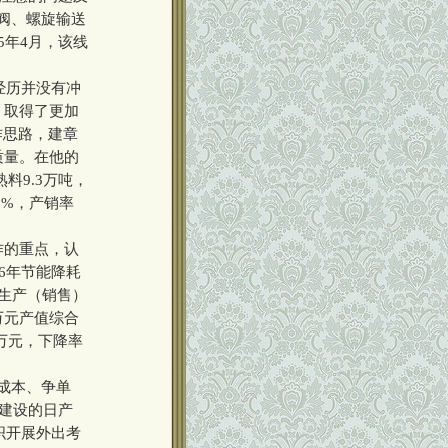
阀、螺旋输送
5年4月，该线
经历并没有冲
，取得了更加
作思路，建章
质量。在他的
料9.3万吨，
6%，产销率
作的重点，认
6年节能降耗
生产（销售）
；万元产值综合
／万元，下降率
成本、争单
在建设的日产
织开展外出考