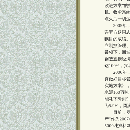
改进方案”
机、收尘系统
点火后一切
2005年
昏罗方跃同
瞩目的成绩。
立制抓管理
带领下，回转
创造直接经济
达100%，实
2006年，
真做好目标管
实施方案》
水泥160万吨
能耗下降到5.
为5.9%，
目前，罗方
产”作为20
5000吨熟