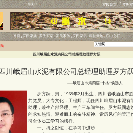
下午好！
家园首页
罗氏家
首页
罗氏家族
罗氏家话
罗氏家传
罗氏家书
科技天地
它山之石
罗氏
四川峨眉山水泥有限公司总经理助理罗方跃
四川峨眉山水泥有限公司总经理助理罗方
http:
──峨眉山市第四届“十杰”侯选人
罗方跃，男，1969年2月出生，四川省峨眉山市
共党员，大专文化，工程师，现任四川峨眉山水泥有
助理，兼生产部经理、生产三车间主任。罗方跃同志
的求知热情、迎难而上的奋斗精神、雷厉风行的管理
司全体员工学习的榜样。
一、持之以恒，在学习中进步