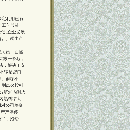
决定利用已有
产工艺节能
水泥企业发展
培训、试生产
程人员，面临
大家一条心，
法，解决了安
，本该是舒口
准、输煤不
，刚点火投料
把分解炉内耐火
内熟料结大
面对公司筹资
却产产停停、
疑了，抱怨