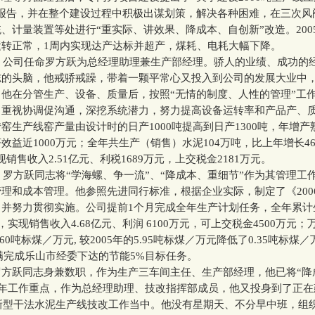
的报告，并在整个建设过程中积极出谋划策，解决各种困难，在三次风
、计量装置等处进行“重实际、讲效果、降成本、自创新”改造。200
运转正常，1周内实现达产达标并超产，煤耗、电耗大幅下降。
，公司任命罗方跃为总经理助理兼生产部经理。骄人的业绩、成功的
志的头脑，他戒骄戒躁，带着一颗平常心又投入到公司的发展大业中
他在分管生产、设备、质量后，按照“无情的制度、人性的管理”工
、重视协调促沟通，深挖系统潜力，努力提高设备运转率和产品产、
窑生产线窑产量由设计时的日产1000吨提高到日产1300吨，年增产熟
效益近1000万元；全年共生产（销售）水泥104万吨，比上年增长4
现销售收入2.51亿元、利税1689万元，上交税金2181万元。
罗方跃同志将“学海螺、争一流”、“降成本、重细节”作为其管理工
理和成本管理。他参照先进同行标准，根据企业实际，制定了《200
，并努力贯彻实施。公司提前1个月完成全年生产计划任务，全年累计
，实现销售收入4.68亿元、利润 6100万元，可上交税金4500万元
60吨标煤／万元, 较2005年的5.95吨标煤／万元降低了0.35吨标煤
圆满完成乐山市经委下达的节能5%目标任务。
跃同志身兼数职，作为生产三车间主任、生产部经理，他已将“降
07年工作重点，作为总经理助理、技改指挥部成员，他又投身到了正
料新型干法水泥生产线技改工作当中。他没有星期天、不分早中班，组