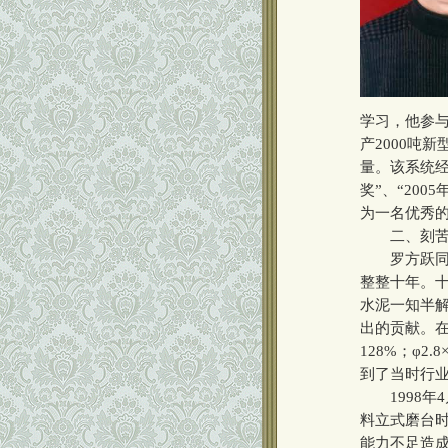
学习，他参与
产2000吨
量。该系统经
奖”、“20
为一名优秀
二、刻苦钻
罗方跃同志
整整十年。
水泥一知半
出的贡献。在他
128%；φ2
到了当时行
1998年4
料立式磨台时
能力不足造成