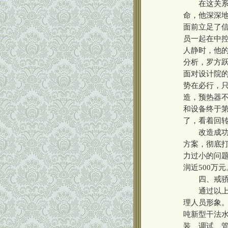
在这关系到
命，他深深
面前立足了
员一起在中控
人静时，他
分析，罗方
面对设计院
势在必行，只
造，预热器不
和设备终于
了，看着回转
改造成功了
方案，彻底
力过小的问
润近500万元
四、戒骄戒
通过以上工
理人员形象。
吨新型干法
装、调试、管