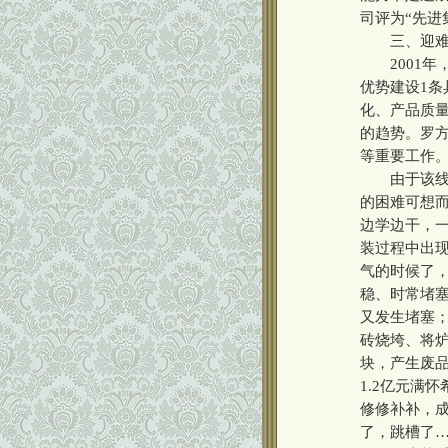
司评为“先进
三、迎难而
2001年
优势建设1条
化、产品质
的趋势。罗
等重要工作
由于该线属
的困难可想
边学边干，
装过程中出现
气的时候了
稳、时常堵塞
又发生堵塞；
砖烧垮、将
块，产生废
1.2亿元满
修修补补，
了，跳槽了