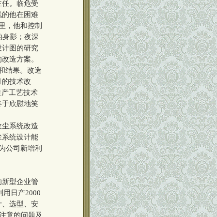
主任。临危受
线的他在困难
里，他和控制
的身影；夜深
设计图的研究
的改造方案。
和结果。改造
月的技术改
生产工艺技术
终于欣慰地笑
收尘系统改造
尘系统设计能
为公司新增利
的新型企业管
用日产2000
计、选型、安
应注意的问题及