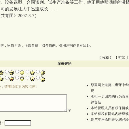
计、设备选型、合同谈判、试生产准备等工作，他正用他那满腔的激
公司的发展壮大中迅速成长……
团》2007-3-7）
为谱，家自为说，正误自辨，取舍自酌。引用注明作者和出处。
【
收藏
】 【
打印
】
发表评论
尊重网上道德，遵守中华
处，请围绕本文内容点评。
规
承担一切因您的行为而直
律责任
本站管理人员有权保留或
字
本站有权在网站内转载或
参与本评论即表明您已经
码：