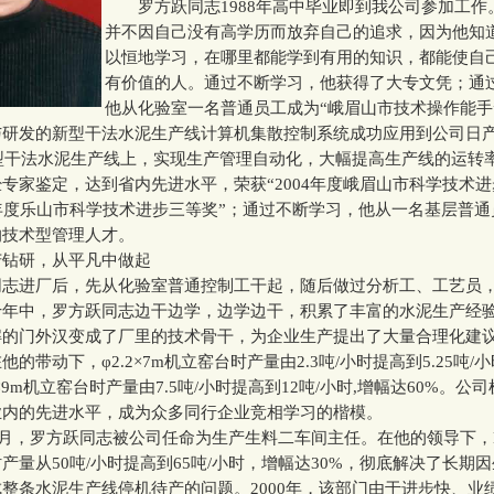
罗方跃同志1988年高中毕业即到我公司参加工作
并不因自己没有高学历而放弃自己的追求，因为他知
以恒地学习，在哪里都能学到有用的知识，都能使自
有价值的人。通过不断学习，他获得了大专文凭；通
他从化验室一名普通员工成为“峨眉山市技术操作能手
研发的新型干法水泥生产线计算机集散控制系统成功应用到公司日产1
新型干法水泥生产线上，实现生产管理自动化，大幅提高生产线的运转
专家鉴定，达到省内先进水平，荣获“2004年度峨眉山市科学技术
05年度乐山市科学技术进步三等奖”；通过不断学习，他从一名基层普
的技术型管理人才。
研，从平凡中做起
进厂后，先从化验室普通控制工干起，随后做过分析工、工艺员
十年中，罗方跃同志边干边学，边学边干，积累了丰富的水泥生产经
解的门外汉变成了厂里的技术骨干，为企业生产提出了大量合理化建
的带动下，φ2.2×7m机立窑台时产量由2.3吨/小时提高到5.25吨/
.8×9m机立窑台时产量由7.5吨/小时提高到12吨/小时,增幅达60%。
业内的先进水平，成为众多同行企业竞相学习的楷模。
月，罗方跃同志被公司任命为生产生料二车间主任。在他的领导下，HR
产量从50吨/小时提高到65吨/小时，增幅达30%，彻底解决了长期
整条水泥生产线停机待产的问题。2000年，该部门由于进步快、业