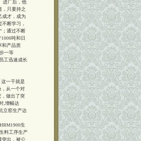
。进厂后，他
道，只要持之
己成才，成为
过不断学习，
”；通过不断
000吨和日
率和产品质
进步一等
通员工迅速成长
，这一干就是
验，从一个对
议，做出了突
小时,增幅达
公司机立窑生产达
M1900生
因生料工序生产
绩突出，被公