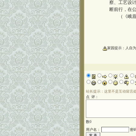
察、工艺设
断前行，在
（《峨眉共青
oooooooooo
家园提示：人自
站长提示：这里不是互动留言
点 评：
数
0
用户名：
密