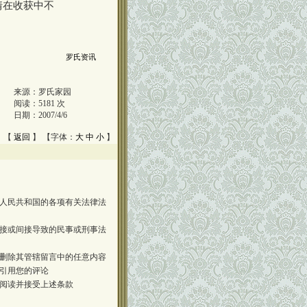
情在收获中不
罗氏资讯
来源：
罗氏家园
阅读：
5181
次
日期：
2007/4/6
 【
返回
】 【字体：
大
中
小
】
人民共和国的各项有关法律法
接或间接导致的民事或刑事法
删除其管辖留言中的任意内容
引用您的评论
阅读并接受上述条款