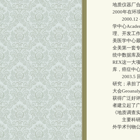
地质仪器厂合
2000年在
2000.12－20
学中心Acad
理、开发工作。
美医学中心最先
全美第一套
统中数据库及
REX这一大项目外
库，癌症中
2003.5
研究；承担了
大会Geoan
获得广泛好
者建立起了
《地质调查
主要科研成果：
外学术刊物公