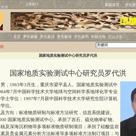
上午好！
家园首页
罗氏家
首页
罗氏家族
罗氏家话
罗氏家传
罗氏家书
科技天地
它山之石
罗氏
国家地质实验测试中心研究员罗代洪
国家地质实验测试中心研究员罗代洪
，1963年3月生，重庆市梁平县人。国家地质实验测试中
984年7月中国科学技术大学地球与空间科学系地球化学专业
学士学位；1997年7月获中国科学技术大学研究生院计算机
士学位。
方向：标准物质研制与标准方法研究，信息系统建设。
000 国家地质实验测试中心。承担了岩石、硫化物单矿物、
结核及深海沉积物等多项标准物质研制项目；承担了硅酸盐岩
元素及贵金属元素分析方法标准等多项标准方法制订项目；与