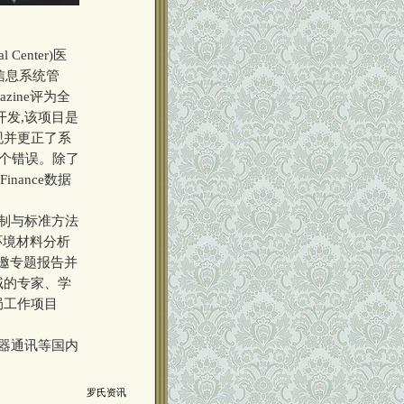
 Center)医
络信息系统管
zine评为全
次开发,该项目是
现并更正了系
一个错误。除了
Finance数据
研制与标准方法
及环境材料分析
特邀专题报告并
域的专家、学
局工作项目
试仪器通讯等国内
罗氏资讯