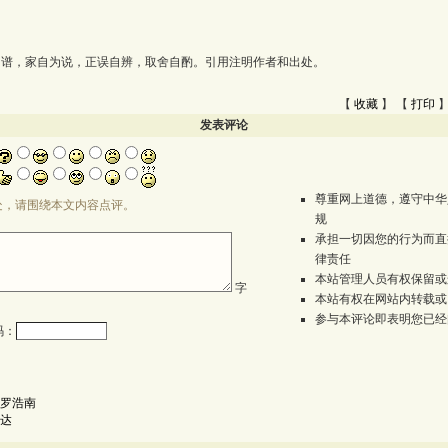
为谱，家自为说，正误自辨，取舍自酌。引用注明作者和出处。
【
收藏
】 【
打印
】
发表评论
尊重网上道德，遵守中华
处，请围绕本文内容点评。
规
承担一切因您的行为而直
律责任
本站管理人员有权保留或
字
本站有权在网站内转载或
参与本评论即表明您已经
码：
罗浩南
达