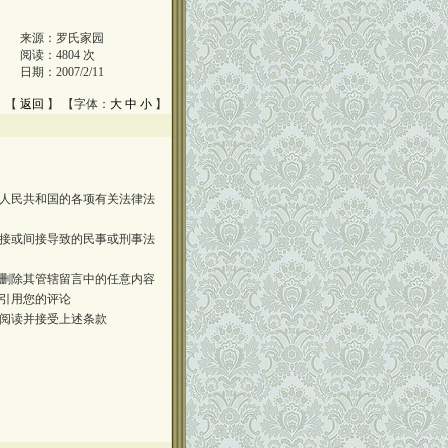
来源：
罗氏家园
阅读：
4804
次
日期：
2007/2/11
 【
返回
】 【字体：
大
中
小
】
人民共和国的各项有关法律法
接或间接导致的民事或刑事法
删除其管辖留言中的任意内容
引用您的评论
阅读并接受上述条款