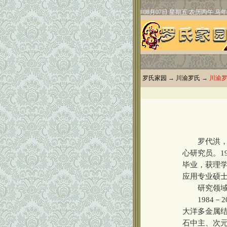
罗氏家园
→
川渝罗氏
→
川渝
罗代洪，男
心研究员。1
毕业，获理学
应用专业硕
研究领域及
1984－2
大洋多金属
石中主、次