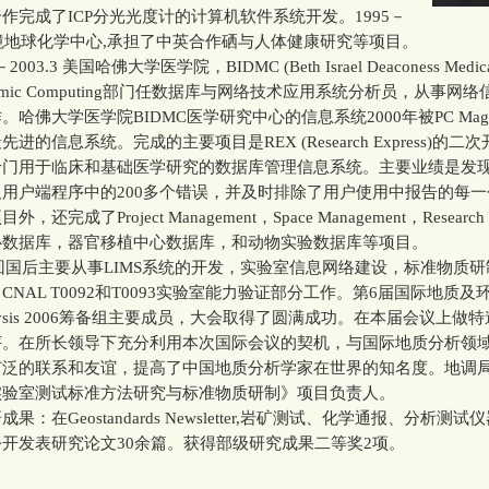
作完成了ICP分光光度计的计算机软件系统开发。1995－
环境地球化学中心,承担了中英合作硒与人体健康研究等项目。
03.3 美国哈佛大学医学院，BIDMC (Beth Israel Deaconess Medical
emic Computing部门任数据库与网络技术应用系统分析员，从事网
哈佛大学医学院BIDMC医学研究中心的信息系统2000年被PC Maga
进的信息系统。完成的主要项目是REX (Research Express)的二
专门用于临床和基础医学研究的数据库管理信息系统。主要业绩是发
用户端程序中的200多个错误，并及时排除了用户使用中报告的每
，还完成了Project Management，Space Management，Research 
心数据库，器官移植中心数据库，和动物实验数据库等项目。
 回国后主要从事LIMS系统的开发，实验室信息网络建设，标准物质
CNAL T0092和T0093实验室能力验证部分工作。第6届国际地质
alysis 2006筹备组主要成员，大会取得了圆满成功。在本届会议上做
评。在所长领导下充分利用本次国际会议的契机，与国际地质分析领
广泛的联系和友谊，提高了中国地质分析学家在世界的知名度。地调
实验室测试标准方法研究与标准物质研制》项目负责人。
在Geostandards Newsletter,岩矿测试、化学通报、分析测
开发表研究论文30余篇。获得部级研究成果二等奖2项。