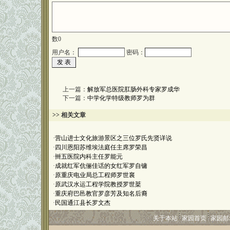
数
0
用户名：
密码：
上一篇：
解放军总医院肛肠外科专家罗成华
下一篇：
中学化学特级教师罗为群
>> 相关文章
·
营山进士文化旅游景区之三位罗氏先贤详说
·
四川恩阳苏维埃法庭任主席罗荣昌
·
卌五医院内科主任罗能元
·
成就红军伉俪佳话的女红军罗自镛
·
原重庆电业局总工程师罗世襄
·
原武汉水运工程学院教授罗世棻
·
重庆府巴邑教官罗彦芳及知名后裔
·
民国通江县长罗文杰
关于本站
家园首页
家园邮