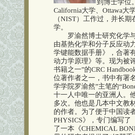
到博士学位
California大学、Ott
（NIST）工作过，并长
学。
罗渝然博士研究化学与
由基热化学和分子反应动
学键能数据手册》，合著
动力学原理》等。现为被
书籍之一”的CRC Handbook o
位著作者之一，书中有署
学学院罗渝然”主笔的“Bond Dis
十一人中唯一的亚洲人。他
多次。他也是几本中文教
的作者。为了便于中国读者查
PHYSICS》，专门编写
了一本《CHEMICAL BO