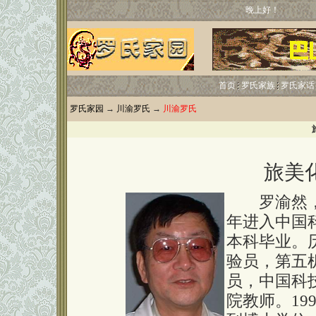
晚上好！
首页
罗氏家族
罗氏家话
罗氏家园
→
川渝罗氏
→
川渝罗氏
旅美
罗渝然，男
年进入中国科
本科毕业。
验员，第五
员，中国科
院教师。199