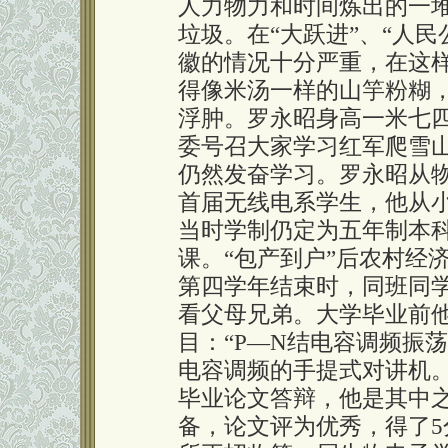
人力物力和时间炼出的一
垃圾。在“大跃进”、“人
徽的情况十分严重，在这
得像米汤一样的山竽粉糊
浮肿。罗永昭身高一米七
委号召大家学习红军爬雪
仍然发奋学习。罗永昭从
首届无线电系学生，他从
当时学制仍定为五年制本
课。“包产到户”后农村经
第四学年结束时，同班同
看父母兄弟。大学毕业前
目：“P—N结电容调频振
电容调频的手提式对讲机
毕业论文答辩，他是其中
备，论文评为优秀，得了