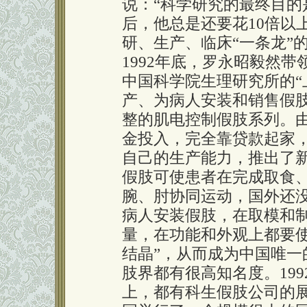
说：“科学研究的最终目的
后，他总是还要花10倍以
研、生产、临床“一条龙”
1992年底，罗永昭毅然
中国科学院生理研究所的“
产、为病人安装和销售假
整的肌电控制假肢系列。
金投入，完全靠贷款起家
自己的生产能力，推出了
假肢可使患者在完成取食
腕、肘协同运动，国外还
病人安装假肢，在取模和
量，在功能和外观上都要
结晶”，从而成为中国唯
肢界都有很高知名度。19
上，都有科生假肢公司的展