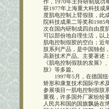
作，1970年主持研制成
获1977年上海重大科技成
度肌电控制上臂假肢，此成
院科技成果二等奖和1985
次在国内研制成四自由度
可以部份地自理生活，以
肌电控制假胶的空白；近
肢系列产品，是中国独创
高新技术产品。主要著述
《肌电控制假肢的发展》
肢》等多篇。
1997年5月，在德国纽
矫形和康复技术国际学术
参展项目一肌电控制假肢
重视，许多国外厂家纷纷
人民共和国的国旗飘扬在