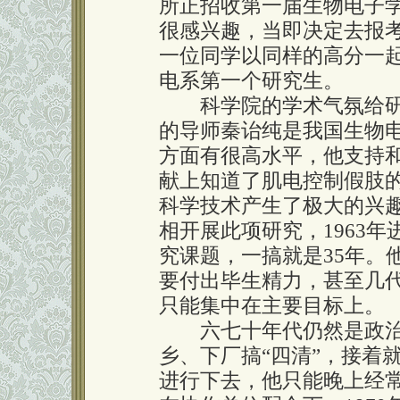
所正招收第一届生物电子
很感兴趣，当即决定去报
一位同学以同样的高分一起
电系第一个研究生。
科学院的学术气氛给研
的导师秦诒纯是我国生物
方面有很高水平，他支持
献上知道了肌电控制假肢
科学技术产生了极大的兴趣
相开展此项研究，1963
究课题，一搞就是35年。
要付出毕生精力，甚至几
只能集中在主要目标上。
六七十年代仍然是政治
乡、下厂搞“四清”，接着
进行下去，他只能晚上经