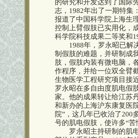
的研究和开发达到了国际先进水平
志，1982年出了一期特集
报道了中国科学院上海生
控制上臂假肢已实用化，成
科学院科技成果二等奖和1
1988年，罗永昭已解
制假肢的难题，并研制成
肢，假肢内装有微电脑，
作程序，并给一位双全臂
生物医学工程研究项目接
罗永昭在多自由度肌电假
家。他的成果转让给江苏
和新办的上海沪东康复医
院”，这几年已收治了20
号的肌电假肢，使许多“苦
罗永昭主持研制的肌电