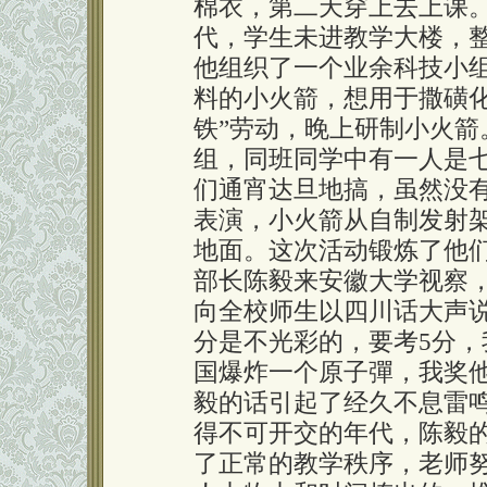
棉衣，第二天穿上去上课。1
代，学生未进教学大楼，
他组织了一个业余科技小
料的小火箭，想用于撒磺化
铁”劳动，晚上研制小火
组，同班同学中有一人是
们通宵达旦地搞，虽然没
表演，小火箭从自制发射
地面。这次活动锻炼了他们
部长陈毅来安徽大学视察
向全校师生以四川话大声说
分是不光彩的，要考5分，
国爆炸一个原子彈，我奖
毅的话引起了经久不息雷鸣
得不可开交的年代，陈毅
了正常的教学秩序，老师