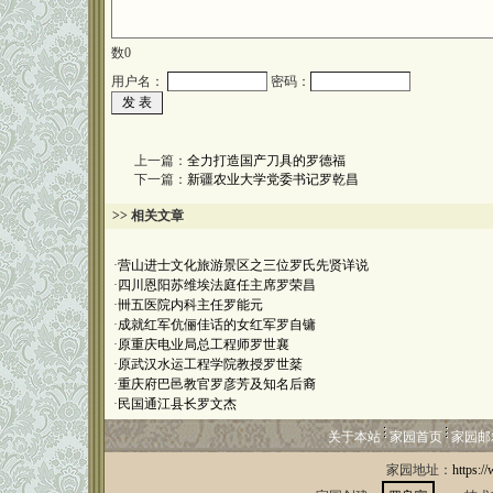
数
0
用户名：
密码：
上一篇：
全力打造国产刀具的罗德福
下一篇：
新疆农业大学党委书记罗乾昌
>> 相关文章
·
营山进士文化旅游景区之三位罗氏先贤详说
·
四川恩阳苏维埃法庭任主席罗荣昌
·
卌五医院内科主任罗能元
·
成就红军伉俪佳话的女红军罗自镛
·
原重庆电业局总工程师罗世襄
·
原武汉水运工程学院教授罗世棻
·
重庆府巴邑教官罗彦芳及知名后裔
·
民国通江县长罗文杰
关于本站
家园首页
家园邮
家园地址：
https:/