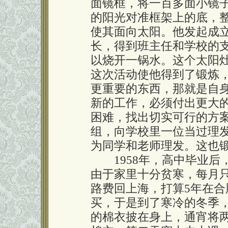
面镜框，将一百多面小镜
的阳光对准框架上的底，
使其面向太阳。他发起成
长，得到班主任和学校的
以烧开一锅水。这个太阳
这次活动使他得到了锻炼
更重要的东西，那就是自
新的工作，必须付出更大
困难，找出切实可行的方
组，向学校里一位当过理
为同学和老师理发。这也
1958年，高中毕业后
由于家里十分贫寒，每月只
路费回上海，打算5年在
买，于是到了寒冷的冬季
的棉衣披在身上，通宵将