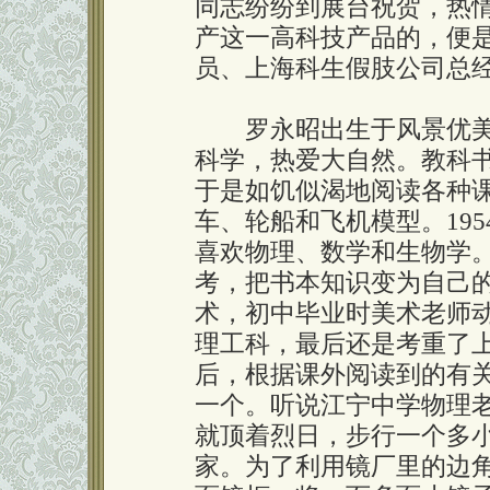
同志纷纷到展台祝贺，热
产这一高科技产品的，便
员、上海科生假肢公司总
罗永昭出生于风景优美
科学，热爱大自然。教科
于是如饥似渴地阅读各种
车、轮船和飞机模型。19
喜欢物理、数学和生物学
考，把书本知识变为自己
术，初中毕业时美术老师
理工科，最后还是考重了
后，根据课外阅读到的有
一个。听说江宁中学物理
就顶着烈日，步行一个多
家。为了利用镜厂里的边