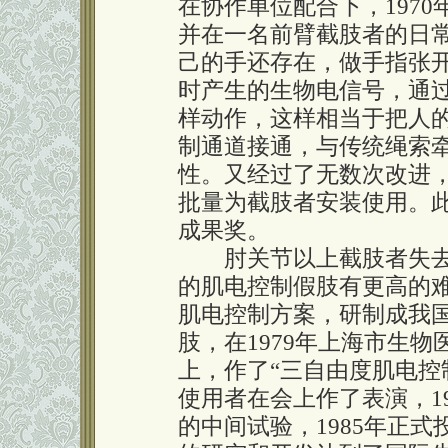
在协作单位配合下，197
并在一名前臂截肢者的日
己的手还存在，做手指张
时产生的生物电信号，通
样动作，这样相当于把人
制通道接通，与传统绳索
性。又经过了无数次改进
批量为截肢者安装使用。此
成果奖。
肘关节以上截肢者失去
的肌电控制假肢有更高的
肌电控制方案，研制成我
肢，在1979年上海市生
上，作了“三自由度肌电控
使用者在会上作了表演，1
的中间试验，1985年正