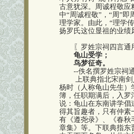
古意犹深。周诚程敬应
中“周诚程敬”，“周”
理学家。由此，“理学
扬罗氏这位显祖的业绩
〖罗姓宗祠四言通
龟山受学；
鸟梦征奇。
--佚名撰罗姓宗祠
上联典指北宋南剑人
杨时（人称龟山先生）
簿，任职期满后，入罗
说：龟山在东南讲学倡
得其旨趣者，只有仲素
有《遵尧录》、《春秋
章集》等。下联典指东