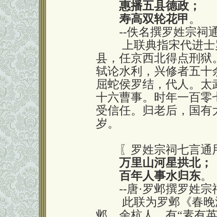
惠播五县德政；
寿高双轮花甲
。
--佚名撰罗姓宗祠
上联典指宋代进士罗
县，任京西北得点刑狱
轼论水利，兴修者五十
屈蛇侯罗结，代人。太
十六曹事。时年一百零
受信任。归老后，国有
岁。
〖罗姓宗祠七言通
万里山河星拱北；
百年人事水归东
。
--唐·罗邺撰罗姓宗
此联为罗邺《春晚渡
邺，余杭人。有“素有英