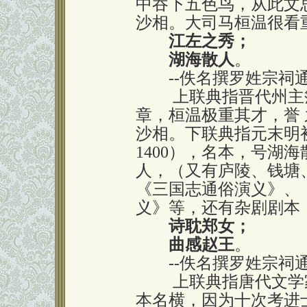
中吞下五色鸟，从此文
沙相。大司马桓温很看
江左之秀；
湖海散人
。
--佚名撰罗姓宗祠
上联典指晋代州主簿
章，桓温极重其才，誉 
沙相。下联典指元末明初
1400），名本，号湖
人，（又有庐陵、钱塘
《三国志通俗演义》、
义》等，还有杂剧剧本
诗耽郑女；
曲感赵王
。
--佚名撰罗姓宗祠
上联典指唐代文学家
本名横，因为十次考进