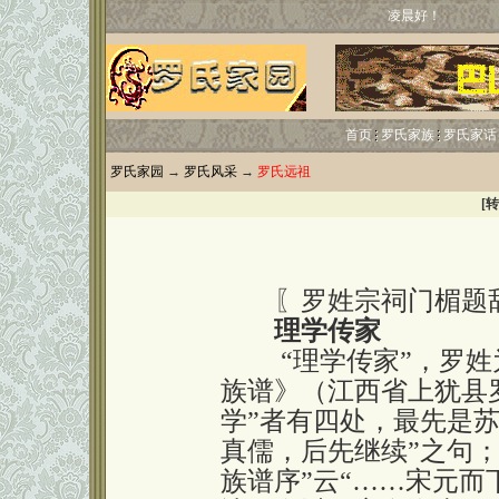
凌晨好！
首页
罗氏家族
罗氏家话
罗氏家园
→
罗氏风采
→
罗氏远祖
[
〖罗姓宗祠门楣题
理学传家
“理学传家”，罗姓
族谱》（江西省上犹县罗
学”者有四处，最先是
真儒，后先继续”之句
族谱序”云“……宋元