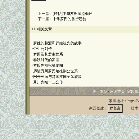
上一篇：
[转帖]中华罗氏源流概述
下一篇：
中华罗氏的番衍迁徙
>> 相关文章
·
罗姓的起源和罗姓祖先的故事
·
企生公列传
·
罗国及其君主世系
·
春秋时代的罗国
·
罗氏先祖祝融传闻
·
庐陵秀川罗氏始祖崱公世系
·
网开三面与楚国罗国至亲族源
·
秀川先祖十二公传
关于本站
家园首页
家园邮
家园地址：
https:/
家园创建：
罗良富
技术支