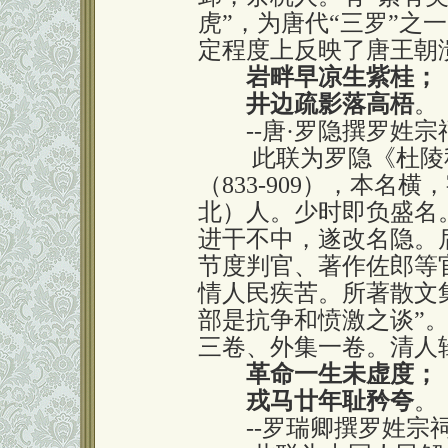
虎”，为唐代“三罗”之
定程度上反映了唐王朝
岩畔早凉生紫桂；
井边疏影落高梧
。
--唐·罗隐撰罗姓宗
此联为罗隐《杜陵秋
（833-909），本
北）人。少时即负盛名
进干不中，遂改名隐。
节度判官、著作佐郎等
情人民疾苦。所著散文
部是抗争和愤激之谈”
三卷、外集一卷。清人
革命一生未虚度；
戎马廿年耻矜夸
。
--罗瑞卿撰罗姓宗