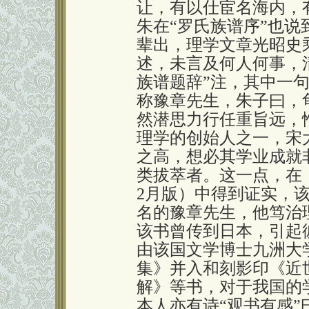
让，有以仕宦名海内，
朱在“罗氏族谱序”也
辈出，理学文章光昭史
述，未言及何人何事，
族谱题辞”注，其中一句
称豫章先生，朱子曰，
然潜思力行任重旨远，
理学的创始人之一，宋
之高，想必其学业成就
类拔萃者。这一点，在《
2月版）中得到证实，
名的豫章先生，他笃治
该书曾传到日本，引起
由该国文学博士九洲大
集》并入和刻影印《近
解》等书，对于我国的
本人亦有诗“观书有感”