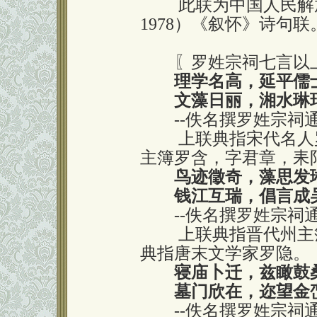
此联为中国人民解放军
1978）《叙怀》诗句联
〖罗姓宗祠七言以上
理学名高，延平儒
文藻日丽，湘水琳
--佚名撰罗姓宗祠
上联典指宋代名人罗
主簿罗含，字君章，耒
鸟迹徵奇，藻思发
钱江互瑞，倡言成吴
--佚名撰罗姓宗祠
上联典指晋代州主簿
典指唐末文学家罗隐。
寝庙卜迁，兹瞰鼓
墓门欣在，迩望金峦
--佚名撰罗姓宗祠