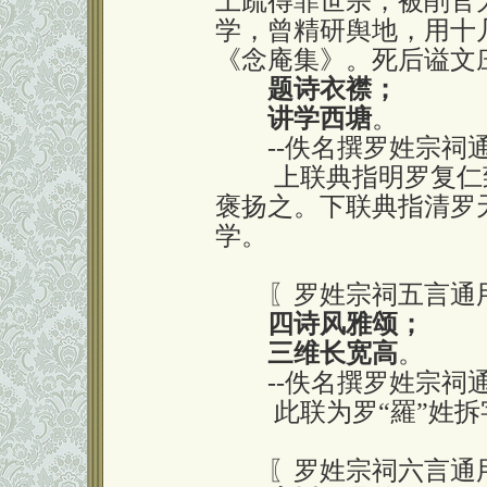
上疏得罪世宗，被削官
学，曾精研舆地，用十
《念庵集》。死后谥文
题诗衣襟；
讲学西塘
。
--佚名撰罗姓宗祠
上联典指明罗复仁致
褒扬之。下联典指清罗
学。
〖罗姓宗祠五言通
四诗风雅颂；
三维长宽高
。
--佚名撰罗姓宗祠
此联为罗“羅”姓拆
〖罗姓宗祠六言通