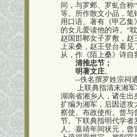
间，与罗邺、罗虬合称
等。所作散文小品，笔
用口语。著有《甲乙集
的女儿爱读他的诗。“
赵国邯郸女子罗敷，赵
上采桑，赵王登台看见
从，作《陌上桑》诗自
清推忠节；
明著文庄
。
--佚名撰罗姓宗祠
上联典指清末湘军将
湖南省湘乡人，诸生出
扩编为湘军，后因进攻
察使、布政使衔。曾与
节。下联典指明代学者
人。嘉靖年间状元，曾