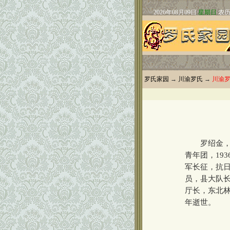
罗氏家园
→
川渝罗氏
→
川渝
罗绍金，19
青年团，19
军长征，抗
员，县大队
厅长，东北林
年逝世。