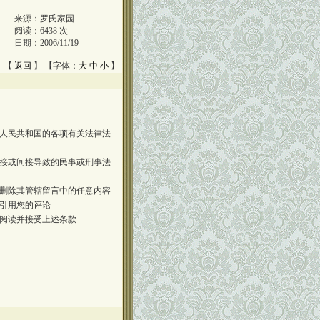
来源：
罗氏家园
阅读：
6438
次
日期：
2006/11/19
 【
返回
】 【字体：
大
中
小
】
人民共和国的各项有关法律法
接或间接导致的民事或刑事法
删除其管辖留言中的任意内容
引用您的评论
阅读并接受上述条款