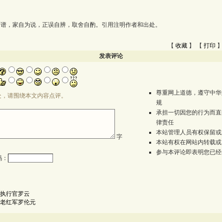
为谱，家自为说，正误自辨，取舍自酌。引用注明作者和出处。
【
收藏
】 【
打印
】
发表评论
尊重网上道德，遵守中华
处，请围绕本文内容点评。
规
承担一切因您的行为而直
律责任
本站管理人员有权保留或
字
本站有权在网站内转载或
参与本评论即表明您已经
码：
执行官罗云
的老红军罗伦元