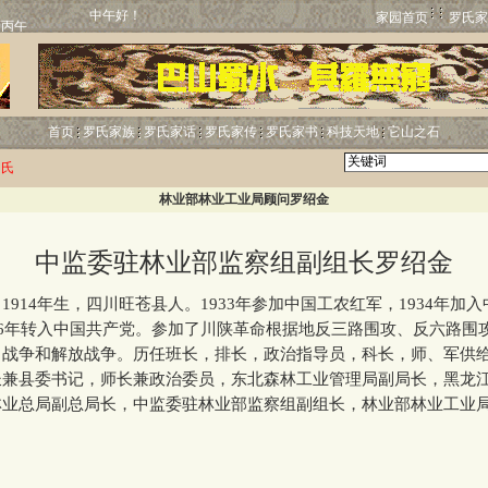
中午好！
家园首页
罗氏家
首页
罗氏家族
罗氏家话
罗氏家传
罗氏家书
科技天地
它山之石
罗氏
林业部林业工业局顾问罗绍金
中监委驻林业部监察组副组长罗绍金
14年生，四川旺苍县人。1933年参加中国工农红军，1934年加
36年转入中国共产党。参加了川陕革命根据地反三路围攻、反六路围
日战争和解放战争。历任班长，排长，政治指导员，科长，师、军供
长兼县委书记，师长兼政治委员，东北森林工业管理局副局长，黑龙
业总局副总局长，中监委驻林业部监察组副组长，林业部林业工业局顾