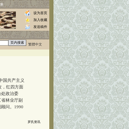
乘
设为首页
加入收藏
发送稿件
繁體中文
0000
入中国共产主义
攻，红四方面
给处政治委
江省林业厅副
问。1990
罗氏资讯