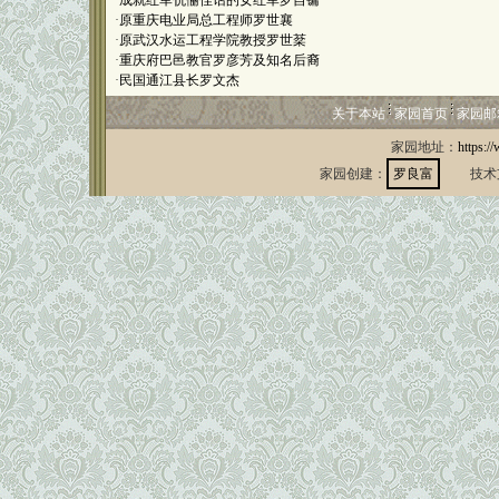
·
成就红军伉俪佳话的女红军罗自镛
·
原重庆电业局总工程师罗世襄
·
原武汉水运工程学院教授罗世棻
·
重庆府巴邑教官罗彦芳及知名后裔
·
民国通江县长罗文杰
关于本站
家园首页
家园邮
家园地址：
https:/
家园创建：
罗良富
技术支