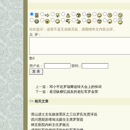
站长提示：这里不是互动留言处，请围绕本文内容点评。
点 评：
数
0
用户名：
密码：
上一篇：
邓小平在罗瑞卿追悼大会上的悼词
下一篇：
老泪纵横忆战友的老红军罗金荣
>> 相关文章
·
营山进士文化旅游景区之三位罗氏先贤详说
·
四川恩阳苏维埃法庭任主席罗荣昌
·
卌五医院内科主任罗能元