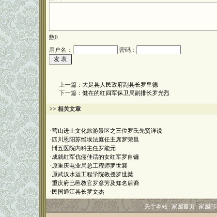
数
0
用户名：
密码：
上一篇：
大足县人民政府副县长罗皇德
下一篇：
健在的红四军保卫局副排长罗光烈
>> 相关文章
·
营山进士文化旅游景区之三位罗氏先贤详说
·
四川恩阳苏维埃法庭任主席罗荣昌
·
卌五医院内科主任罗能元
·
成就红军伉俪佳话的女红军罗自镛
·
原重庆电业局总工程师罗世襄
·
原武汉水运工程学院教授罗世棻
·
重庆府巴邑教官罗彦芳及知名后裔
·
民国通江县长罗文杰
关于本站
家园首页
家园邮