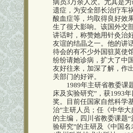
病员3万余人次。尤其是
遗症，为安全部长治疗车
酸血症等，均取得良好效
生了很大影响。该国外交部
讲话时，称赞她用针灸治
友谊的结晶之一。他的讲
待会的有不少外国驻莫使
纷纷请她诊病，扩大了中
友好往来，加深了解，作
关部门的好评。
1989年主研省教委课
床及实验研究”，获199
奖。目前任国家自然科学基
治”主研人员；任《中华大
的主编，四川省教委课题
验研究”的主研及《中国