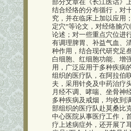
部分文章在《长江医话》
结合经络的分布循行，对
究，并在临床上加以应用；
定穴”等论文，对经络腧
论述；对一些重点穴位进
有调理脾胃、补益气血、
种作用，结合现代研究足
白细胞、红细胞功能、增
用，广泛应用于多种疾病的治
组织的医疗队，在阿拉伯
夫，采用针灸及中药治疗
月经不调、哮喘、坐骨神
多种疾病及戒烟，均收到满意
部组织的医疗队赴莫桑比
中心医院从事医疗工作，
疗上述病症外，还开展了