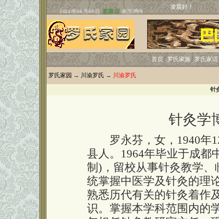
凌晨好！
首页
罗氏家族
罗氏家话
罗氏家园
→
川渝罗氏
→
川渝罗氏
针
针灸学
罗永芬，女，1940年1
县人。1964年毕业于成都
制)，留校从事针灸教学、
统掌握中医学及针灸的理
熟悉历代有关的针灸着作
识。掌握本学科范围内的学术动