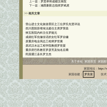
上一篇：
罗思举和成都文殊院
下一篇：
湘西剿匪总指挥罗斌虎
>> 相关文章
·
营山进士文化旅游景区之三位罗氏先贤详说
·
四川恩阳苏维埃法庭任主席罗荣昌
·
卌五医院内科主任罗能元
·
成就红军伉俪佳话的女红军罗自镛
·
原重庆电业局总工程师罗世襄
·
原武汉水运工程学院教授罗世棻
·
重庆府巴邑教官罗彦芳及知名后裔
·
民国通江县长罗文杰
关于本站
家园首页
家园邮
家园地址：
https:/
家园创建：
罗良富
技术支