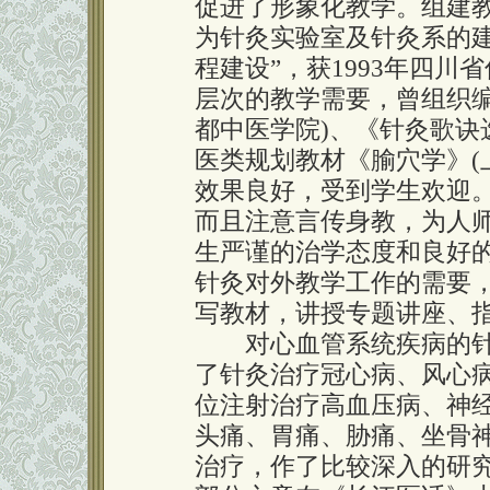
促进了形象化教学。组建
为针灸实验室及针灸系的
程建设”，获1993年四
层次的教学需要，曾组织编
都中医学院)、《针灸歌诀
医类规划教材《腧穴学》(上
效果良好，受到学生欢迎
而且注意言传身教，为人
生严谨的治学态度和良好
针灸对外教学工作的需要，
写教材，讲授专题讲座、
对心血管系统疾病的针
了针灸治疗冠心病、风心
位注射治疗高血压病、神
头痛、胃痛、胁痛、坐骨
治疗，作了比较深入的研