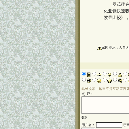
罗茂萍在求
化亚氮快速
效果比较》
oooooooooo
家园提示：人自
站长提示：这里不是互动留言
点 评：
数
0
用户名：
密