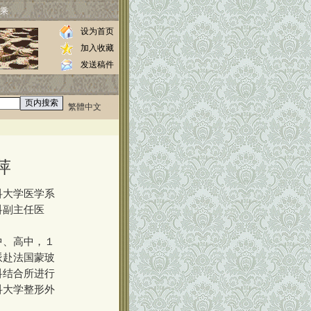
乘
设为首页
加入收藏
发送稿件
繁體中文
0000
萍
科大学医学系
科副主任医
中、高中，１
派赴法国蒙玻
科结合所进行
科大学整形外