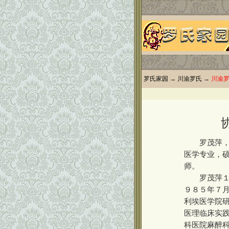
罗氏家园
→
川渝罗氏
→
川渝
罗茂萍，女
医学专业，
师。
罗茂萍１９
９８５年７
利埃医学院
医理临床实
科医院麻醉