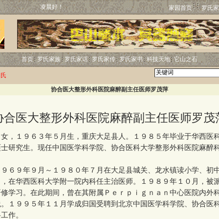
凌晨好！
家园首页
罗氏家
首页
罗氏家族
罗氏家话
罗氏家传
罗氏家书
科技天地
它山之石
罗氏
协合医大整形外科医院麻醉副主任医师罗茂萍
协合医大整形外科医院麻醉副主任医师罗茂
，１９６３年５月生，重庆大足县人。１９８５年毕业于华西医
硕士研究生。现任中国医学科学院、协合医科大学整形外科医院麻醉
６９年９月～１９８０年７月在大足县城关、龙水镇读小学、初
月，在华西医科大学附一院内科任主治医师。１９８９年１０月，被
研修学习。在此期间，曾在其附属Ｐｅｒｐｉｇｎａｎ中心医院内外
践。１９９５年１１月学成归国受聘到北京中国医学科学院、协合医
科工作。