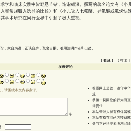
学和临床实践中皆勤恳苦钻，造诣颇深。撰写的著名论文有《小
吸入和常规吸入诱导的比较》和《小儿吸入七氟醚、异氟醚或氟烷快
，其学术研究在同行医界中引起了极大重视。
为谱，家自为说，正误自辨，取舍自酌。引用注明作者和出处。
【
收藏
】 【
打印
】
发表评论
尊重网上道德，遵守中华
处，请围绕本文内容点评。
规
承担一切因您的行为而直
律责任
本站管理人员有权保留或
字
本站有权在网站内转载或
参与本评论即表明您已经
码：