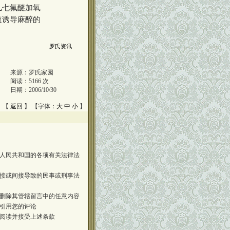
儿七氟醚加氧
速诱导麻醉的
罗氏资讯
来源：
罗氏家园
阅读：
5166
次
日期：
2006/10/30
 【
返回
】 【字体：
大
中
小
】
人民共和国的各项有关法律法
接或间接导致的民事或刑事法
删除其管辖留言中的任意内容
引用您的评论
阅读并接受上述条款