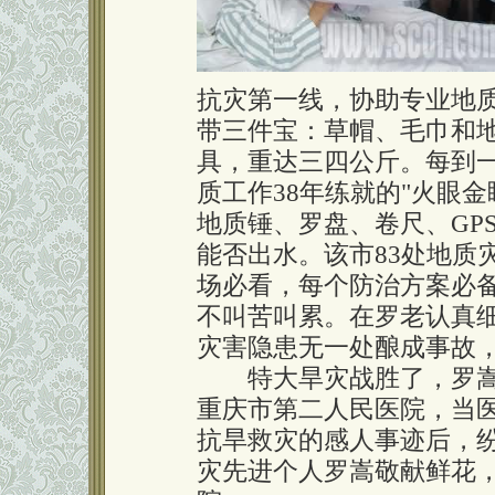
抗灾第一线，协助专业地
带三件宝：草帽、毛巾和
具，重达三四公斤。每到
质工作38年练就的"火眼
地质锤、罗盘、卷尺、GP
能否出水。该市83处地质
场必看，每个防治方案必
不叫苦叫累。在罗老认真
灾害隐患无一处酿成事故
特大旱灾战胜了，罗嵩却
重庆市第二人民医院，当医
抗旱救灾的感人事迹后，
灾先进个人罗嵩敬献鲜花