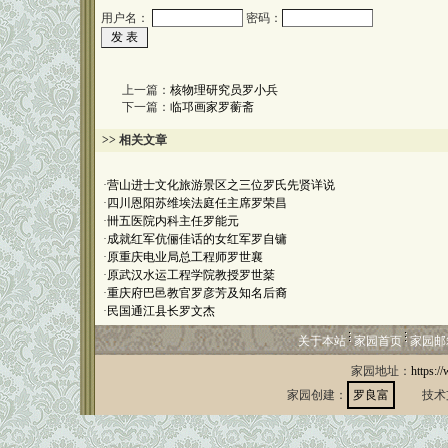
用户名：
密码：
上一篇：
核物理研究员罗小兵
下一篇：
临邛画家罗蘅斋
>> 相关文章
·
营山进士文化旅游景区之三位罗氏先贤详说
·
四川恩阳苏维埃法庭任主席罗荣昌
·
卌五医院内科主任罗能元
·
成就红军伉俪佳话的女红军罗自镛
·
原重庆电业局总工程师罗世襄
·
原武汉水运工程学院教授罗世棻
·
重庆府巴邑教官罗彦芳及知名后裔
·
民国通江县长罗文杰
关于本站
家园首页
家园邮
家园地址：
https:/
家园创建：
罗良富
技术支