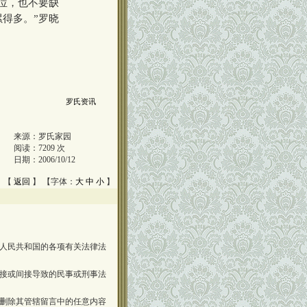
位，也不要缺
得多。”罗晓
罗氏资讯
来源：
罗氏家园
阅读：
7209
次
日期：
2006/10/12
 【
返回
】 【字体：
大
中
小
】
人民共和国的各项有关法律法
接或间接导致的民事或刑事法
删除其管辖留言中的任意内容