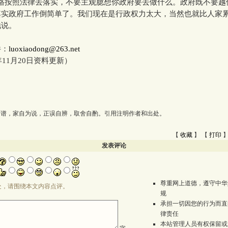
按照法律去落实，不要主观臆想你政府要去做什么。政府既不要越
其实政府工作倒简单了。我们现在是行政权力太大，当然也就比人家累
地说。
：
luoxiaodong@263.net
11月20日资料更新）
为谱，家自为说，正误自辨，取舍自酌。引用注明作者和出处。
【
收藏
】 【
打印
】
发表评论
尊重网上道德，遵守中华
处，请围绕本文内容点评。
规
承担一切因您的行为而直
律责任
本站管理人员有权保留或