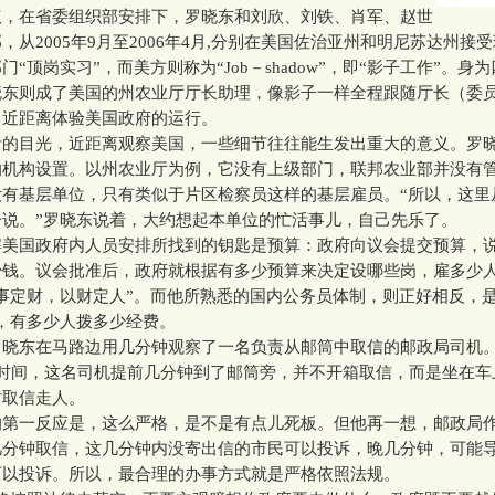
议，在省委组织部安排下，罗晓东和刘欣、刘铁、肖军、赵世
，从2005年9月至2006年4月,分别在美国佐治亚州和明尼苏达州接
门“顶岗实习”，而美方则称为“Job－shadow”，即“影子工作”。身
晓东则成了美国的州农业厅厅长助理，像影子一样全程跟随厅长（委
，近距离体验美国政府的运行。
目光，近距离观察美国，一些细节往往能生发出重大的意义。罗
的机构设置。以州农业厅为例，它没有上级部门，联邦农业部并没有
没有基层单位，只有类似于片区检察员这样的基层雇员。“所以，这里
一说。”罗晓东说着，大约想起本单位的忙活事儿，自己先乐了。
国政府内人员安排所找到的钥匙是预算：政府向议会提交预算，
少钱。议会批准后，政府就根据有多少预算来决定设哪些岗，雇多少
事定财，以财定人”。而他所熟悉的国内公务员体制，则正好相反，是
，有多少人拨多少经费。
东在马路边用几分钟观察了一名负责从邮筒中取信的邮政局司机
信时间，这名司机提前几分钟到了邮筒旁，并不开箱取信，而是坐在车
时取信走人。
一反应是，这么严格，是不是有点儿死板。但他再一想，邮政局
几分钟取信，这几分钟内没寄出信的市民可以投诉，晚几分钟，可能
可以投诉。所以，最合理的办事方式就是严格依照法规。