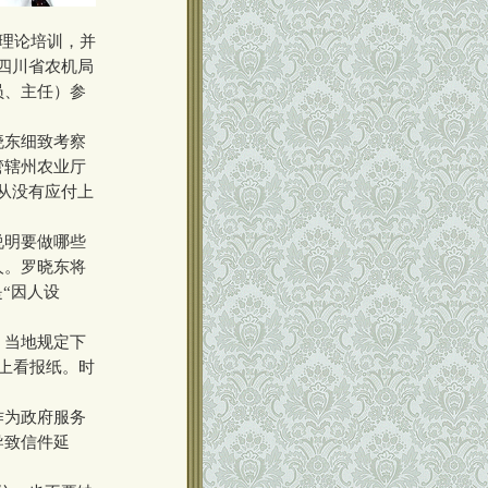
受理论培训，并
为四川省农机局
员、主任）参
晓东细致考察
管辖州农业厅
从没有应付上
说明要做哪些
人。罗晓东将
“因人设
。当地规定下
上看报纸。时
作为政府服务
导致信件延