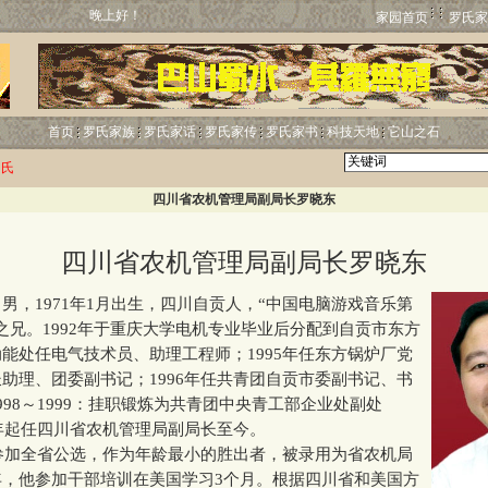
晚上好！
家园首页
罗氏家
首页
罗氏家族
罗氏家话
罗氏家传
罗氏家书
科技天地
它山之石
罗氏
四川省农机管理局副局长罗晓东
四川省农机管理局副局长罗晓东
1971年1月出生，四川自贡人，“中国电脑游戏音乐第
之兄。1992年于重庆大学电机专业毕业后分配到自贡市东方
能处任电气技术员、助理工程师；1995年任东方锅炉厂党
助理、团委副书记；1996年任共青团自贡市委副书记、书
998～1999：挂职锻炼为共青团中央青工部企业处副处
2年起任四川省农机管理局副局长至今。
参加全省公选，作为年龄最小的胜出者，被录用为省农机局
年，他参加干部培训在美国学习3个月。根据四川省和美国方