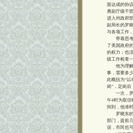
面达成的协
勇副厅级干部
进入州政府部
副局长的罗
与各项工作
带着思考的
了美国政府
的权力；也
级工作检查
他为理解美
事，需要多
此概括为“以
岗”，定岗后
一次，罗晓
午4时为取
间到，他准
罗晓东的第
部门，提前
误，市民也