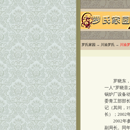
罗氏家园
→
川渝罗氏
→
川渝
罗晓东，男，
一人”罗晓音
锅炉厂设备动
委青工部部长
记（其间，1
长）；200
2002年
副局长。同