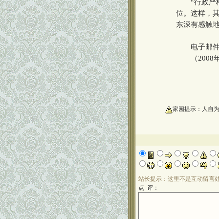
“行政严格
位。这样，
东深有感触
电子邮件
（2008年
oooooooooo
家园提示：人自
站长提示：这里不是互动留言
点 评：