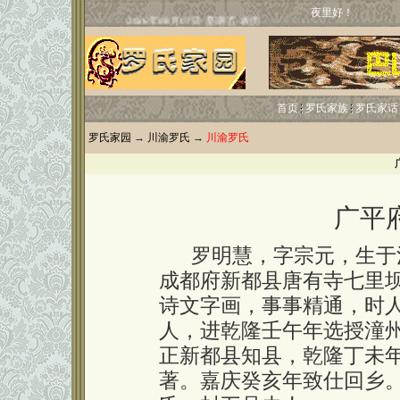
夜里好！
首页
罗氏家族
罗氏家话
罗氏家园
→
川渝罗氏
→
川渝罗氏
广平
罗明慧，字宗元，生于清
成都府新都县唐有寺七里
诗文字画，事事精通，时
人，进乾隆壬午年选授潼
正新都县知县，乾隆丁未
著。嘉庆癸亥年致仕回乡