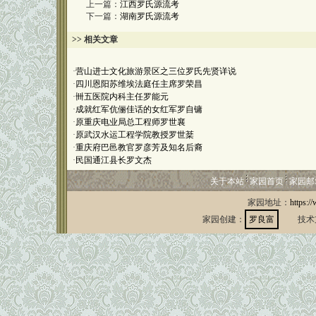
上一篇：
江西罗氏源流考
下一篇：
湖南罗氏源流考
>> 相关文章
·
营山进士文化旅游景区之三位罗氏先贤详说
·
四川恩阳苏维埃法庭任主席罗荣昌
·
卌五医院内科主任罗能元
·
成就红军伉俪佳话的女红军罗自镛
·
原重庆电业局总工程师罗世襄
·
原武汉水运工程学院教授罗世棻
·
重庆府巴邑教官罗彦芳及知名后裔
·
民国通江县长罗文杰
关于本站
家园首页
家园邮
家园地址：
https:/
家园创建：
罗良富
技术支