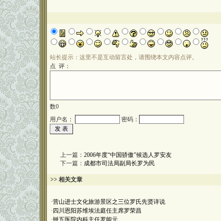
站长提示：这里不是互动留言处，请围绕本文内容点评。
点 评：
数
0
用户名：
密码：
上一篇：
2006年度“中国骄傲”候选人罗安友
下一篇：
成都市司法局副局长罗为民
>> 相关文章
·
营山进士文化旅游景区之三位罗氏先贤详说
·
四川恩阳苏维埃法庭任主席罗荣昌
·
卌五医院内科主任罗能元