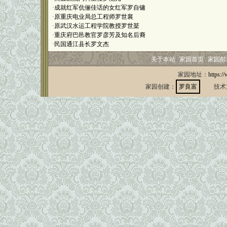
·
成就红军伉俪佳话的女红军罗自镛
·
原重庆电业局总工程师罗世襄
·
原武汉水运工程学院教授罗世棻
·
重庆府巴邑教官罗彦芳及知名后裔
·
民国通江县长罗文杰
关于本站
家园首页
家园邮
家园地址：
https:/
家园创建：
罗良富
技术支