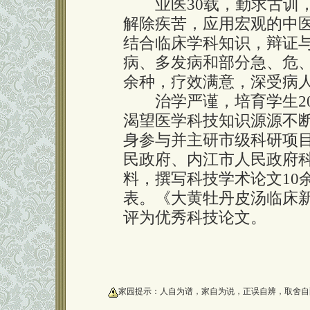
业医30载，勤求古训，
解除疾苦，应用宏观的中
结合临床学科知识，辩证
病、多发病和部分急、危、
余种，疗效满意，深受病
治学严谨，培育学生20
渴望医学科技知识源源不
身参与并主研市级科研项目
民政府、内江市人民政府
料，撰写科技学术论文10
表。《大黄牡丹皮汤临床新
评为优秀科技论文。
oooooooooo
家园提示：人自为谱，家自为说，正误自辨，取舍自