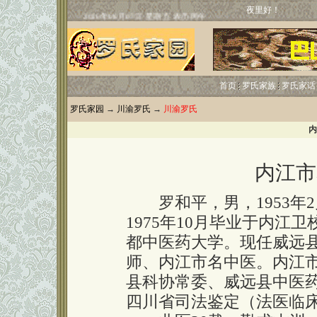
夜里好！
首页
罗氏家族
罗氏家话
罗氏家园
→
川渝罗氏
→
川渝罗氏
内
内江市
罗和平，男，1953年
1975年10月毕业于内江卫
都中医药大学。现任威远
师、内江市名中医。内江
县科协常委、威远县中医
四川省司法鉴定（法医临