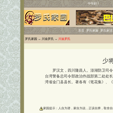
中午好！
首页
罗氏家族
罗氏家话
罗氏家园
→
川渝罗氏
→
川渝罗氏
少
罗汉文，四川隆昌人。澎湖防卫司令部
台湾警备总司令部政治作战部第二处处长。
湾省金门县县长。著各有《笔花集》、《
oooooooooo
家园提示：人自为谱，家自为说，正误自辨，取舍自