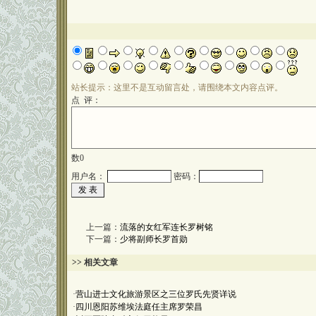
站长提示：这里不是互动留言处，请围绕本文内容点评。
点 评：
数
0
用户名：
密码：
上一篇：
流落的女红军连长罗树铭
下一篇：
少将副师长罗首勋
>> 相关文章
·
营山进士文化旅游景区之三位罗氏先贤详说
·
四川恩阳苏维埃法庭任主席罗荣昌