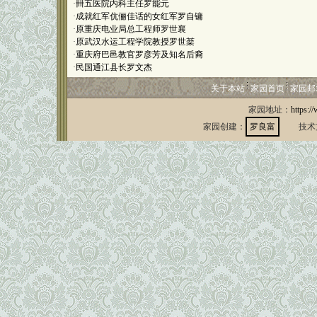
·
卌五医院内科主任罗能元
·
成就红军伉俪佳话的女红军罗自镛
·
原重庆电业局总工程师罗世襄
·
原武汉水运工程学院教授罗世棻
·
重庆府巴邑教官罗彦芳及知名后裔
·
民国通江县长罗文杰
关于本站
家园首页
家园邮
家园地址：
https:/
家园创建：
罗良富
技术支