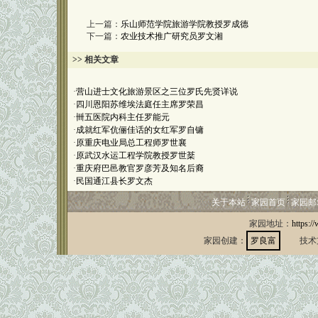
上一篇：
乐山师范学院旅游学院教授罗成德
下一篇：
农业技术推广研究员罗文湘
>> 相关文章
·
营山进士文化旅游景区之三位罗氏先贤详说
·
四川恩阳苏维埃法庭任主席罗荣昌
·
卌五医院内科主任罗能元
·
成就红军伉俪佳话的女红军罗自镛
·
原重庆电业局总工程师罗世襄
·
原武汉水运工程学院教授罗世棻
·
重庆府巴邑教官罗彦芳及知名后裔
·
民国通江县长罗文杰
关于本站
家园首页
家园邮
家园地址：
https:/
家园创建：
罗良富
技术支