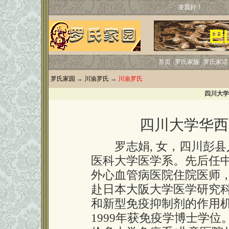
凌晨好！
首页
罗氏家族
罗氏家话
罗氏家园
→
川渝罗氏
→
川渝罗氏
四川大学
四川大学华西
罗志娟, 女，四川彭县人
医科大学医学系。先后任
外心血管病医院住院医师，主
赴日本大阪大学医学研究
和新型免疫抑制剂的作用
1999年获免疫学博士学