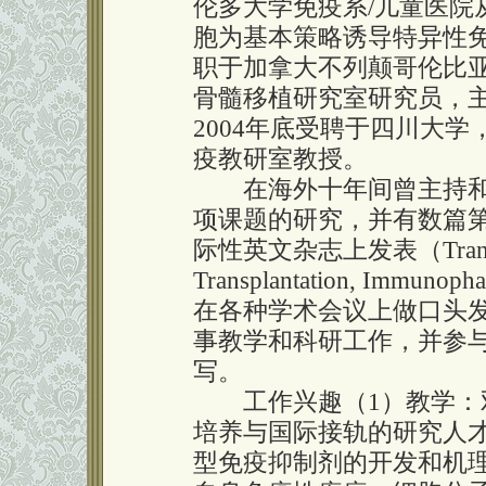
伦多大学免疫系/儿童医院
胞为基本策略诱导特异性免
职于加拿大不列颠哥伦比亚
骨髓移植研究室研究员，
2004年底受聘于四川大
疫教研室教授。
在海外十年间曾主持和
项课题的研究，并有数篇
际性英文杂志上发表（Transplan
Transplantation, Immunoph
在各种学术会议上做口头
事教学和科研工作，并参
写。
工作兴趣（1）教学：双
培养与国际接轨的研究人才
型免疫抑制剂的开发和机理