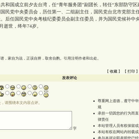
和国成立前夕去台湾，任“青年服务团”副团长，转任“东部防守区
调国民党中央委员会，历任第一、二组副主任，国民党台北市党部主
长。后任国民党中央考核纪委委员会副主任委员，并为国民党候补中
月逝世，终年74岁。
为谱，家自为说，正误自辨，取舍自酌。引用注明作者和出处。
【
收藏
】 【
打印
】
发表评论
尊重网上道德，遵守中华
处，请围绕本文内容点评。
规
承担一切因您的行为而直
律责任
本站管理人员有权保留或
字
本站有权在网站内转载或
参与本评论即表明您已经