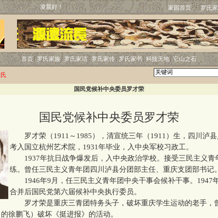
凌晨好！
家园首页
罗氏家
首页
罗氏家族
罗氏家话
罗氏家传
罗氏家书
科技天地
它山之石
罗氏
国民党候补中央委员罗才荣
国民党候补中央委员罗才荣
罗才荣（1911～1985），清宣统三年（1911）生，四川泸县人
考入国立杭州艺术院，1931年毕业，入中央军校习政工。
1937年抗日战争爆发后，入中央政治学校。接受三民主义青
练。曾任三民主义青年团四川泸县分团部主任、重庆支团部书记
1946年9月，任三民主义青年团中央干事会候补干事。1947
合并后国民党第六届候补中央执行委员。
罗才荣是重庆三青团特务头子，破坏重庆学生运动的老手，
中的徐鹏飞）破坏《挺进报》的活动。