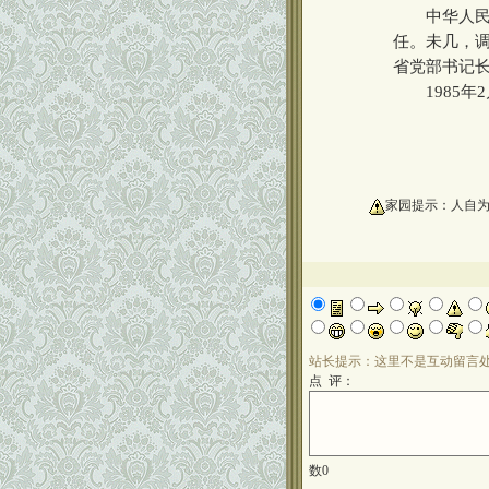
中华人民共
任。未几，
省党部书记
1985年2
oooooooooo
家园提示：人自
站长提示：这里不是互动留言
点 评：
数
0