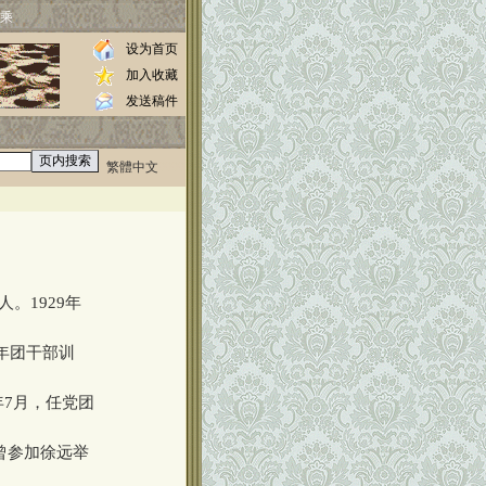
乘
设为首页
加入收藏
发送稿件
繁體中文
0000
。1929年
年团干部训
。
年7月，任党团
曾参加徐远举