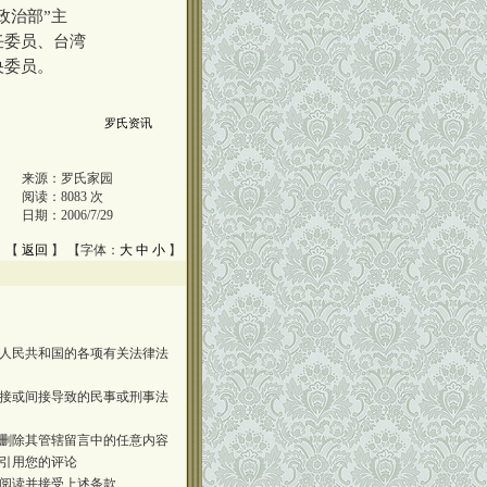
政治部”主
任委员、台湾
央委员。
罗氏资讯
来源：
罗氏家园
阅读：
8083
次
日期：
2006/7/29
 【
返回
】 【字体：
大
中
小
】
人民共和国的各项有关法律法
接或间接导致的民事或刑事法
删除其管辖留言中的任意内容
引用您的评论
阅读并接受上述条款