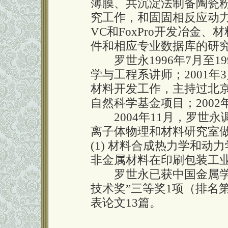
薄膜、共沉淀法制备陶瓷
究工作，和固固相反应动
VC和FoxPro开发冶金
件和相应专业数据库的研
罗世永1996年7月至1
学与工程系讲师；2001年3
材料开发工作，主持过北
自然科学基金项目；200
2004年11月，罗世永
离子体物理和材料研究室
(1) 材料合成热力学和动
非金属材料在印刷包装工
罗世永已获中国金属学会
技术奖”三等奖1项（排名
表论文13篇。