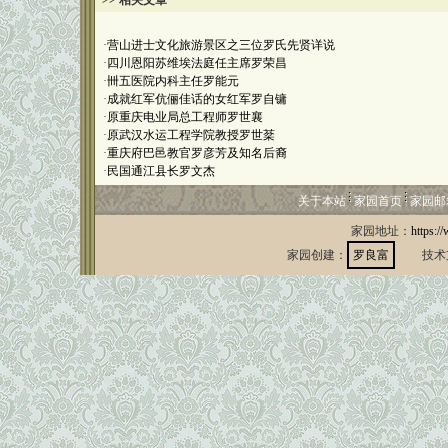
>> 相关文章
·
营山进士文化旅游景区之三位罗氏先贤详说
·
四川恩阳苏维埃法庭任主席罗荣昌
·
卌五医院内科主任罗能元
·
成就红军伉俪佳话的女红军罗自镛
·
原重庆电业局总工程师罗世襄
·
原武汉水运工程学院教授罗世棻
·
重庆府巴邑教官罗彦芳及知名后裔
·
民国通江县长罗文杰
关于本站
家园首页
家园邮
家园地址：
https:/
家园创建：
罗良富
技术支