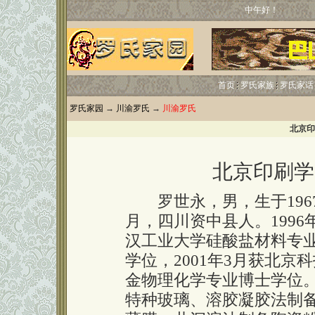
中午好！
首页
罗氏家族
罗氏家话
罗氏家园
→
川渝罗氏
→
川渝罗氏
北京印
北京印刷学
罗世永，男，生于1967
月，四川资中县人。1996
汉工业大学硅酸盐材料专
学位，2001年3月获北京
金物理化学专业博士学位
特种玻璃、溶胶凝胶法制