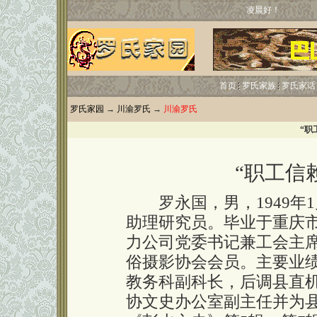
凌晨好！
首页
罗氏家族
罗氏家话
罗氏家园
→
川渝罗氏
→
川渝罗氏
“职
“职工信
罗永国，男，1949年
助理研究员。毕业于重庆
力公司党委书记兼工会主
俗摄影协会会员。主要业绩
教务科副科长，后调县直机
协文史办公室副主任并为