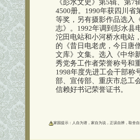
《彭水文史》第5辑、第7
4500册。1990年获四
等奖，另有摄影作品选入
志》。1992年调到彭水
沱田电站和小河桥水电站，总
的《昔日电老虎，今日唐
文库》文集。选入《中华
秀党务工作者荣誉称号和重
1998年度先进工会干部称
部、宣传部、重庆市总工会联
信赖好书记荣誉证书。
oooooooooo
家园提示：人自为谱，家自为说，正误自辨，取舍自