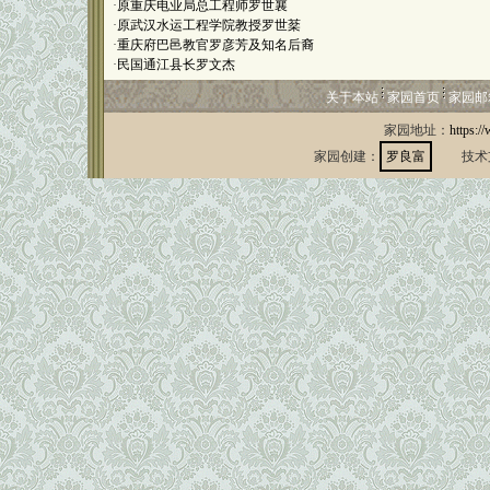
·
原重庆电业局总工程师罗世襄
·
原武汉水运工程学院教授罗世棻
·
重庆府巴邑教官罗彦芳及知名后裔
·
民国通江县长罗文杰
关于本站
家园首页
家园邮
家园地址：
https:/
家园创建：
罗良富
技术支