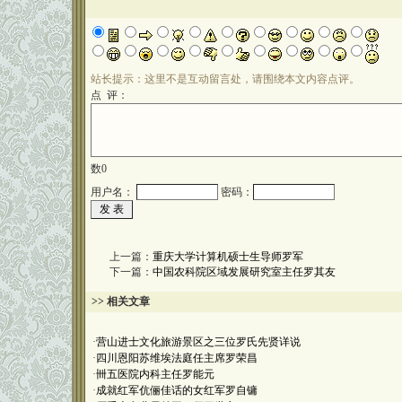
站长提示：这里不是互动留言处，请围绕本文内容点评。
点 评：
数
0
用户名：
密码：
上一篇：
重庆大学计算机硕士生导师罗军
下一篇：
中国农科院区域发展研究室主任罗其友
>> 相关文章
·
营山进士文化旅游景区之三位罗氏先贤详说
·
四川恩阳苏维埃法庭任主席罗荣昌
·
卌五医院内科主任罗能元
·
成就红军伉俪佳话的女红军罗自镛