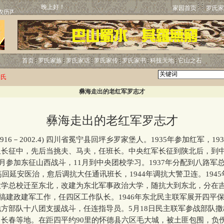
晚上好！
家园首页
罗氏家
首页
罗氏家族
罗氏家话
罗氏家传
罗氏家书
科技天地
它山之石
罗氏
彝海走出的老红军罗志才
彝海走出的老红军罗志才
6－2002.4) 四川省冕宁县回坪乡罗家堡人。1935年参加红军，19
里长征中，先后当挑夫、马夫，任班长。中央红军长征到陕北后，到
年2月参加东征山西战斗，11月到中央团校学习。1937年分配到八路军
溃疡回延安医治，愈后调抗大任通讯班长，1944年调抗大警卫连。1945
大学总校迁至东北，改建为东北军事政治大学，随抗大到东北，分在
)搞建政建军工作，任四区工作队长。1946年东北民主联军展开四平
方部队十八团支援战斗，任连指导员。5月18日民主联军参战部队
长春等地。在距四平约90里的怀德县六区毛大城，被土匪包围，负