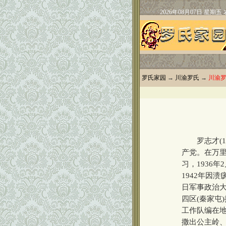
罗氏家园
→
川渝罗氏
→
川渝
罗志才(191
产党。在万
习，1936
1942年因
日军事政治
四区(秦家屯
工作队编在地
撒出公主岭、