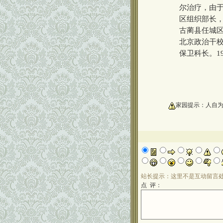
尔治疗，由于
区组织部长，
古蔺县任城区
北京政治干校
保卫科长。1
oooooooooo
家园提示：人自
站长提示：这里不是互动留言
点 评：