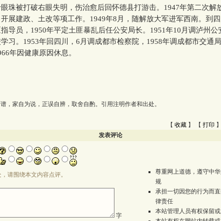
眼珠被打破右眼失明，伤治愈后回怀德县打游击。1947年第二次解
开展建政、土改等项工作。1949年8月，随解放大军进军西南。到
指导员，1950年平定土匪暴乱后任公安局长。1951年10月调泸州
学习。1953年回四川，6月调成都市检察院，1958年调成都市交通
966年因健康原因休息。
为谱，家自为说，正误自辨，取舍自酌。引用注明作者和出处。
【
收藏
】 【
打印
】
发表评论
尊重网上道德，遵守中华
处，请围绕本文内容点评。
规
承担一切因您的行为而直
律责任
本站管理人员有权保留或
字