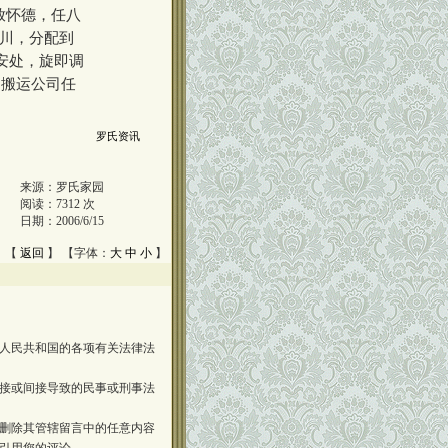
放怀德，任八
四川，分配到
公安处，旋即调
局搬运公司任
罗氏资讯
来源：
罗氏家园
阅读：
7312
次
日期：
2006/6/15
 【
返回
】 【字体：
大
中
小
】
人民共和国的各项有关法律法
接或间接导致的民事或刑事法
删除其管辖留言中的任意内容