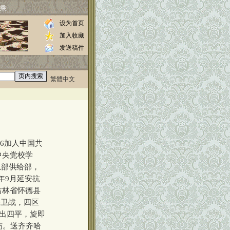
乘
设为首页
加入收藏
发送稿件
繁體中文
0000
36加人中国共
中央党校学
总部供给部，
年9月延安抗
吉林省怀德县
保卫战，四区
撒出四平，旋即
伤。送齐齐哈