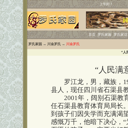
上午好！
首页
罗氏家族
罗氏家话
罗氏家园
→
川渝罗氏
→
川渝罗氏
“人
“人民满
罗江龙，男，藏族，19
县人，现任四川省石渠县
2001年，阔别石渠教
任石渠县教育体育局局长
到孩子们因失学而充满渴
感慨万千，他暗下决心，“