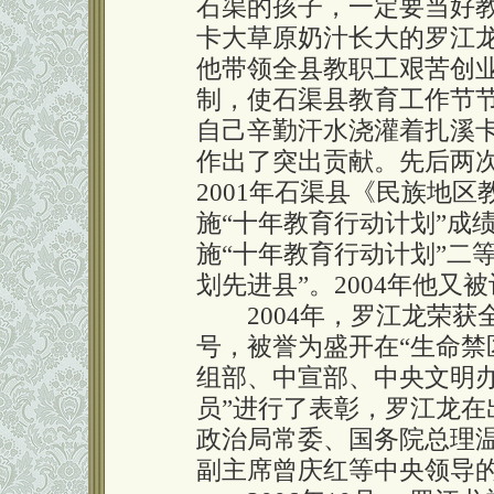
石渠的孩子，一定要当好
卡大草原奶汁长大的罗江
他带领全县教职工艰苦创
制，使石渠县教育工作节
自己辛勤汗水浇灌着扎溪
作出了突出贡献。先后两次
2001年石渠县《民族地
施“十年教育行动计划”成绩
施“十年教育行动计划”二
划先进县”。2004年他又
2004年，罗江龙荣获全
号，被誉为盛开在“生命禁区
组部、中宣部、中央文明办
员”进行了表彰，罗江龙
政治局常委、国务院总理
副主席曾庆红等中央领导