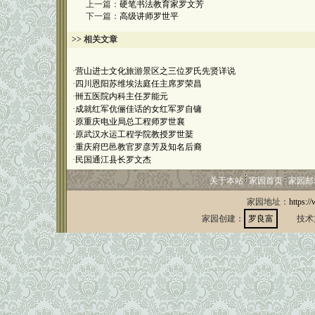
上一篇：
硬笔书法教育家罗文芳
下一篇：
高级讲师罗世平
>> 相关文章
·
营山进士文化旅游景区之三位罗氏先贤详说
·
四川恩阳苏维埃法庭任主席罗荣昌
·
卌五医院内科主任罗能元
·
成就红军伉俪佳话的女红军罗自镛
·
原重庆电业局总工程师罗世襄
·
原武汉水运工程学院教授罗世棻
·
重庆府巴邑教官罗彦芳及知名后裔
·
民国通江县长罗文杰
关于本站
家园首页
家园邮
家园地址：
https:/
家园创建：
罗良富
技术支