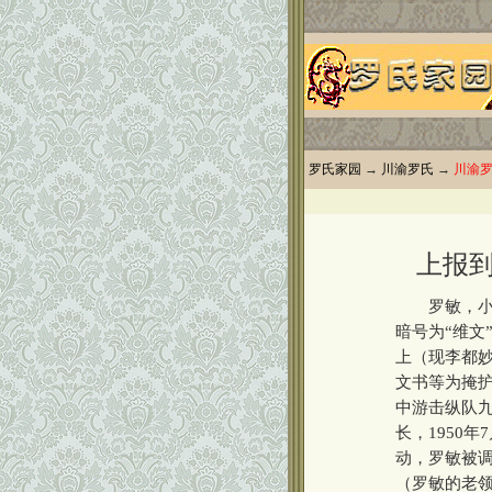
罗氏家园
→
川渝罗氏
→
川渝
上报
罗敏，小名
暗号为“维文
上（现李都妙
文书等为掩
中游击纵队
长，1950
动，罗敏被
（罗敏的老