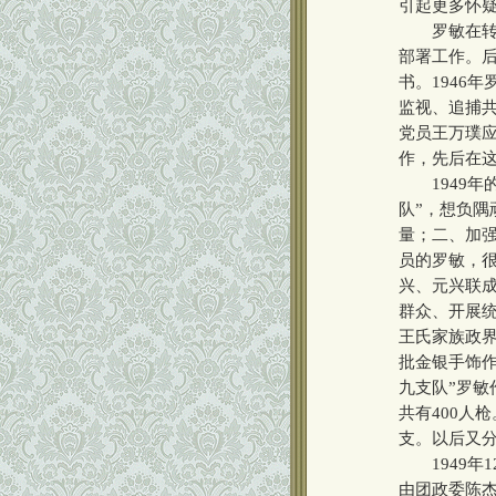
引起更多怀
罗敏在转龙
部署工作。
书。1946
监视、追捕共
党员王万璞
作，先后在这
1949年
队”，想负
量；二、加
员的罗敏，
兴、元兴联
群众、开展
王氏家族政
批金银手饰作
九支队”罗
共有400人
支。以后又
1949年1
由团政委陈杰