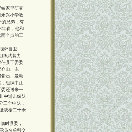
罗敏家里研究
到永兴小学教
子的兄弟，有
8年春，他和
这两个点的工
起“自卫
组织武装力
时任县工委委
把仓山、永
展党员、发动
鉴，组织中江
工委还送来一
“川中游击纵队
分三个中队，
，缴获枪二十余
起临时县委，
名党员名单移交