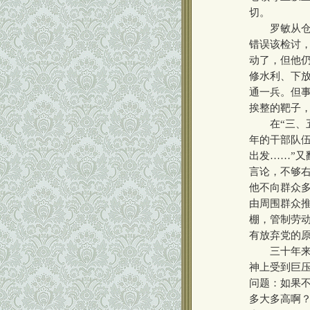
切。
罗敏从仓山
错误该检讨
动了，但他仍
修水利、下
通一兵。但事
挨整的靶子
在“三、五反
年的干部队
出发……”又
言论，不够右
他不向群众多
由周围群众推
棚，管制劳
有放弃党的
三十年来的
神上受到巨
问题：如果不
多大多高啊