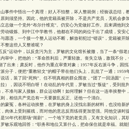
事件中悟出一个真理：好人不怕整，坏人整就倒；经验该总结，
，原则须坚持。因此，他的党籍虽被开除，不是共产党员，无机会参
立志做一个党外“布尔什维克”。仍安心为党做好工作。后来调他到
放劳动锻炼、到中江中学教书，他都在不同的岗位干出了成绩，安安
与愿违，一个接一个整人运动不断，解放初犯过“错误”，党籍被开
，不整这些人又整谁呢？
”运动中，以反贪污为主，罗敏的文化馆长被撤，当了一条“假老虎”
伍内审中，把他的：“革命胜利后，严重轻敌。丧失立场，敌我不分，
翻了出来；肃反时，他作为重点审查对象；1957年反右派斗争，因
派分子，便把“重教轻文”的帽子带在他们头上，乱批了一通；1959
说话，装了回“死狗”、任不明真相的群众围攻，“团了一回汤圆”（
拉），因说不明白呀！在动乱的年代里，罗敏当过“叛徒”，受到批
动，不准与家人接触，群众运动啊！如何理解？但在这一连串挨整中
原则，相信共产党总有一天要拨乱反正、还他一个清白。
蒙冤，各种运动挨整，在罗敏的身上没找出新的材料，也没给新
压，肉体上受到摧残，而对他的意志反而练得更加坚强。同他交谈时
是50年代初那场“闹剧”，一个地下党的老党员，又有文化知识，其
？罗敏乐观地回答：“职务和地位又算什么，把命保住就是幸福。就能