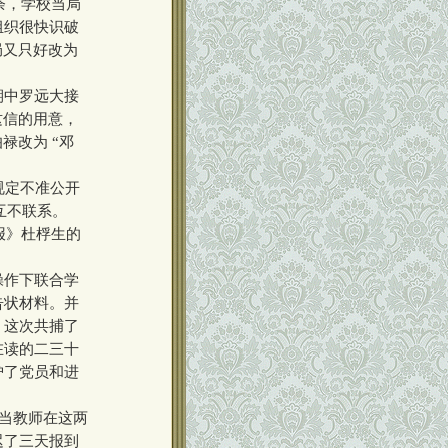
荼，学校当局
组织很快识破
局又只好改为
期中罗远大接
这信的用意，
禄改为 “邓
规定不准公开
互不联系。
报》杜桴生的
操作下联合学
告状材料。并
。这次共捕了
在读的二三十
护了党员和进
指当教师在这两
迟了三天报到