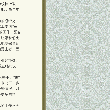
学校挂上教
之地，第二年
局的必经之
工委的“三
的工作，配合
。让家长们支
儿把罗敏请到
的受害者，因
会引起怀疑。
成立临时支
务主任，同时
斗米（三十多
一些情况。以
去更多的情
党的工作不会