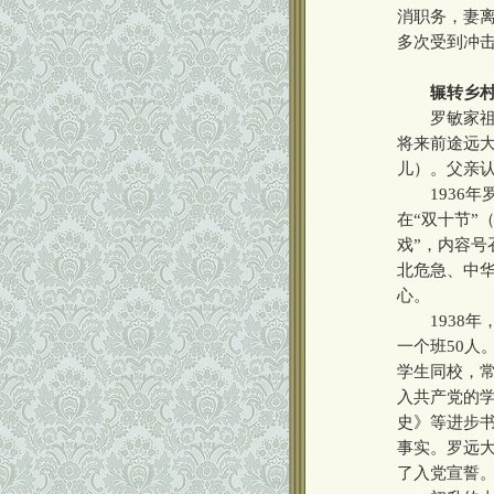
消职务，妻
多次受到冲击
辗转乡
罗敏家祖辈
将来前途远大
儿）。父亲认
1936年
在“双十节”
戏”，内容号
北危急、中华
心。
1938年
一个班50人
学生同校，常
入共产党的
史》等进步
事实。罗远大
了入党宣誓