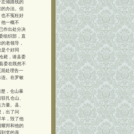
于左倾路线的
禁的办法。但
，也不冤枉好
，他一概不
已作出处分决
委组织部，直
敏的老领导，
敏是个好同
枪毙，请县委
县县委在既然不
冤屈处理告一
株连。在罗敏
。
清楚，仓山暴
培驻扎仓山、
装力量。县、
想，出了问
罪羊，毁了他
胡耀邦和他的
感到党的亲