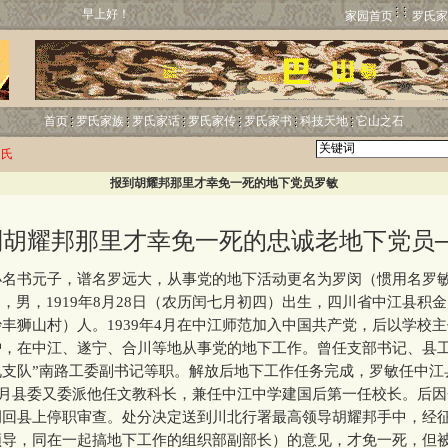
早上好！
家园首页
罗氏家
首页
罗氏家族
罗氏家话
罗氏家传
罗氏家书
科技天地
它山之石
罗氏
报到胡耀邦那里才幸免一死的地下党员罗敏
到胡耀邦那里才幸免一死的忠诚老地下党员─
书元子，谱名罗远大，从事党的地下活动更名为罗闵（惯用名罗
”，男，1919年8月28日（农历闰七月初四）出生，四川省中江县积
丰狮山村）人。1939年4月在中江师范加入中国共产党，后以学校
护，在中江、遂宁、合川等地从事党的地下工作。曾任支部书记、县工
九支队”南路工委副书记等职。解放后地下工作任务完成，罗敏任中江
年7月县委又委派他任文教科长，兼任中江中学建国后第一任校长。后
调回县上停职审查。处分决定送到川北行署最高领导胡耀邦手中，经
领导，同在一起搞地下工作的组织部副部长）的意见，才免一死，但