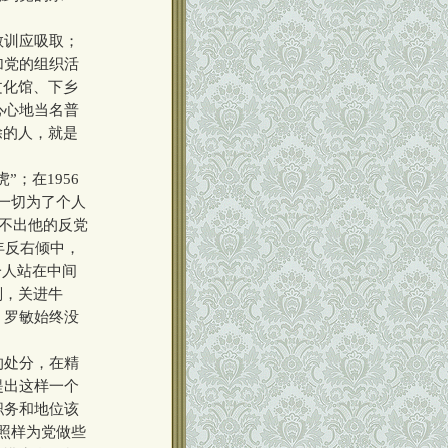
教训应吸取；
加党的组织活
文化馆、下乡
心心地当名普
除的人，就是
；在1956
一切为了个人
找不出他的反党
年反右倾中，
一人站在中间
判，关进牛
，罗敏始终没
的处分，在精
提出这样一个
职务和地位该
照样为党做些