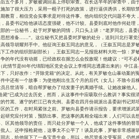
五个多月，罗敏被调回县上停职审查。在长达半年的审查中，由
敏施加了很大压力，采用一棍子打死的政策，进行逼供诱供，长期软
长期教育，相信党会实事求是对待这件事。他向组织交代问题不夸大
长，县委书记给他谈话态度强硬，他不计较。县委到底对他作何处理
织部的一位秘书，处于对罗敏的同情，只口头上讲：“老罗同志，县委
好思想准备……”。这位秘书又把县委对罗敏的处分，送到川北行署党
最高领导胡耀邦手中。他征询王叙五同志的意见，（王叙五同志是罗
地下工作的组织部副部长），王叙五同志一见报批材料大吃一惊：罗
斗争的年代没有动摇，已经政权在握怎么会投敌呢！他建议：“可不必
（此情节是80年代绵阳地区党史会议上李维同志透露出来的）中江
下，只好改作：“开除党籍”的决定。从此，有关罗敏仓山暴动案的
事件中还有一个故事：为使他刚出生五个月的后代（女儿）不致今后
党员吕世清等，暗自帮罗敏办了结发妻子的离婚手续。让她改嫁他人
毙”已成为过去历史，然而，从这事件中应吸取什么教训？事实很
堂的竹篙、遂宁的栏江已有先例。县委在四月份就派出县委副书记郑
个区的工作，在时局紧张之前。罗敏向县委作请示报告，要求增派武
一起研究应付对策，预防出事。把这事的真相全端出来，人们可以去
县、区其他领导的责任，而只处分罗敏一个人，他成了这件事情的替
一批人。还申报枪毙他，这事太不公平了！谈及此事，罗敏非常感谢
五同志，给他留下了一条宝贵生命，所以，他尽管多次受冤屈，仍然