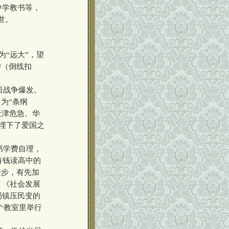
中学教书等，
世。
“远大”，望
纱（倒线扣
日战争爆发。
为“条纲
天津危急、华
初埋下了爱国之
书学费自理，
有钱读高中的
进步，有先加
、《社会发展
局镇压民变的
个教室里举行