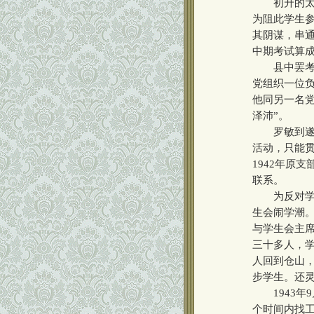
初升的太阳
为阻此学生
其阴谋，串通
中期考试算
县中罢考成
党组织一位负
他同另一名党
泽沛”。
罗敏到遂宁
活动，只能贯
1942年原
联系。
为反对学校
生会闹学潮
与学生会主
三十多人，
人回到仓山
步学生。还
1943年9
个时间内找