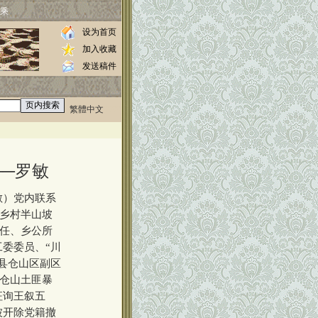
乘
设为首页
加入收藏
发送稿件
繁體中文
0000
─罗敏
敏）党内联系
金乡村半山坡
主任、乡公所
委委员、“川
县仓山区副区
因仓山土匪暴
征询王叙五
被开除党籍撤