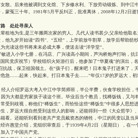
离女散。后来他被调到文化馆、下乡修水利、下放劳动锻炼、到中江
，蒙冤三十年。1981年5月平反纠正，批准离休，2008年12月2日逝
村路 处处寻亲人
租地为生,是三年搬两次家的穷人。几代人读书甚少,父亲给他取名为
，他九岁开始读“四书”、“五经”，上学前放牛割草，放学后帮助纺
为光读这些书将来未必成大事，便送去读“洋学堂”。
罗敏进入小学七册，在冯店、广兴读高小期间，芦沟桥炮声打响，抗
（国民党庆祝节）学校组织火矩游行后，他参加了“华夏魂”的演出，名
召抗战，保卫祖国领土。在“孩子们，醒来吧！日本鬼子打进来了，
危急……起来，快起来。打日本鬼子去……”年仅17岁的罗远大，
，经人介绍罗远大考入中江中学简师班，半公半费，伙食学校担任，
。因为大都是穷家孩子读这个班。毕业后当个教员，找稀饭钱，又与
常受到歧视，称他们“稀饭生”，而恰恰这些“稀饭生”中很多人思想
学生，罗远大很自然受到这些人的影响，还能得到一些《大众哲学》
书籍看。还能听到看到老共产党员戴资杰的牺牲，中江的民变以及当
经许惠堂介绍，党组织审查后，于1939年4月2日（星期日），在一
。加入了中国共产党。