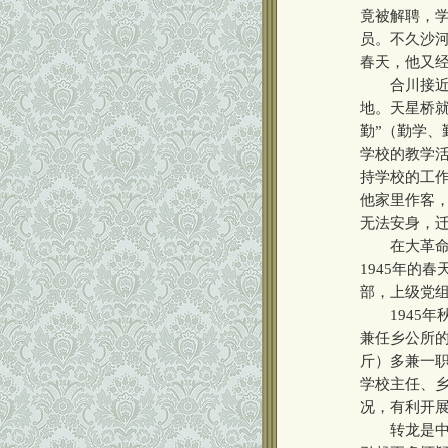
竟被解聘，
员。不久沙
春天，他又
合川接近重
地。天星桥
勤”（勤学
学校的教学
持学校的工
他家里作客
无法安身，
在大革命混
1945年的
部，上级党
1945年
兼任乡公所
斤）多兼一
学校主任、
况，有利开
转龙是中江