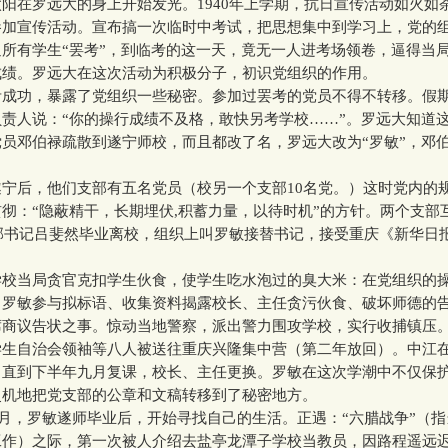
在罗远大的身上开始发光。1940年上学期，抗日宣传活动如火如
参加宣传活动。宣布搞一次临时中考试，把思想集中到学习上，党的
所有学生“罢考”，到临考的这一天，竟无一人进考场领卷，逼得当
成绩。罗远大在这次活动为积极分子，初识党组织的作用。
功，暴露了党组织一些秘密。参加过罢考的党员不得不转移。假
责人说：“你的操行成绩不及格，敢快另考学校……”。罗远大知道
员邓伯禄疏散到遂宁师校，而且都改了名，罗远大改为“罗敏”，邓伯
后，他们支部有五名党员（校另一个支部10名党。）这时党内的
彻：“隐蔽精干，长期埋伏,积蓄力量，以待时机”的方针。两个支部
支部书记吕斐然毕业离校，组织上叫罗敏接替书记，接受重庆《新华日
当局贪官克扣学生伙食，使学生吃水泡过的臭大米：在党组织的
。罗敏参与拟标语、收集资料揭露校长、主任贪污伙食、破坏师德的
席商议告状之事。惊动当地警察，派出警力围攻学校，实行收捕镇压
学生自治会领袖等八人被送往重庆兴隆集中营（第二年放回）。中江
，直到下半年九月复课，校长、主任更换。罗敏在这次学潮中不仅保
灵机地把党支部的公章和文稿转移到了秘密地方。
月，罗敏遂师毕业后，开始寻找自己的生活。正遇：“六腊战争”（
工作）之际，第一次被人介绍去盐亭龙潭子学校当教员，因路程遥远