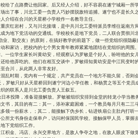
学校给了点路费让他回家。后又经人介绍，好不容易在遂宁城厢一所
河场出了事，川北工委一负责人巧妙摆脱敌特追捕。遂宁也不是长久
经人介绍在合川的天星桥小学校作一名教导主任。
庆红岩村，又与川北接壤，是中共川北工委特派员李维往返南方
就成为地下党活动的交通线。学校校长是地下党员，二人联合贯彻川北
、勤业、勤交友）的原则，在搞好教学的前题下，做一些党组织很隐蔽
活动和家访，把校内的七个男女青年教师紧紧地团结在党组织的周围
作。一位学生家长叫黄幼安，经观察认为罗敏是个好人，吩咐他的女
，还给他弄吃的。他们在相互交谈中，罗敏得知黄幼安是中江民变时
迁至合川，从此两人非常友好。
乱时期，党内有一个规定，共产党员在一个地方不能久留，否则
春天，罗敏只好从天星桥回到遂宁河边小学任教，和杨贯之等五个党员
组织的联系人是川北工委负责人王叙五。
秋日本投降，准备迎接解放。罗敏被组织安排到金堂的转龙小学当教
的文书，其目的有二：其一，添补家庭困难，一个教员每月只有二三
职多领一份薪水，；其二，能接触下伪乡长，钻进铁扇公主肚内打听
乡公所文书身份走保串户，访问村保国民学校。接触保甲人员，掌握
展地下党组织工作。
积金、冯店、永兴交界地方，是敌人争夺之地，在敌人眼皮下做