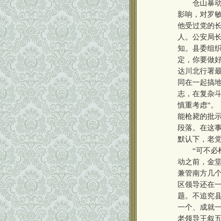
仓山暴动后
影响，对罗
他受过党的
人。公安局
知。县委组
定，你要做
达川北行署
同在一起搞
志，在复杂
慎重考虑”。
能枪毙的批示
段落。在这
默认下，老
“可不必枪
动之前，金
兼管南方几
区领导还在
题。不追究
一个、成就
老领导王叙