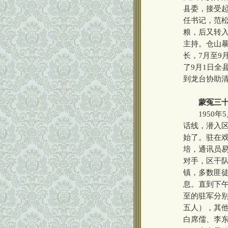
县委，接受起
任书记，范
粮，后又转
主持。仓山暴
长，7月至9
了9月1日全
到龙台协助
蒙冤三
1950年5
话线，潜入
始了。驻在
培，通讯员
对手，区干
镇，多数匪
息。直到下
至的驻军分
五人），其他
白席儒、李