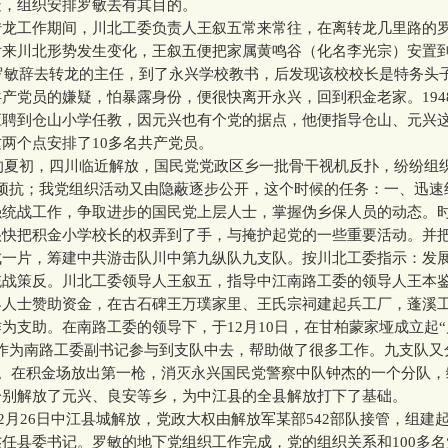
疑，组织安排罗敏去有其目的。
工作期间，川北工委负责人王叙五常来常往，在离转龙几里路的
后来川北形势发生变化，王叙五便把家属黄鸣谷（化名李光宗）安置
年罗敏辞去转龙的主任，到了永兴学校教书，后发现该校校长是特务头
产党员的嫌疑，怕暴露身份，便很快离开永兴，回到积金老家。194
应聘到仓山小学任教，因元兴也有个党的据点，他便指导仓山、元兴
两个点安排了10多名共产党员。
的夏初，四川临近解放，国民党党政区乡一批骨干视机反扑，纷纷组织
隅顽抗；我党组织活动又由隐蔽逐步公开，这个时候的任务：一、迅速
强统战工作，争取进步的国民党上层人士，掌握伪乡保人员的动态。
很快把积金小学校长的权弄到了手，与掩护起党的一些重要活动。并
成一片，筹建中共游击队川中第九纵队九支队。按川北工委指示：发
统战策反。川北工委领导人王叙五，指导中江南路工委的领导人王本
界人士赞助资金，在古石碑王万璞家里、王氏宗祠建起兵工厂，蓬溪
为支助。在南路工委的领导下，于12月10日，在甘柏蒙家垭成立起
敏作为南路工委副书记参与到支队中去，帮助做了很多工作。九支队又
枪。在积金场放出第一枪，消灭永兴国民党警察中队钟杰的一个分队
分别解放了元兴、良安等乡，为中江县的全县解放打下了基础。
2月26日中江县城解放，党政大权由解放军某部542部队接管，组建
任县委书记。罗敏的地下党组织工作完成，党的组织关系和100多