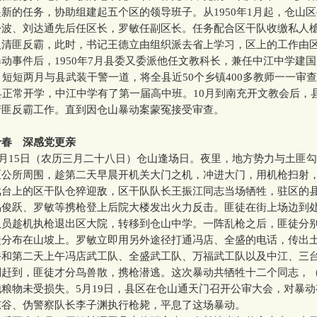
新的任务，协助组建起五个区的领导班子。从1950年1月起，仓山
松波、刘达通先后任区长，罗敏任副区长。任务配合区干队收缴私人
入清匪反霸，此时，书记王德立由组织派去省上学习，区上的工作由
动事件后，1950年7月县委又委派他任文教科长，兼任中江中学建
月短短两月与县武装干警一道，将全县近50个乡镇400多教师一一审
县正常开学，中江中学有了第一届高中班。10月到南充开文教会后，
清匪反霸工作。直到因仓山暴动案蒙冤接受审查。
十春 深感党更亲
月15日（农历三月二十八日）仓山逢场日。夜里，地方势力与土匪
区公所周围，趁第二天早晨开机关大门之机，冲进大门，用机枪扫射
戏台上的区干队仓猝迎敌，区干队队长王振江同志当场牺牲，驻区的
易俊跃、罗敏等携枪登上后院大楼发出火力反击。匪徒在街上场边到
队员趁机执枪退出区大院，转移到仓山中学。一阵乱枪之后，匪徒分
徒分布在山坡上。罗敏立即用另外途径打通冯店、全盛的电话，传出
午和第二天上午冯店武工队、全盛武工队、万福武工队以及中江、三
别赶到，匪徒才分鸟兽散，携枪潜逃。这次暴动共牺牲十二个同志，
粮物未受损失。5月19日，县区在仓山通天门召开公审大会，对暴
东谷、伪警察队长李子渊执行枪毙，平息了这场暴动。