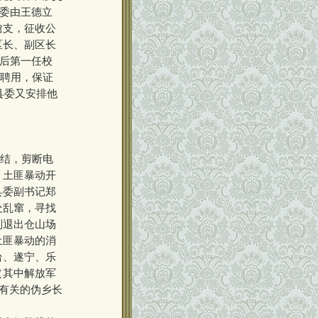
区委由王德立
槍支，征收公
区长、副区长
国后第一任校
查聘用，保证
县委又安排他
勾结，剪断电
，土匪暴动开
县委副书记郑
处乱窜，寻找
别退出仓山场
土匪暴动的消
台、遂宁、乐
（其中解放军
动有关的伪乡长