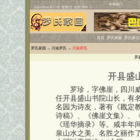
中午好！
首页
罗氏家族
罗氏家话
罗氏家园
→
川渝罗氏
→
川渝罗氏
开
开县盛
罗珍，字佛崖，四川威
任开县盛山书院山长，有
名园为诗友，著有《戡定
诗稿》、《佛崖文集》、
《瑶华摘录》等。咸丰年
泉山水之美、名胜之丽作