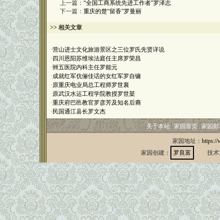
上一篇：
“全国工商系统先进工作者”罗泽志
下一篇：
重庆的楚“留香”罗曼丽
>> 相关文章
·
营山进士文化旅游景区之三位罗氏先贤详说
·
四川恩阳苏维埃法庭任主席罗荣昌
·
卌五医院内科主任罗能元
·
成就红军伉俪佳话的女红军罗自镛
·
原重庆电业局总工程师罗世襄
·
原武汉水运工程学院教授罗世棻
·
重庆府巴邑教官罗彦芳及知名后裔
·
民国通江县长罗文杰
关于本站
家园首页
家园邮
家园地址：
https:/
家园创建：
罗良富
技术支