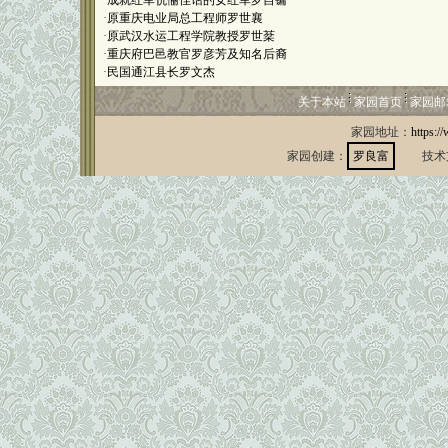
·
成就红军伉俪佳话的女红军罗自镛
·
原重庆电业局总工程师罗世襄
·
原武汉水运工程学院教授罗世棻
·
重庆府巴邑教官罗彦芳及知名后裔
·
民国通江县长罗文杰
关于本站
家园首页
家园邮
家园地址：
https:/
家园创建：
罗良富
技术支