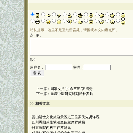
站长提示：这里不是互动留言处，请围绕本文内容点评。
点 评：
数
0
用户名：
密码：
上一篇：
国家女足“拼命三郎”罗清秀
下一篇：
重庆中医研究所副所长罗玲
>> 相关文章
·
营山进士文化旅游景区之三位罗氏先贤详说
·
四川恩阳苏维埃法庭任主席罗荣昌
·
卌五医院内科主任罗能元