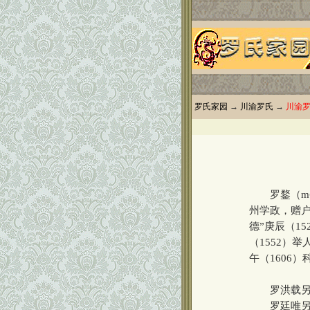
罗氏家园
→
川渝罗氏
→
川渝
罗鍪（m
州学政，赠户
德”庚辰（1
（1552）
午（1606）
罗洪载另
罗廷唯另