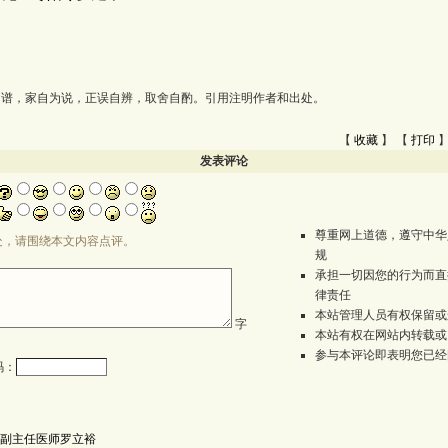
为谱，家自为说，正误自辨，取舍自酌。引用注明作者和出处。
【
收藏
】 【
打印
】
发表评论
尊重网上道德，遵守中华
处，请围绕本文内容点评。
规
承担一切因您的行为而直
律责任
本站管理人员有权保留或
字
本站有权在网站内转载或
参与本评论即表明您已经
码：
副主任医师罗立裕