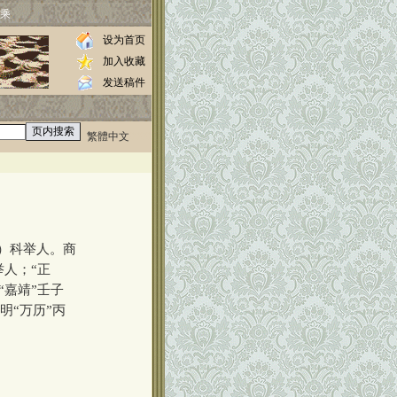
乘
设为首页
加入收藏
发送稿件
繁體中文
0000
年）科举人。商
举人；“正
“嘉靖”壬子
明“万历”丙