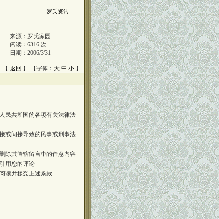
罗氏资讯
来源：
罗氏家园
阅读：
6316
次
日期：
2006/3/31
 【
返回
】 【字体：
大
中
小
】
人民共和国的各项有关法律法
接或间接导致的民事或刑事法
删除其管辖留言中的任意内容
引用您的评论
阅读并接受上述条款