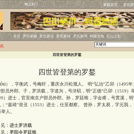
晚上好！
家园首页
罗氏家
首页
罗氏家族
罗氏家话
罗氏家传
罗氏家书
科技天地
它山之石
罗氏
四世皆登第的罗鍪
四世皆登第的罗鍪
óu
），字衡武，号梅轩，重庆永川松溉人。 明“弘治”乙卯（1495
部员外郎。子，罗洪载，字道兴，号浒矶，明“正德”己卯（1519）
520）进士，官至南京户部员外郎。孙，罗廷唯，字会甫，号贯溪，明
举人；“嘉靖”癸丑（1553）进士，仕至都察。 曾孙，罗太易，字元我， 
科举人。
见：
进士罗洪载
见：
枣阳令罗廷唯