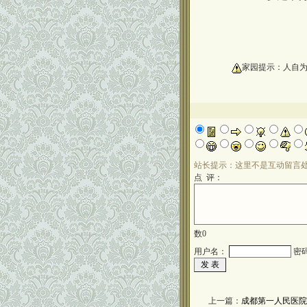
oooooooooo
家园提示：人自
站长提示：这里不是互动留言
点 评：
数
0
用户名：
密
上一篇：
成都第一人民医院