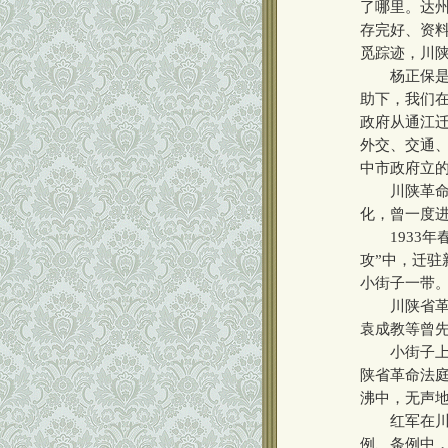
了哪里。达
存完好、资
觅踪迹，川
杨正保是巴
助下，我们在
政府从通江迁
外交、交通、
中市政府立的
川陕革命根
化，曾一度
1933年
攻”中，迁驻
小街子一带
川陕省革命
袁成教等曾
小街子上人
陕省革命法
沸中，无声
红军在川陕
例、条例中