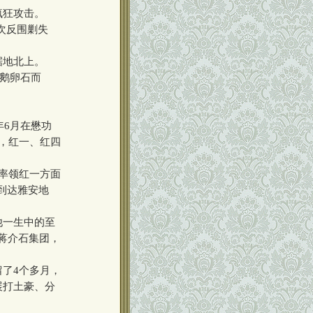
疯狂攻击。
次反围剿失
据地北上。
填鹅卵石而
6月在懋功
，红一、红四
率领红一方面
底到达雅安地
他一生中的至
蒋介石集团，
了4个多月，
展打土豪、分