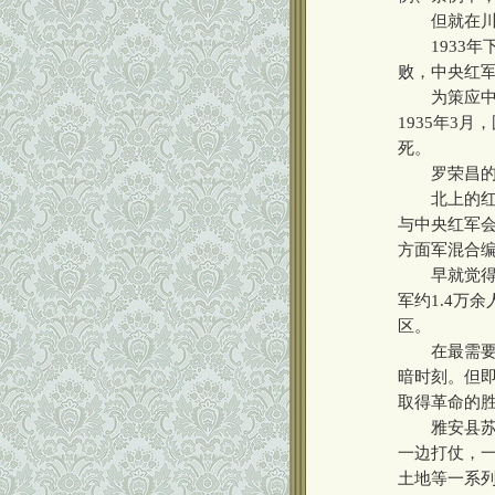
但就在川陕
1933年下
败，中央红
为策应中央
1935年3
死。
罗荣昌的故
北上的红四
与中央红军
方面军混合
早就觉得北
军约1.4万
区。
在最需要红
暗时刻。但
取得革命的胜
雅安县苏维
一边打仗，
土地等一系