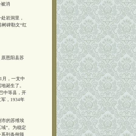
会被消
一处岩洞里，
前树碑勒文“红
、原恩阳县苏
1月，一支中
据地诞生了。
巴中等县，开
，1934年
别市的苏维埃
域”。为稳定
一系列条例颁