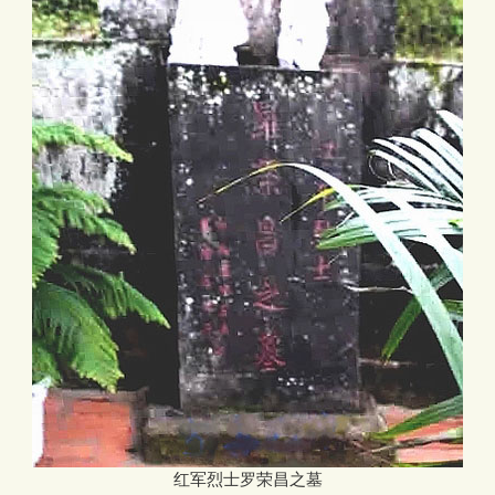
红军烈士罗荣昌之墓