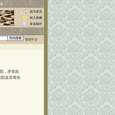
乘
设为首页
加入收藏
发送稿件
繁體中文
0000
阳，罗荣昌
恩阳县苏维埃