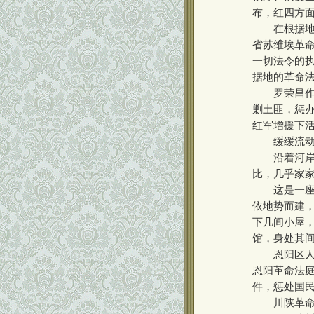
布，红四方
在根据地，
省苏维埃革
一切法令的
据地的革命
罗荣昌作为
剿土匪，惩
红军增援下
缓缓流动的
沿着河岸拾
比，几乎家
这是一座青
依地势而建
下几间小屋
馆，身处其
恩阳区人民
恩阳革命法庭
件，惩处国民
川陕革命根