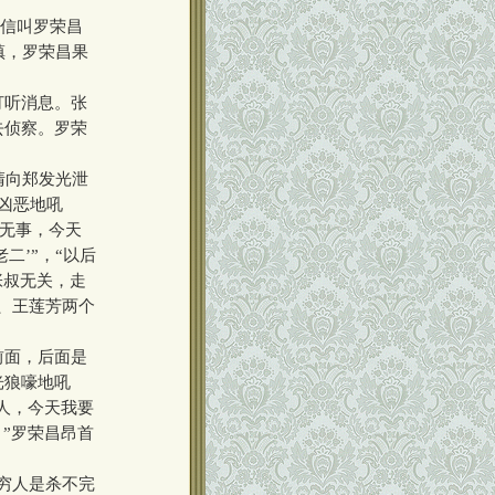
送信叫罗荣昌
镇，罗荣昌果
。
打听消息。张
去侦察。罗荣
清向郑发光泄
凶恶地吼
你无事，今天
二’”，“以后
张叔无关，走
、王莲芳两个
前面，后面是
光狼嚎地吼
人，今天我要
”罗荣昌昂首
穷人是杀不完