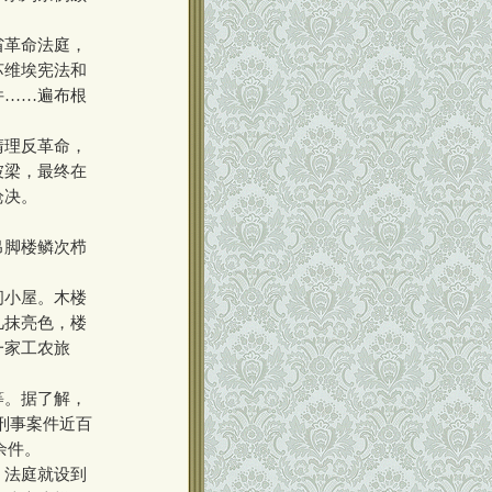
省革命法庭，
苏维埃宪法和
件……遍布根
清理反革命，
坡梁，最终在
枪决。
吊脚楼鳞次栉
间小屋。木楼
几抹亮色，楼
一家工农旅
等。据了解，
种刑事案件近百
余件。
，法庭就设到