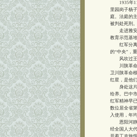
1935年1
里园岗子杨
庭。法庭的
被判处死刑
走进雅安，
教育示范基地
红军分离始
的“中央”，
风吹过王坪
川陕革命根
卫川陕革命根
红星，是他
身处这片红
给养。巴中市
红军精神早已
数位居全省第
入使用，年均
恩阳河静静
经全国人大
开着工农旅