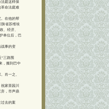
命法庭这样保
的革命法庭难
究。在他的帮
川陕省苏维埃
财政、经济、
保护单位后，巴
着战事的变
“三路围
来，搬到巴中
席。肖一之、
。
。祝家茶园川
废弃，市声鼎
在过去的案