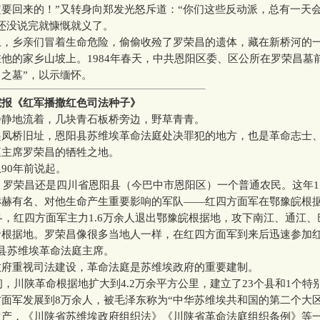
要回来的！”又转身向郑发光怒斥道：“你们这些反动派，总有一天
还没说完就慷慨就义了。
乡亲们冒着生命危险，偷偷收殓了罗荣昌的遗体，藏在新桥河的
他的家乡山坡上。1984年春天，中共恩阳区委、区公所在罗荣昌墓
之墓”，以示缅怀。
院报《红军播撒红色司法种子》
地流着，几块青石板桥旁边，野草青青。
桥旧址，恩阳县苏维埃革命法庭处决罪犯的地方，也是革命志士
庭主席罗荣昌的牺牲之地。
0年前说起。
，罗荣昌还是四川省恩阳县（今巴中市恩阳区）一个普通农民。这年1
赫赫有名、对他生命产生重要影响的军队——红四方面军在鄂豫皖根
，红四方面军主力1.6万余人退出鄂豫皖根据地，攻下南江、通江、
根据地。罗荣昌像很多当地人一样，在红四方面军到来后迅速参加红军
县苏维埃革命法庭主席。
重视司法建设，革命法庭是苏维埃政府的重要建制。
，川陕革命根据地扩大到4.2万余平方公里，建立了23个县和1个特
面军发展到8万余人，被毛泽东称为“中华苏维埃共和国的第二个大区
生产，《川陕省苏维埃政府组织法》《川陕省革命法庭组织条例》等