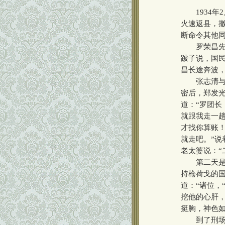
1934年2
火速返县，撤
断命令其他
罗荣昌先在
跛子说，国
昌长途奔波
张志清与郑
密后，郑发
道：“罗团长
就跟我走一趟
才找你算账！
就走吧。”
老太婆说：“
第二天是个
持枪荷戈的
道：“诸位，
挖他的心肝，
挺胸，神色
到了刑场，