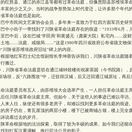
州的红胜县、通江的赤江县等都有过革命法庭，但像恩阳县苏维埃革
料丰富的少之又少。当时的战争形势加上时代变迁，让许多那个年代
陕省革命法庭也是如此。
中市民间文艺家协会会员，多年来一直致力于红四方面军历史研
巴中小街子一带找到了川陕省革命法庭存在的痕迹：“1933年6月，
至巴中后，设在巴城‘学田局’和黄盛元（龚家大院）私宅内……设
土地……法庭、戒烟局……”这是1980年四川省政府公布省级文物
“川陕省苏维埃政府旧址”碑上的内容。
据地红军烈士纪念馆副馆长李坤蓉告诉我们，川陕省革命法庭随
进行搬迁。
春，川陕省革命法庭是驻在通江城钟鼓楼街祝家茶园（今书院路），反
新场坝，反“六路围攻”中，迁驻得汉城，后又迁回通江城原址，再后
。
法庭委员有五人，由苏维埃大会选举产生，一人担任革命法庭主
先后任川陕省革命法庭主席。但如今，关于这些人的事迹已难以寻访
来人往，纵使还有很多老房子，却难以找到更多革命法庭的痕迹
庭的房子仍在，青瓦屋顶的两层小楼，楼下已被商铺占领，楼上完全
地诉说着过去的岁月。
革命根据地的法治探索，取得了较为丰硕的成果。如今我们还能
，找到红军注重调解、推行司法公开的影子。