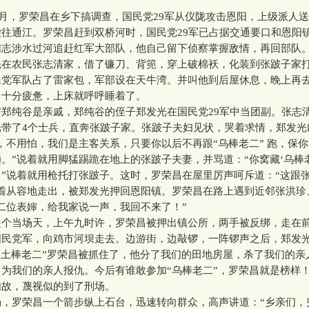
月，罗荣昌在乡下搞调查，国民党29军从仪陇攻击恩阳，上级派人
往通江。罗荣昌赶到双桥河时，国民党29军已占据交通要口和恩阳
同志涉水过河追赶红军大部队，他自己留下侦察掌握敌情，再回部队
农民张志清家，借了镰刀、背篼，穿上破棉袄，化装到张跛子家
民党军队占了雷家包，军部设在天牛湾。并叫他到后屋休息，晚上再
，十分疲惫，上床就呼呼睡着了。
纯谷是亲戚，郑纯谷的侄子郑发光在国民党29军中当团副。张志
光带了4个士兵，直奔张跛子家。张跛子夫妇见状，哭着求情，郑发光
，不用怕，我们是主客关系，只要你以后不再跟“乌棒老二” 跑，保
。”说着就用脚猛踢跪在地上的张跛子夫妻，并骂道：“你窝藏‘乌棒老
”说着就用枪托打张跛子。这时，罗荣昌在屋里厉声呵斥道：“这跟
说着从容地走出，被郑发光押回恩阳镇。罗荣昌在路上遇到近邻张洪珍
二位表婶，给我家说一声，我回不来了！”
当场天，上午九时许，罗荣昌被押出镇公所，两手被反绑，走在
国民党军，向鸡市河坝走去。边游街，边敲锣，一阵锣声之后，郑发
“土棒老二”罗荣昌被抓住了，他分了我们的田地房屋，杀了我们的亲
为我们的亲人报仇。今后有谁敢参加“乌棒老二”，罗荣昌就是榜样！
如故，蔑视似的到了刑场。
罗荣昌一个箭步纵上石台，迅速转向群众，高声讲道：“乡亲们，