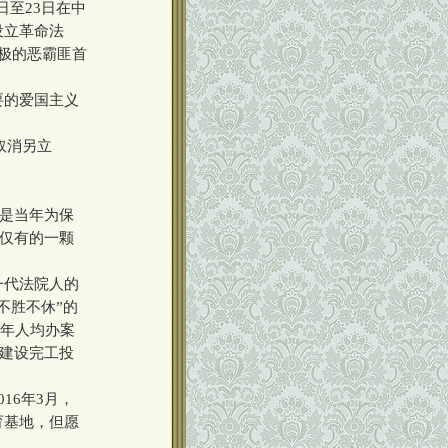
日至23日在中
设立革命法
极的恶霸匪首
要的爱国主义
取消另立
是当年为保
上仅有的一颗
一代法院人的
不胜不休”的
0年人均办案
月建设完工投
6年3月，
育基地，但愿