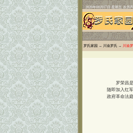
罗氏家园
→
川渝罗氏
→
川渝
罗荣昌是恩
随即加入红
政府革命法