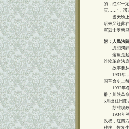
的，红军一定
灭……”，话
当天晚上，
后来又迁葬在
军烈士罗荣昌
附：人民法
恩阳河静静
这里是起凤
维埃革命法
故事要从9
1931年
国革命史上
1932年冬
辟了川陕革命
6月出任恩阳
苏维埃政府
1934年初
政权，红四方
秩序、恢复