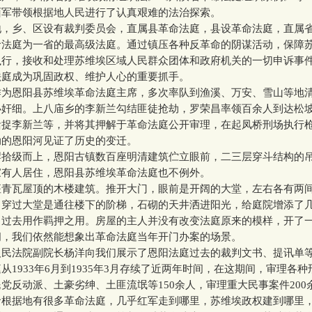
面军带领根据地人民进行了认真艰难的法治探索。
乡、区设有裁判委员会，直属县革命法庭，县设革命法庭，直属
命法庭为一省的最高级法庭。通过镇压各种反革命的阴谋活动，保障
执行，接收和处理苏维埃区域人民群众团体和政府机关的一切申诉事
法庭成为巩固政权、维护人心的重要抓手。
恩阳县苏维埃革命法庭主席，多次率队到渔溪、万安、雪山等地
办奸细。上八庙乡的李新兰勾结匪徒抢劫，罗荣昌率领百余人到达松
活捉李新兰等，并将其押解于革命法庭公开审理，在起凤桥刑场执行
恩阳河见证了历史的变迁。
级而上，恩阳古镇数百座明清建筑伫立眼前，二三层穿斗结构的
家有人居住，恩阳县苏维埃革命法庭也不例外。
瓦屋顶的木楼建筑。推开大门，眼前是开阔的大堂，左右各有两
，穿过大堂是通往楼下的阶梯，石砌的天井洒进阳光，给庭院增添了
，过去用作羁押之用。房屋的主人并没有改变法庭原来的模样，开了
间，我们依然能想象出革命法庭当年开门办案的场景。
法院副院长杨洋向我们展示了恩阳法庭过去的裁判文书、提讯单
从1933年6月到1935年3月存续了近两年时间，在这期间，审理各
党反动派、土豪劣绅、土匪流氓等150余人，审理重大民事案件200
据地有很多革命法庭，几乎红军走到哪里，苏维埃政权建到哪里