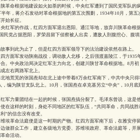
革命根据地建设如火如荼的时候，中央红军遭到了国民党军队的
半年，蒋介石发动对革命根据地的第五次围剿，1934年10月，第五
军开始长征。
红军的作战，红四方面军退出恩阳、通江等地，放弃川陕革命根
月，国民党占据恩阳，罗荣昌留下侦察被人出卖，遭敌人剖腹挖心、腹
事到此为止了，但是红四方面军领导下的法治建设依然在路上。
方面军发动陕南战役，调动敌人北移，之后强渡嘉陵江，于1935年
会合。中央政治局决定红军主力向北，创建川陕甘革命根据地。8月初
编成左右两路军北上。
地荒芜的张国焘却在北上途中带着8万余红军南下，中共中央只得
余人，编为陕甘支队北上。10月，张国焘在卓克基另立“中央”，10月
军力量团结在一起的时候，张国焘搞分裂了。毛泽东曾说，这是
即使在这样的时刻，身处不同地区的红军队伍，“共同革命，共同战胜
利”的信念没有改变。
埃革命法庭便是这一时期的产物。红四方面军南下后，在雅安停留
一边做群众工作，建立各级地方党委、苏维埃政府、革命法庭等，开
列革命活动。