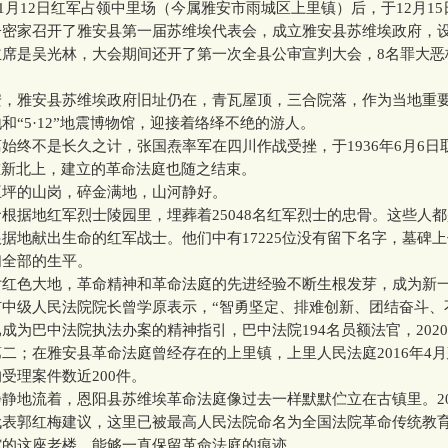
1月12日红军占领中里场（今属雅安市雨城区上里镇）后，于12月15
子密家召开了雅安县第一届苏维埃代表会，成立雅安县苏维埃政府，
主席是吴光林，大会期间还开了第一次全县公审宣判大会，8名罪大恶
。
雅安县苏维埃政府旧址仍在，青瓦屋顶，三合院落，作为当地重
和“5·12”地震博物馆，迎接着络绎不绝的游人。
终不是长久之计，张国焘率军在四川作战受挫，于1936年6月6日
重新北上，建立的革命法庭也随之结束。
的山岗，碎金满地，山河静好。
据地红军烈士陵园里，埋葬着25048名红军烈士的忠骨。这些人都
据地献出生命的红军战士。他们中有17225位没有留下名字，墓碑
们全部的生平。
色大地，革命精神和革命法庭的先进经验不断生根发芽，成为新
中级人民法院院长曾学原表示，“智勇坚定、排难创新、团结奋斗、
成为巴中法院执法办案的精神指引，巴中法院194名员额法官，202
二；在雅安县革命法庭曾经存在的上里镇，上里人民法庭2016年4
受理案件数近200件。
地流着，恩阳县苏维埃革命法庭像过去一样默默伫立在古镇里。201
代表郭红梅建议，这里已被最高人民法院命名为全国法院革命传统教
馆的这座老楼，能够一直保留革命法庭的痕迹。