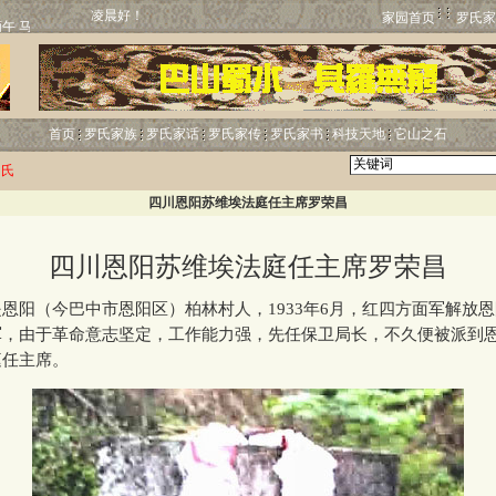
凌晨好！
家园首页
罗氏家
首页
罗氏家族
罗氏家话
罗氏家传
罗氏家书
科技天地
它山之石
罗氏
四川恩阳苏维埃法庭任主席罗荣昌
四川恩阳苏维埃法庭任主席罗荣昌
阳（今巴中市恩阳区）柏林村人，1933年6月，红四方面军解放恩
军，由于革命意志坚定，工作能力强，先任保卫局长，不久便被派到
庭任主席。